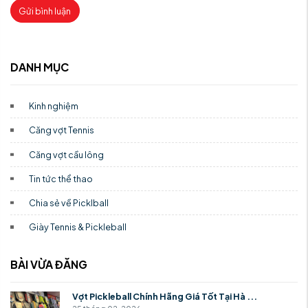
Gửi bình luận
DANH MỤC
Kinh nghiệm
Căng vợt Tennis
Căng vợt cầu lông
Tin tức thể thao
Chia sẻ về Picklball
Giày Tennis & Pickleball
BÀI VỪA ĐĂNG
Vợt Pickleball Chính Hãng Giá Tốt Tại Hà ...