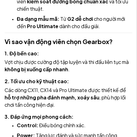
viên
kiểm soát đường bóng chuẩn xác
và tối ưu
chiến thuật.
Đa dạng mẫu mã:
Từ
G2 dễ chơi
cho người mới
đến
Pro Ultimate
dành cho đấu giải.
Vì sao vận động viên chọn Gearbox?
1. Độ bền cao:
Vợt chịu được cường độ tập luyện và thi đấu liên tục mà
không bị xuống cấp nhanh
.
2. Tối ưu cho kỹ thuật cao:
Các dòng CX11, CX14 và Pro Ultimate được thiết kế để
hỗ trợ những pha đánh mạnh, xoáy sâu
, phù hợp lối
chơi tấn công hiện đại.
3. Đáp ứng mọi phong cách:
Control:
Điều bóng chính xác.
Power:
Tăng lực đánh và sức mạnh tấn công.