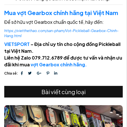
Mua vợt Gearbox chính hãng tại Việt Nam
Để sở hữu vợt Gearbox chuẩn quốc tế, hãy đến:
https://vietthethao.com/san-pham/Vot-Pickleball-Gearbox-Chinh-
Hang.html
VIETSPORT
– Địa chỉ uy tín cho cộng đồng Pickleball
tại Việt Nam.
Liên hệ Zalo 079.712.6789 để được tư vấn và nhận ưu
đãi khi mua
vợt Gearbox chính hãng.
Chia sẻ:
Bài viết cùng loại