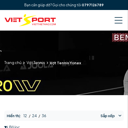
Bạn cần giúp đỡ? Gọi cho chúng tôi
0797126789
Trang chủ
Vợt Tennis
Vợt Tennis Yonex
Hiển thị:
12
/
24
/
36
Sắp xếp
Bộ lọc