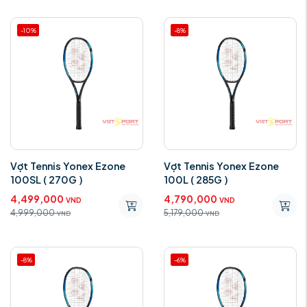
-10%
-8%
Vợt Tennis Yonex Ezone
Vợt Tennis Yonex Ezone
100SL ( 270G )
100L ( 285G )
4,499,000
4,790,000
VND
VND
4,999,000
5,179,000
VND
VND
-8%
-6%