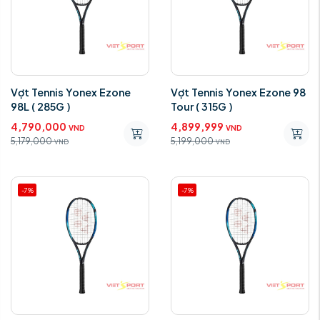
Vợt Tennis Yonex Ezone
Vợt Tennis Yonex Ezone 98
98L ( 285G )
Tour ( 315G )
4,790,000
4,899,999
VND
VND
5,179,000
5,199,000
VND
VND
-7%
-7%