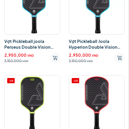
Vợt Pickleball joola
Vợt Pickleball Joola
Perseus Double Vision
Hyperion Double Vision
Blue
Blue
2,950,000
2,950,000
VND
VND
3,150,000
3,150,000
VND
VND
-6%
-6%