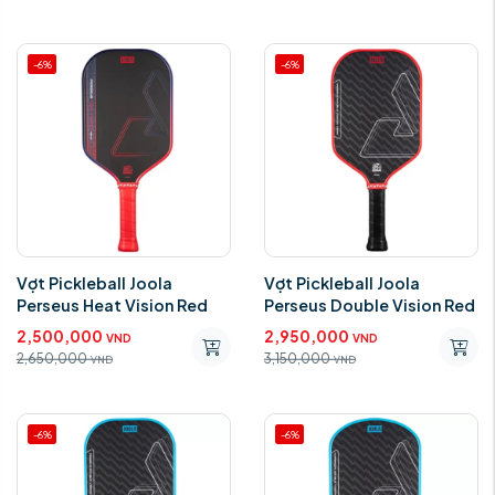
-6%
-6%
Vợt Pickleball Joola
Vợt Pickleball Joola
Perseus Heat Vision Red
Perseus Double Vision Red
2,500,000
2,950,000
VND
VND
2,650,000
3,150,000
VND
VND
-6%
-6%