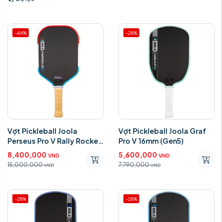
-44%
-28%
Vợt Pickleball Joola
Vợt Pickleball Joola Graf
Perseus Pro V Rally Rocket
Pro V 16mm (Gen5)
16mm
8,400,000
5,600,000
VND
VND
15,000,000
7,790,000
VND
VND
-28%
-28%