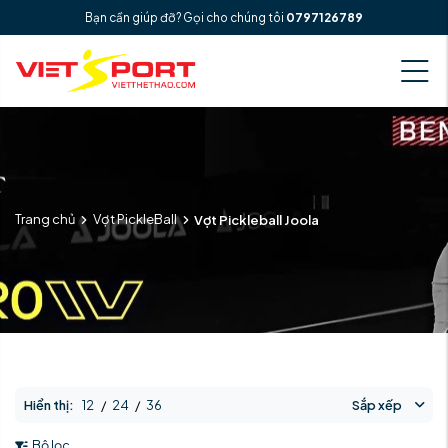
Bạn cần giúp đỡ? Gọi cho chúng tôi
0797126789
Trang chủ
Vợt PickleBall
Vợt Pickleball Joola
Hiển thị:
12
/
24
/
36
Sắp xếp
Bộ lọc