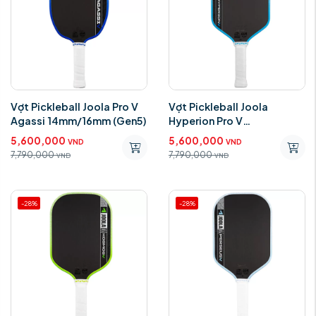
Vợt Pickleball Joola Pro V
Vợt Pickleball Joola
Agassi 14mm/16mm (Gen5)
Hyperion Pro V
14mm/16mm (Gen5)
5,600,000
5,600,000
VND
VND
7,790,000
7,790,000
VND
VND
-28%
-28%