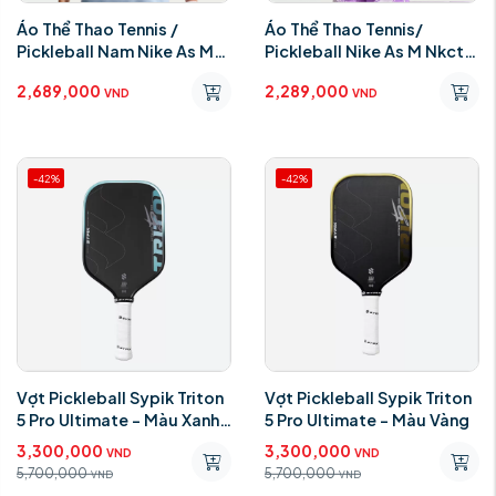
Áo Thể Thao Tennis /
Áo Thể Thao Tennis/
Pickleball Nam Nike As M
Pickleball Nike As M Nkct
Nkct Dfadv Slam Polo Rg
Dfadv Slam Top Rg
2,689,000
2,289,000
VND
VND
-42%
-42%
Vợt Pickleball Sypik Triton
Vợt Pickleball Sypik Triton
5 Pro Ultimate - Màu Xanh
5 Pro Ultimate - Màu Vàng
Dương
3,300,000
3,300,000
VND
VND
5,700,000
5,700,000
VND
VND