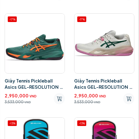
-17%
-17%
Giày Tennis Pickleball
Giày Tennis Pickleball
Asics GEL-RESOLUTION X
Asics GEL-RESOLUTION X
1041A492-300
1042A285-250
2,950,000
2,950,000
VND
VND
3,533,000
3,533,000
VND
VND
-13%
-13%