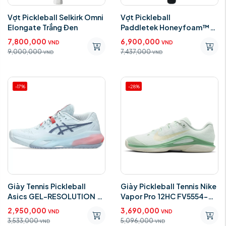
Vợt Pickleball Selkirk Omni
Vợt Pickleball
Elongate Trắng Đen
Paddletek Honeyfoam™
TKO-X 16mm
7,800,000
6,900,000
VND
VND
9,000,000
7,437,000
VND
VND
-17%
-28%
Giày Tennis Pickleball
Giày Pickleball Tennis Nike
Asics GEL-RESOLUTION X
Vapor Pro 12HC FV5554-
1042A279.401
301
2,950,000
3,690,000
VND
VND
3,533,000
5,096,000
VND
VND