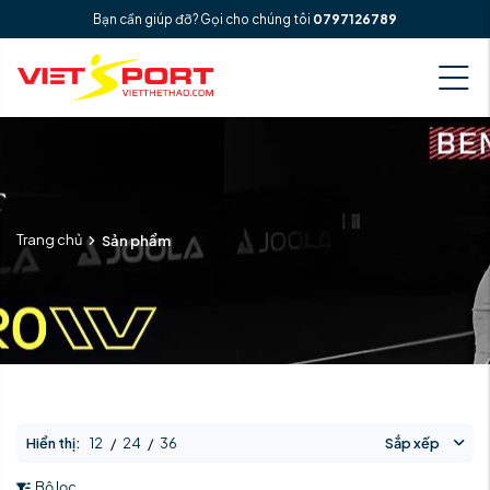
Bạn cần giúp đỡ? Gọi cho chúng tôi
0797126789
Trang chủ
Sản phẩm
Hiển thị:
12
/
24
/
36
Sắp xếp
Bộ lọc