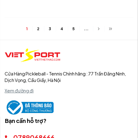
1
2
3
4
5
...
Cửa Hàng Pickleball - Tennis Chính hãng : 77 Trần Đăng Ninh,
Dịch Vọng, Cầu Giấy, Hà Nội
Xem đường đi
Bạn cần hỗ trợ?
0789068666