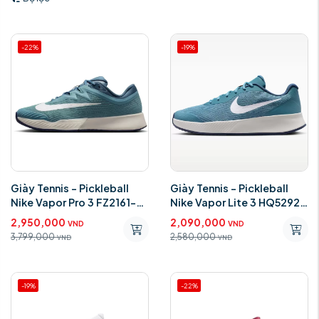
-22%
-19%
Giày Tennis - Pickleball
Giày Tennis - Pickleball
Nike Vapor Pro 3 FZ2161-
Nike Vapor Lite 3 HQ5292-
005
002
2,950,000
2,090,000
VND
VND
3,799,000
2,580,000
VND
VND
-19%
-22%