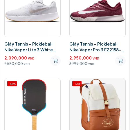
Giày Tennis - Pickleball
Giày Tennis - Pickleball
Nike Vapor Lite 3 White
Nike Vapor Pro 3 FZ2158-
FZ2156-103
600
2,090,000
2,950,000
VND
VND
2,580,000
3,799,000
VND
VND
-44%
-10%