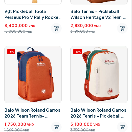
Vợt Pickleball Joola
Balo Tennis - Pickleball
Perseus Pro V Rally Rocket
Wilson Heritage V2 Tennis
16mm
Backpack WR8052201001
8,400,000
2,880,000
VND
VND
15,000,000
3,199,000
VND
VND
-6%
-18%
Balo Wilson Roland Garros
Balo Wilson Roland Garros
2026 Team Tennis-
2026 Tennis - Pickleball
Pickleball WR8053501001
Backpack WR8052601001
1,750,000
3,100,000
VND
VND
1,869,000
3,759,000
VND
VND