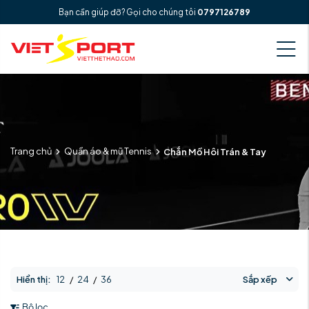
Bạn cần giúp đỡ? Gọi cho chúng tôi
0797126789
Trang chủ
Quần áo & mũ Tennis
Chắn Mồ Hôi Trán & Tay
Hiển thị:
12
/
24
/
36
Sắp xếp
Bộ lọc