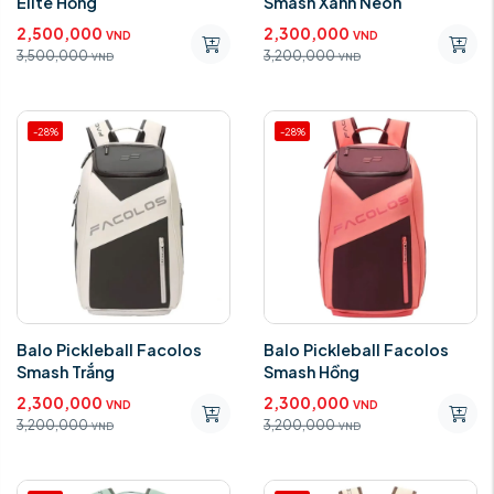
Elite Hồng
Smash Xanh Neon
2,500,000
2,300,000
VND
VND
3,500,000
3,200,000
VND
VND
-28%
-28%
Balo Pickleball Facolos
Balo Pickleball Facolos
Smash Trắng
Smash Hồng
2,300,000
2,300,000
VND
VND
3,200,000
3,200,000
VND
VND