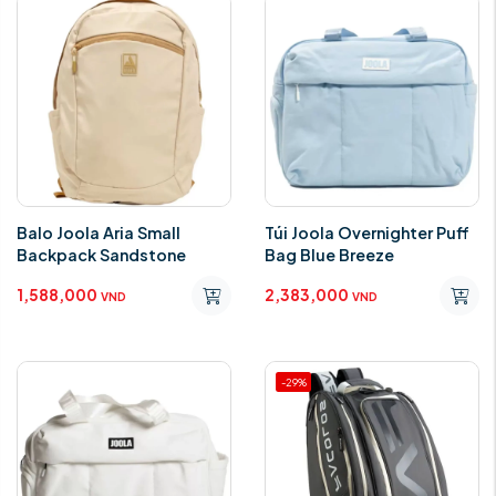
Balo Joola Aria Small
Túi Joola Overnighter Puff
Backpack Sandstone
Bag Blue Breeze
1,588,000
2,383,000
VND
VND
-29%