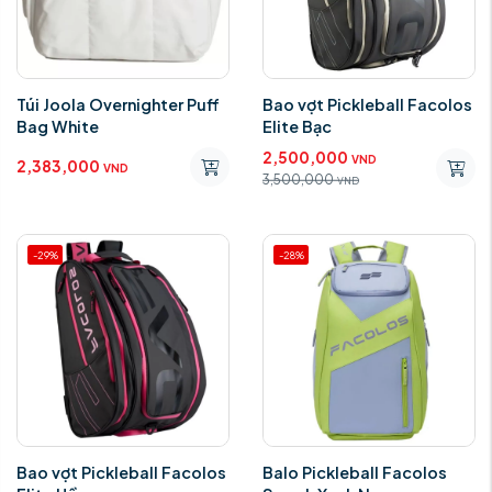
Túi Joola Overnighter Puff
Bao vợt Pickleball Facolos
Bag White
Elite Bạc
2,500,000
VND
2,383,000
VND
3,500,000
VND
-29%
-28%
Bao vợt Pickleball Facolos
Balo Pickleball Facolos