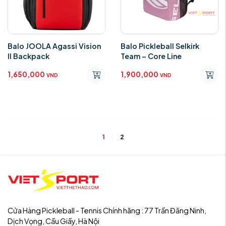
Balo JOOLA Agassi Vision
Balo Pickleball Selkirk
II Backpack
Team – Core Line
1,650,000
1,900,000
VND
VND
1
2
Cửa Hàng Pickleball - Tennis Chính hãng : 77 Trần Đăng Ninh,
Dịch Vọng, Cầu Giấy, Hà Nội