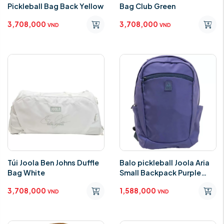
Pickleball Bag Back Yellow
Bag Club Green
3,708,000
3,708,000
VND
VND
Túi Joola Ben Johns Duffle
Balo pickleball Joola Aria
Bag White
Small Backpack Purple
Dusk
3,708,000
1,588,000
VND
VND