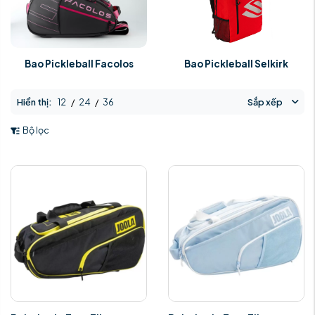
Bao Pickleball Facolos
Bao Pickleball Selkirk
Hiển thị:
12
/
24
/
36
Sắp xếp
Bộ lọc