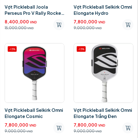
Vợt Pickleball Joola
Vợt Pickleball Selkirk Omni
Perseus Pro V Rally Rocket
Elongate Hydro
16mm
8,400,000
7,800,000
VND
VND
15,000,000
9,000,000
VND
VND
-13%
-13%
Vợt Pickleball Selkirk Omni
Vợt Pickleball Selkirk Omni
Elongate Cosmic
Elongate Trắng Đen
7,800,000
7,800,000
VND
VND
9,000,000
9,000,000
VND
VND