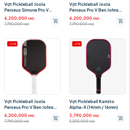
Vợt Pickleball Joola
Vợt Pickleball Joola
Perseus Simone Pro V
Perseus Pro V Ben Johns
16mm (Gen5)
Blaze Red 16mm ( Gen5 )
6,200,000
6,200,000
VND
VND
7,790,000
7,790,000
VND
VND
-20%
-27%
Vợt Pickleball Joola
Vợt Pickleball Kamito
Perseus Pro V Ben Johns
Alpha-X (14mm / 16mm)
Blaze Red 14mm ( Gen 5 )
6,200,000
3,790,000
VND
VND
7,790,000
5,200,000
VND
VND