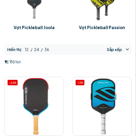
Vợt Pickleball Joola
Vợt Pickleball Passion
Hiển thị:
12
/
24
/
36
Sắp xếp
Bộ lọc
-44%
-13%