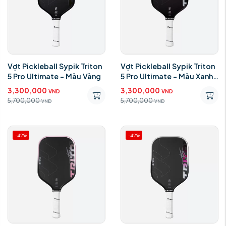
Vợt Pickleball Sypik Triton
Vợt Pickleball Sypik Triton
5 Pro Ultimate - Màu Vàng
5 Pro Ultimate - Màu Xanh
Lá
3,300,000
3,300,000
VND
VND
5,700,000
5,700,000
VND
VND
-42%
-42%