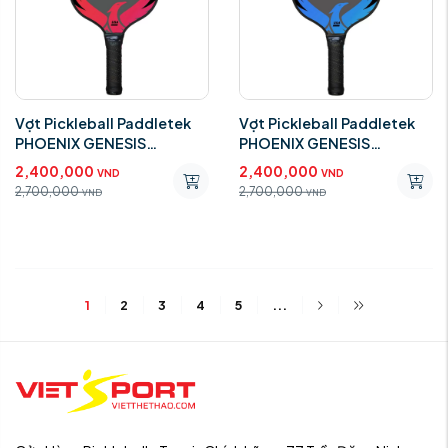
Vợt Pickleball Paddletek
Vợt Pickleball Paddletek
PHOENIX GENESIS
PHOENIX GENESIS
CARBON Red 14mm
CARBON BLUE 14m
2,400,000
2,400,000
VND
VND
2,700,000
2,700,000
VND
VND
1
2
3
4
5
...