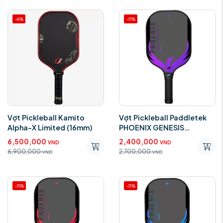
-6%
-11%
Vợt Pickleball Kamito
Vợt Pickleball Paddletek
Alpha-X Limited (16mm)
PHOENIX GENESIS
CARBON PURPLE 14mm
6,500,000
2,400,000
VND
VND
6,900,000
2,700,000
VND
VND
-11%
-11%