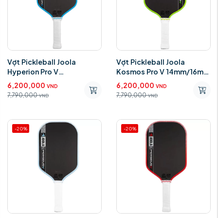
Vợt Pickleball Joola
Vợt Pickleball Joola
Hyperion Pro V
Kosmos Pro V 14mm/16mm
14mm/16mm (Gen5)
(Gen 5)
6,200,000
6,200,000
VND
VND
7,790,000
7,790,000
VND
VND
-20%
-20%