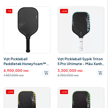
-7%
-42%
Vợt Pickleball
Vợt Pickleball Sypik Triton
Paddletek Honeyfoam™
5 Pro Ultimate - Màu Xanh
TKO-X 16mm
Dương
6,900,000
3,300,000
VND
VND
7,437,000
5,700,000
VND
VND
-42%
-42%