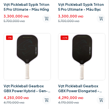
Vợt Pickleball Sypik Triton
Vợt Pickleball Sypik Triton
5 Pro Ultimate - Màu Hồng
5 Pro Ultimate - Màu Bạc
3,300,000
3,300,000
VND
VND
5,700,000
5,700,000
VND
VND
-11%
-10%
Vợt Pickleball Gearbox
Vợt Pickleball Gearbox
GBX Power Hybrid - Gen-3
GBX Power Elongated -
Honeycomb
Gen-3 Honeycomb
4,250,000
4,290,000
VND
VND
4,770,000
4,770,000
VND
VND