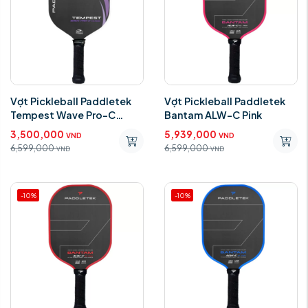
Vợt Pickleball Paddletek
Vợt Pickleball Paddletek
Tempest Wave Pro-C
Bantam ALW-C Pink
14.3mm Purple Aurora
3,500,000
5,939,000
VND
VND
Standar
6,599,000
6,599,000
VND
VND
-10%
-10%