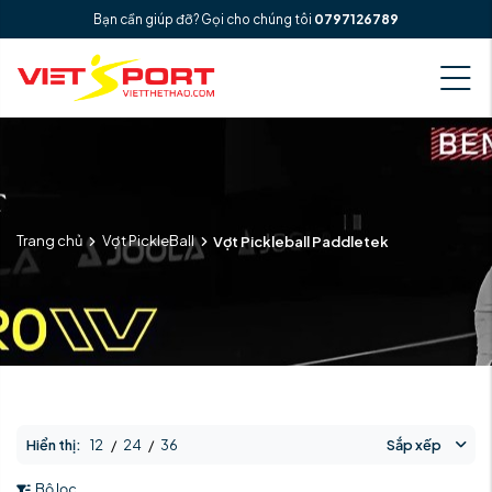
Bạn cần giúp đỡ? Gọi cho chúng tôi
0797126789
Trang chủ
Vợt PickleBall
Vợt Pickleball Paddletek
Hiển thị:
12
/
24
/
36
Sắp xếp
Bộ lọc