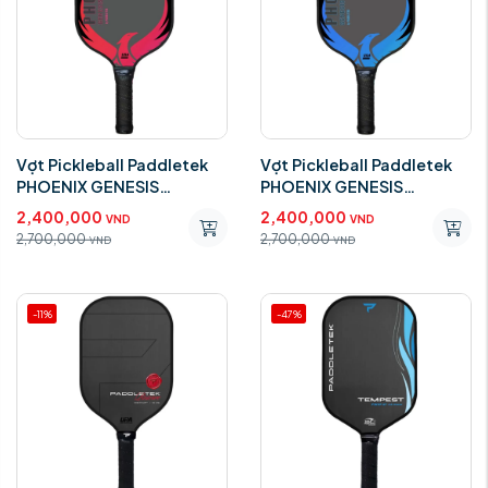
Vợt Pickleball Paddletek
Vợt Pickleball Paddletek
PHOENIX GENESIS
PHOENIX GENESIS
CARBON Red 14mm
CARBON BLUE 14m
2,400,000
2,400,000
VND
VND
2,700,000
2,700,000
VND
VND
-11%
-47%