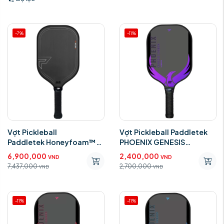
-7%
-11%
Vợt Pickleball
Vợt Pickleball Paddletek
Paddletek Honeyfoam™
PHOENIX GENESIS
TKO-X 16mm
CARBON PURPLE 14mm
6,900,000
2,400,000
VND
VND
7,437,000
2,700,000
VND
VND
-11%
-11%