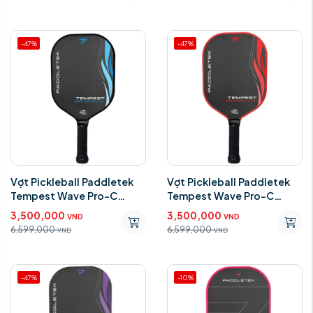
-47%
-47%
Vợt Pickleball Paddletek
Vợt Pickleball Paddletek
Tempest Wave Pro-C
Tempest Wave Pro-C
14.3mm Blue Riptide
14.3mm Red Wildfire
3,500,000
3,500,000
VND
VND
Standar
Standar
6,599,000
6,599,000
VND
VND
-47%
-10%