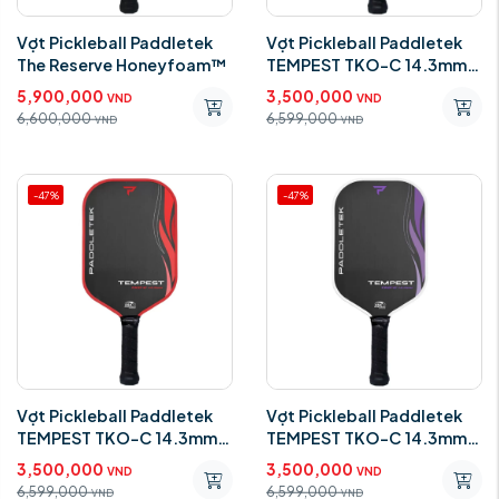
Vợt Pickleball Paddletek
Vợt Pickleball Paddletek
The Reserve Honeyfoam™
TEMPEST TKO-C 14.3mm
Blue-Riptide Standard
5,900,000
3,500,000
VND
VND
6,600,000
6,599,000
VND
VND
-47%
-47%
Vợt Pickleball Paddletek
Vợt Pickleball Paddletek
TEMPEST TKO-C 14.3mm
TEMPEST TKO-C 14.3mm
Red-Wildfire Standard
Purple Aurora Standar
3,500,000
3,500,000
VND
VND
6,599,000
6,599,000
VND
VND