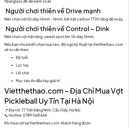
fiberglass để dễ kiểm soát.
Người chơi thiên về Drive mạnh
Nên chọn vợt lõi dày 14mm – 16mm, bề mặt carbon T700 tăng độ xoáy.
Người chơi thiên về Control – Dink
Nên chọn vợt mặt rộng, sweet spot lớn, lõi dày 16mm.
Nếu bạn chưa biết chọn loại nào, đội ngũ kỹ thuật tại Vietthethao.com
sẽ tư vấn theo:
Độ tuổi
Lực tay
Lối chơi
Mục tiêu thi đấu hay giải trí
Vietthethao.com – Địa Chỉ Mua Vợt
Pickleball Uy Tín Tại Hà Nội
📍 Địa chỉ: 77 Trần Đăng Ninh, Cầu Giấy, Hà Nội
📞 Hotline: 0789 068 666
Khi mua vợt tại Vietthethao.com, khách hàng được: