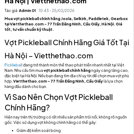
Hà Nội | Vietthethao.com
Tác giả
Admin 01
10:43 - 25/02/2026
Mua vợt pickleball chính hãng Joola, Selkirk, Paddletek, Gearbox
tại Vietthethao.com – 77 Trần Đăng Ninh, Cầu Giấy, Hà Nội. Giá
tốt, tư vấn chuẩn kỹ thuật.
Vợt Pickleball Chính Hãng Giá Tốt Tại
Hà Nội – Vietthethao.com
Pickleball
đang trở thành môn thể thao phát triển nhanh nhất tại Việt
Nam. Nhu cầu tìm mua
vợt pickleball chính hãng
ngày càng tăng cao,
đặc biệt tại Hà Nội. Nếu bạn đang tìm địa chỉ uy tín để chọn mua vợt phù
hợp,
Vietthethao.com – 77 Trần Đăng Ninh, Cầu Giấy
là lựa chọn
hàng đầu dành cho bạn.
Vì Sao Nên Chọn Vợt Pickleball
Chính Hãng?
Hiện nay trên thị trường có rất nhiều sản phẩm trôi nổi, không rõ nguồn
gốc. Việc sử dụng vợt không chính hãng có thể gây:
Giảm độ kiểm soát bóng