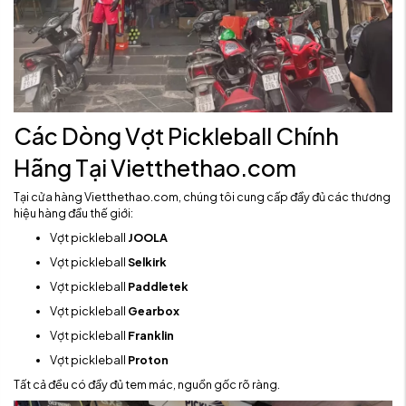
Các Dòng Vợt Pickleball Chính
Hãng Tại Vietthethao.com
Tại cửa hàng Vietthethao.com, chúng tôi cung cấp đầy đủ các thương
hiệu hàng đầu thế giới:
Vợt pickleball
JOOLA
Vợt pickleball
Selkirk
Vợt pickleball
Paddletek
Vợt pickleball
Gearbox
Vợt pickleball
Franklin
Vợt pickleball
Proton
Tất cả đều có đầy đủ tem mác, nguồn gốc rõ ràng.