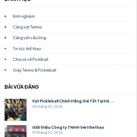
Kinh nghiệm
Căng vợt Tennis
Căng vợt cầu lông
Tin tức thể thao
Chia sẻ về Picklball
Giày Tennis & Pickleball
BÀI VỪA ĐĂNG
Vợt Pickleball Chính Hãng Giá Tốt Tại Hà ...
25 tháng 02, 2026
Giới thiệu Công ty TNHH Vietthethao
07 tháng 02, 2026