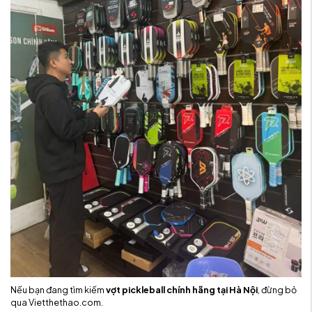
Nếu bạn đang tìm kiếm
vợt pickleball chính hãng tại Hà Nội
, đừng bỏ
qua Vietthethao.com.