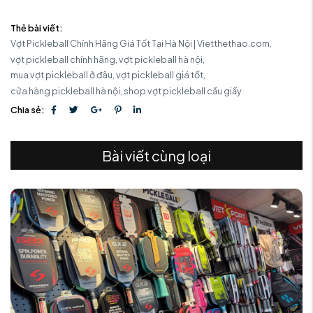
Thẻ bài viết:
Vợt Pickleball Chính Hãng Giá Tốt Tại Hà Nội | Vietthethao.com,
vợt pickleball chính hãng,
vợt pickleball hà nội,
mua vợt pickleball ở đâu,
vợt pickleball giá tốt,
cửa hàng pickleball hà nội,
shop vợt pickleball cầu giấy
Chia sẻ:
Bài viết cùng loại