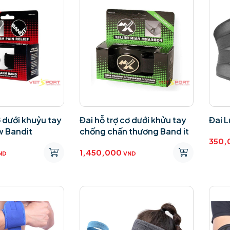
ơ dưới khuỷu tay
Đai hỗ trợ cơ dưới khửu tay
Đai 
w Bandit
chống chấn thương Band it
350,
1,450,000
ND
VND