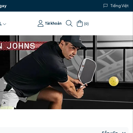
gay
Tiếng Việt
(
)
L
Tài khoản
0