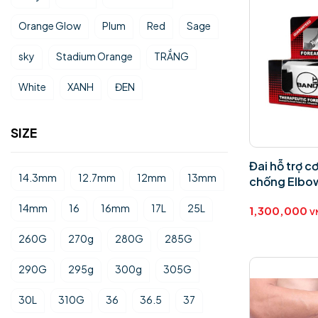
Orange Glow
Plum
Red
Sage
sky
Stadium Orange
TRẮNG
White
XANH
ĐEN
SIZE
Đai hỗ trợ c
14.3mm
12.7mm
12mm
13mm
chống Elbo
14mm
16
16mm
17L
25L
1,300,000
V
260G
270g
280G
285G
290G
295g
300g
305G
30L
310G
36
36.5
37