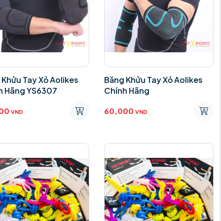
 Khửu Tay Xỏ Aolikes
Băng Khửu Tay Xỏ Aolikes
h Hãng YS6307
Chính Hãng
00
60,000
VND
VND