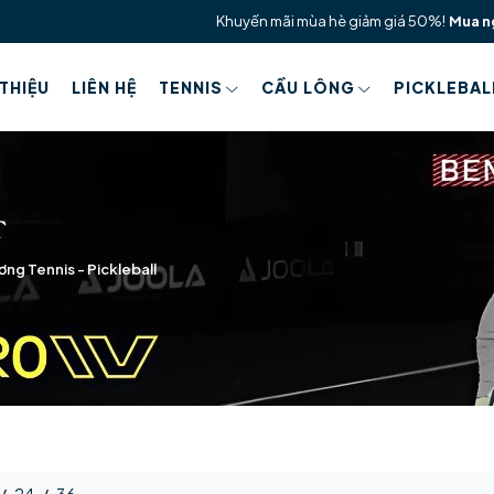
Khuyến mãi mùa hè giảm giá 50%!
Mua n
 THIỆU
LIÊN HỆ
TENNIS
CẦU LÔNG
PICKLEBAL
ơng Tennis - Pickleball