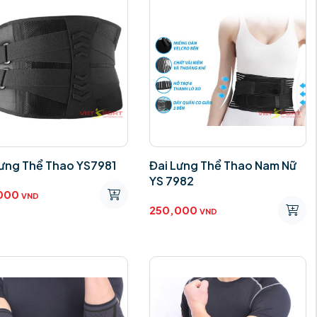
Lưng Thể Thao YS7981
Đai Lưng Thể Thao Nam Nữ
YS 7982
000
VND
250,000
VND