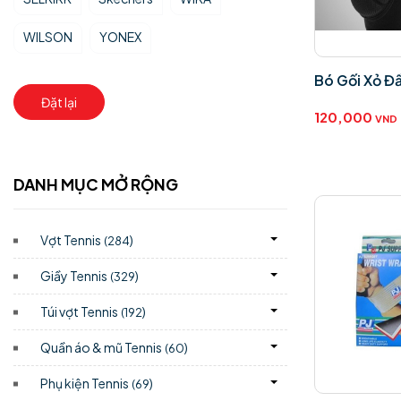
WILSON
YONEX
Bó Gối Xỏ Đ
Đặt lại
120,000
VND
DANH MỤC MỞ RỘNG
Vợt Tennis
)
(284
Giầy Tennis
)
(329
Túi vợt Tennis
)
(192
Quần áo & mũ Tennis
)
(60
Phụ kiện Tennis
)
(69