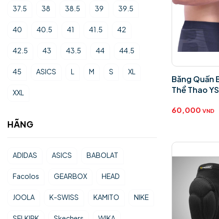
37.5
38
38.5
39
39.5
40
40.5
41
41.5
42
42.5
43
43.5
44
44.5
45
ASICS
L
M
S
XL
Băng Quấn 
Thể Thao Y
XXL
60,000
VND
HÃNG
ADIDAS
ASICS
BABOLAT
Facolos
GEARBOX
HEAD
JOOLA
K-SWISS
KAMITO
NIKE
SELKIRK
Skechers
WIKA