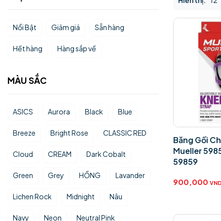
Hiển thị:
12
Nổi Bật
Giảm giá
Sẵn hàng
Hết hàng
Hàng sắp về
MÀU SẮC
ASICS
Aurora
Black
Blue
Breeze
Bright Rose
CLASSIC RED
Băng Gối C
Mueller 598
Cloud
CREAM
Dark Cobalt
59859
Green
Grey
HỒNG
Lavander
900,000
VN
Lichen Rock
Midnight
Nâu
Navy
Neon
Neutral Pink