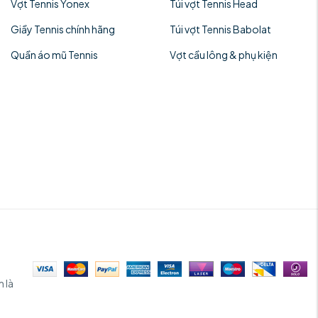
Vợt Tennis Yonex
Túi vợt Tennis Head
Giầy Tennis chính hãng
Túi vợt Tennis Babolat
Quần áo mũ Tennis
Vợt cầu lông & phụ kiện
 là