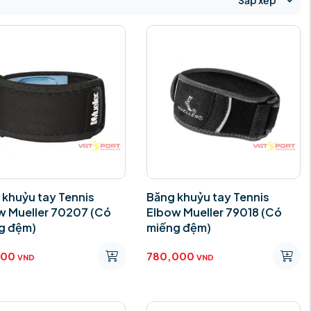
Sắp xếp
 khuỷu tay Tennis
Băng khuỷu tay Tennis
w Mueller 70207 (Có
Elbow Mueller 79018 (Có
g đệm)
miếng đệm)
000
780,000
VND
VND