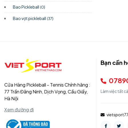
Bao Pickleball
)
(0
Bao vợt pickleball
)
(37
Bạn cần h
0789
Cửa Hàng Pickleball - Tennis Chính hãng :
77 Trần Đăng Ninh, Dịch Vọng, Cầu Giấy,
Làm việc tất c
Hà Nội
Xem đường đi
vietsport