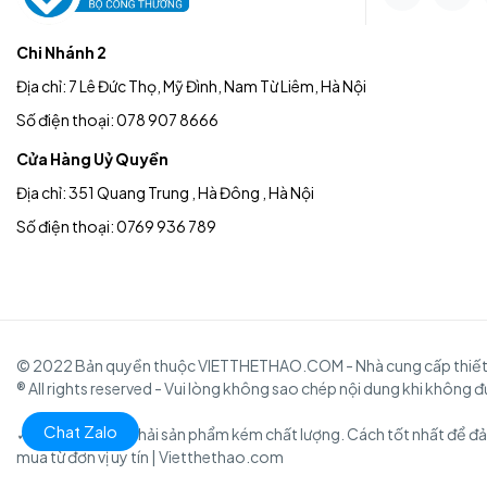
Chi Nhánh 2
Địa chỉ: 7 Lê Đức Thọ, Mỹ Đình, Nam Từ Liêm, Hà Nội
Số điện thoại: 078 907 8666
Cửa Hàng Uỷ Quyền
Địa chỉ: 351 Quang Trung , Hà Đông , Hà Nội
Số điện thoại: 0769 936 789
© 2022 Bản quyền thuộc VIETTHETHAO.COM - Nhà cung cấp thiết bị
® All rights reserved - Vui lòng không sao chép nội dung khi không 
Chat Zalo
✓ Để tránh mua phải sản phẩm kém chất lượng. Cách tốt nhất để đả
mua từ đơn vị uy tín | Vietthethao.com