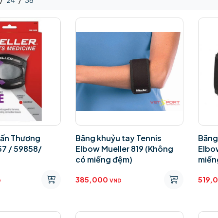
/
24
/
36
hấn Thương
Băng khuỷu tay Tennis
Băng
57 / 59858/
Elbow Mueller 819 (Không
Elbo
có miếng đệm)
miến
385,000
519,
D
VND