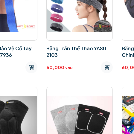
Bảo Vệ Cổ Tay
Băng Trán Thể Thao YASU
Băng
S7936
2103
Chín
60,000
60,0
VND