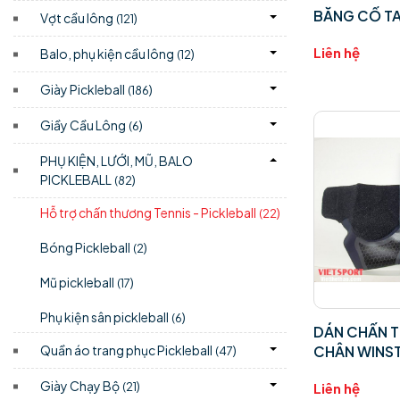
BĂNG CỔ TA
Vợt cầu lông
)
(121
Liên hệ
Balo, phụ kiện cầu lông
)
(12
Giày Pickleball
)
(186
Giầy Cầu Lông
)
(6
PHỤ KIỆN, LƯỚI, MŨ, BALO
PICKLEBALL
)
(82
Hỗ trợ chấn thương Tennis - Pickleball
)
(22
Bóng Pickleball
)
(2
Mũ pickleball
)
(17
Phụ kiện sân pickleball
)
(6
DÁN CHẤN 
Quần áo trang phục Pickleball
)
CHÂN WINS
(47
Giày Chạy Bộ
)
(21
Liên hệ