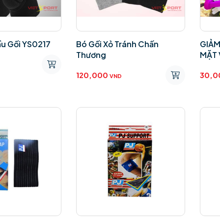
ầu Gối YS0217
Bó Gối Xỏ Tránh Chấn
GIẢM
Thương
MẶT 
120,000
30,0
VND