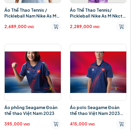
Áo Thể Thao Tennis /
Áo Thể Thao Tennis/
Pickleball Nam Nike As M
Pickleball Nike As M Nkct
Nkct Dfadv Slam Polo Rg
Dfadv Slam Top Rg
2,689,000
2,289,000
VND
VND
Áo phông Seagame Đoàn
Áo polo Seagame Đoàn
thể thao Việt Nam 2023
thể thao Việt Nam 2023
Xanh
395,000
415,000
VND
VND