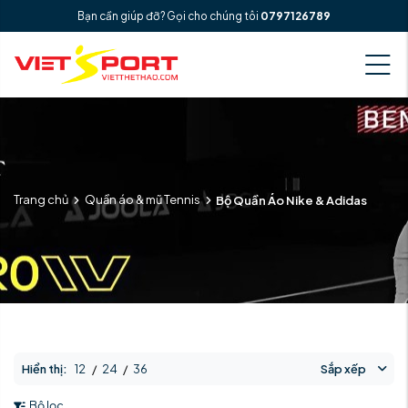
Bạn cần giúp đỡ? Gọi cho chúng tôi
0797126789
Trang chủ
Quần áo & mũ Tennis
Bộ Quần Áo Nike & Adidas
Hiển thị:
12
/
24
/
36
Sắp xếp
Bộ lọc