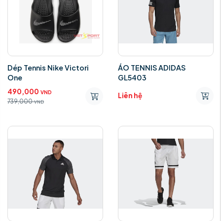
Dép Tennis Nike Victori
ÁO TENNIS ADIDAS
One
GL5403
490,000
VND
Liên hệ
739,000
VND