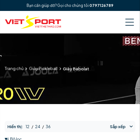
Bạn cần giúp đỡ? Gọi cho chúng tôi
0797126789
Trang chủ
Giày Pickleball
Giày Babolat
Hiển thị:
12
/
24
/
36
Sắp xếp
Bộ lọc