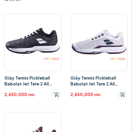
Giày Tennis Pickleball
Giày Tennis Pickleball
Babolat Jet Tere 2 All
Babolat Jet Tere 2 All
Court Men ‘Black White’
Court Men
2,650,000
2,650,000
3A0S25A649-2001
VND
VND