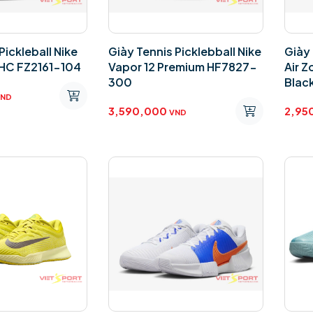
Pickleball Nike
Giày Tennis Picklebball Nike
Giày 
 HC FZ2161-104
Vapor 12 Premium HF7827-
Air Z
300
Black
VND
3,590,000
2,95
VND