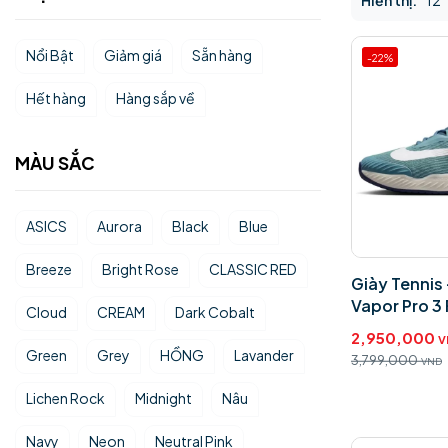
Hiển thị:
12
Nổi Bật
Giảm giá
Sẵn hàng
-22%
Hết hàng
Hàng sắp về
MÀU SẮC
ASICS
Aurora
Black
Blue
Breeze
Bright Rose
CLASSIC RED
Giày Tennis 
Vapor Pro 3
Cloud
CREAM
Dark Cobalt
2,950,000
V
Green
Grey
HỒNG
Lavander
3,799,000
VND
Lichen Rock
Midnight
Nâu
Navy
Neon
Neutral Pink