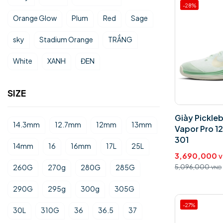
-28%
Orange Glow
Plum
Red
Sage
sky
Stadium Orange
TRẮNG
White
XANH
ĐEN
SIZE
Giày Pickleb
14.3mm
12.7mm
12mm
13mm
Vapor Pro 
301
14mm
16
16mm
17L
25L
3,690,000
V
260G
270g
280G
285G
5,096,000
VND
290G
295g
300g
305G
-27%
30L
310G
36
36.5
37