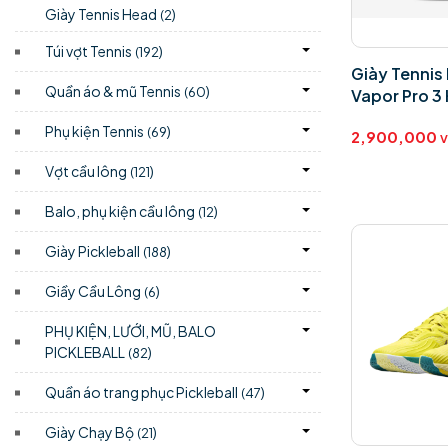
Giày Tennis Head
)
(2
Túi vợt Tennis
)
(192
Giày Tennis 
Quần áo & mũ Tennis
)
(60
Vapor Pro 3
Phụ kiện Tennis
)
(69
2,900,000
Vợt cầu lông
)
(121
Balo, phụ kiện cầu lông
)
(12
Giày Pickleball
)
(188
Giầy Cầu Lông
)
(6
PHỤ KIỆN, LƯỚI, MŨ, BALO
PICKLEBALL
)
(82
Quần áo trang phục Pickleball
)
(47
Giày Chạy Bộ
)
(21