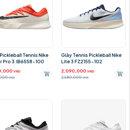
Pickleball Tennis Nike
Giày Tennis Pickleball Nike
r Pro 3 IB6558-100
Lite 3 FZ2155-102
0,000
2,090,000
VND
VND
,000
2,580,000
VND
VND