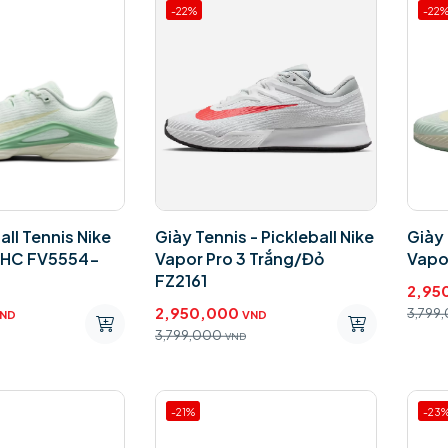
-22%
-22
all Tennis Nike
Giày Tennis - Pickleball Nike
Giày 
12HC FV5554-
Vapor Pro 3 Trắng/Đỏ
Vapo
FZ2161
2,95
2,950,000
3,799
ND
VND
3,799,000
VND
-21%
-23