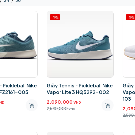
/
24
/
36
-19%
-19%
- Pickleball Nike
Giày Tennis - Pickleball Nike
Giày 
 FZ2161-005
Vapor Lite 3 HQ5292-002
Vapo
103
2,090,000
ND
VND
2,09
2,580,000
VND
2,580