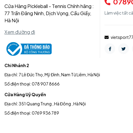
0789
Cửa Hàng Pickleball - Tennis Chính hãng :
77 Trần Đăng Ninh, Dịch Vọng, Cầu Giấy,
Làm việc tất c
Hà Nội
Xem đường đi
vietsport
Chi Nhánh 2
Địa chỉ: 7 Lê Đức Thọ, Mỹ Đình, Nam Từ Liêm, Hà Nội
Số điện thoại: 078 907 8666
Cửa Hàng Uỷ Quyền
Địa chỉ: 351 Quang Trung , Hà Đông , Hà Nội
Số điện thoại: 0769 936 789