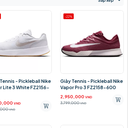
Sắp xếp
-22%
Tennis - Pickleball Nike
Giày Tennis - Pickleball Nike
r Lite 3 White FZ2156-
Vapor Pro 3 FZ2158-600
2,950,000
VND
0,000
3,799,000
VND
VND
,000
VND