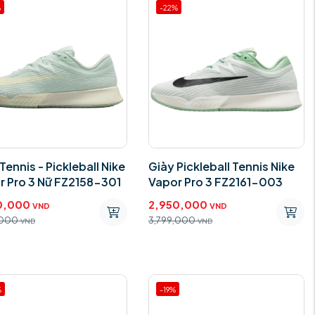
%
-22%
Tennis - Pickleball Nike
Giày Pickleball Tennis Nike
r Pro 3 Nữ FZ2158-301
Vapor Pro 3 FZ2161-003
0,000
2,950,000
VND
VND
,000
3,799,000
VND
VND
%
-19%