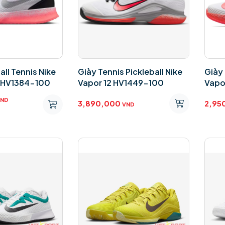
all Tennis Nike
Giày Tennis Pickleball Nike
Giày 
3 HV1384-100
Vapor 12 HV1449-100
Vapo
VND
3,890,000
2,95
VND