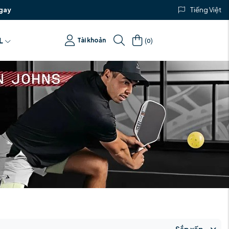
gay
Tiếng Việt
(
)
L
Tài khoản
0