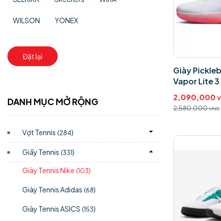
WILSON
YONEX
Đặt lại
Giày Pickleb
Vapor Lite 
2,090,000
DANH MỤC MỞ RỘNG
2,580,000
VND
Vợt Tennis
)
(284
Giầy Tennis
)
(331
Giày Tennis Nike
)
(103
Giày Tennis Adidas
)
(68
Giày Tennis ASICS
)
(153