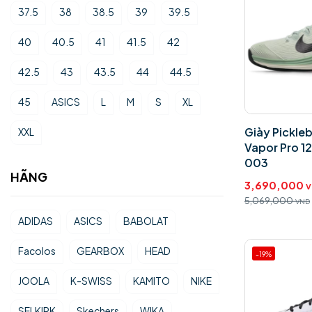
37.5
38
38.5
39
39.5
40
40.5
41
41.5
42
42.5
43
43.5
44
44.5
45
ASICS
L
M
S
XL
Giày Pickleb
XXL
Vapor Pro 
003
HÃNG
3,690,000
V
5,069,000
VND
ADIDAS
ASICS
BABOLAT
Facolos
GEARBOX
HEAD
-19%
JOOLA
K-SWISS
KAMITO
NIKE
SELKIRK
Skechers
WIKA