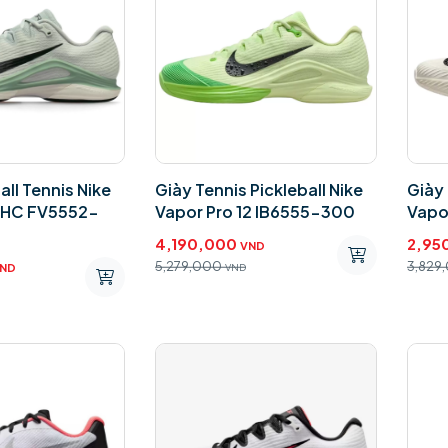
all Tennis Nike
Giày Tennis Pickleball Nike
Giày 
12HC FV5552-
Vapor Pro 12 IB6555-300
Vapo
4,190,000
2,95
VND
5,279,000
3,829
ND
VND