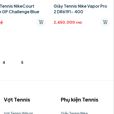
 Tennis NikeCourt
Giày Tennis Nike Vapor Pro
 GP Challenge Blue
2 DR6191- 400
hệ
2,650,000
VND
4
5
Vợt Tennis
Phụ kiện Tennis
Vợt Tennis Wilson
Giầy Tennis Nike