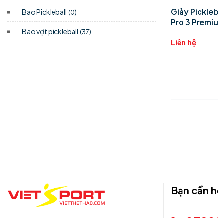
Giày Pickleb
Bao Pickleball
)
(0
Pro 3 Premi
Bao vợt pickleball
)
(37
Liên hệ
Bạn cần h