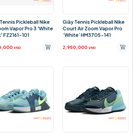
Tennis Pickleball Nike
Giày Tennis Pickleball Nike
oom Vapor Pro 3 'White
Court Air Zoom Vapor Pro
' FZ2161-101
‘White’ HM3705-141
0,000
2,950,000
VND
VND