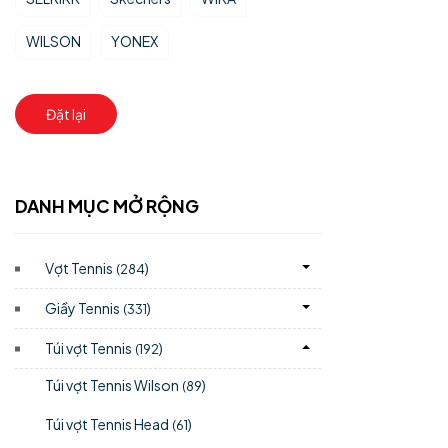
WILSON
YONEX
Đặt lại
DANH MỤC MỞ RỘNG
Vợt Tennis
)
(284
Giầy Tennis
)
(331
Túi vợt Tennis
)
(192
Túi vợt Tennis Wilson
)
(89
Túi vợt Tennis Head
)
(61