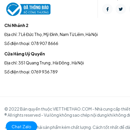
Chi Nhánh 2
Địa chỉ: 7 Lê Đức Thọ, Mỹ Đình, Nam Từ Liêm, Hà Nội
Số điện thoại: 078 907 8666
Cửa Hàng Uỷ Quyền
Địa chỉ: 351 Quang Trung , Hà Đông , Hà Nội
Số điện thoại: 0769 936 789
© 2022 Bản quyền thuộc VIETTHETHAO.COM - Nhà cung cấp thiết bị
® All rights reserved - Vui lòng không sao chép nội dung khi không 
Chat Zalo
✓ Để tránh mua phải sản phẩm kém chất lượng. Cách tốt nhất để đả