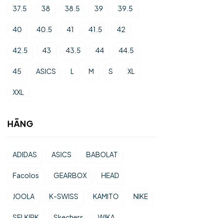
37.5
38
38.5
39
39.5
40
40.5
41
41.5
42
42.5
43
43.5
44
44.5
45
ASICS
L
M
S
XL
XXL
HÃNG
ADIDAS
ASICS
BABOLAT
Facolos
GEARBOX
HEAD
JOOLA
K-SWISS
KAMITO
NIKE
SELKIRK
Skechers
WIKA