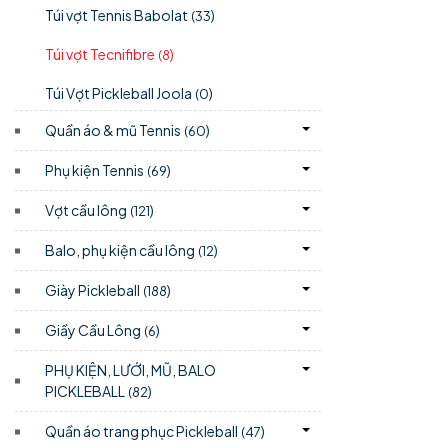
Túi vợt Tennis Babolat
)
(33
Túi vợt Tecnifibre
)
(8
Túi Vợt Pickleball Joola
)
(0
Quần áo & mũ Tennis
)
(60
Phụ kiện Tennis
)
(69
Vợt cầu lông
)
(121
Balo, phụ kiện cầu lông
)
(12
Giày Pickleball
)
(188
Giầy Cầu Lông
)
(6
PHỤ KIỆN, LƯỚI, MŨ, BALO
PICKLEBALL
)
(82
Quần áo trang phục Pickleball
)
(47