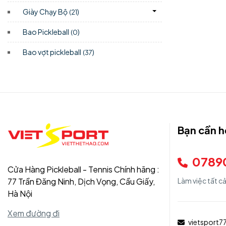
Giày Chạy Bộ
)
(21
Bao Pickleball
)
(0
Bao vợt pickleball
)
(37
Bạn cần h
0789
Cửa Hàng Pickleball - Tennis Chính hãng :
77 Trần Đăng Ninh, Dịch Vọng, Cầu Giấy,
Làm việc tất c
Hà Nội
Xem đường đi
vietsport