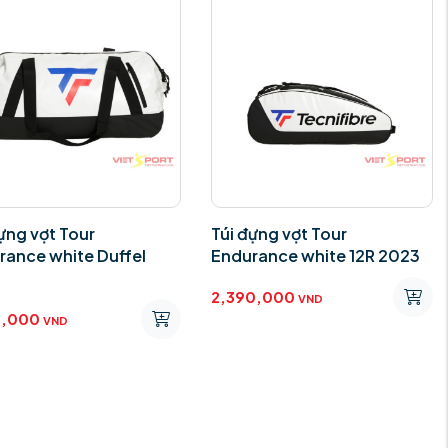
ựng vợt Tour
Túi đựng vợt Tour
rance white Duffel
Endurance white 12R 2023
3
2,390,000
VND
0,000
VND