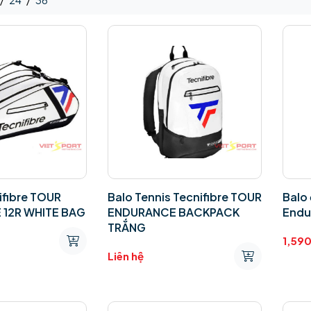
/
24
/
36
ifibre TOUR
Balo Tennis Tecnifibre TOUR
Balo
12R WHITE BAG
ENDURANCE BACKPACK
Endu
TRẮNG
1,59
Liên hệ