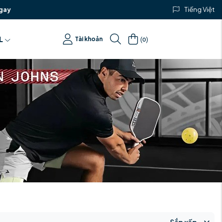
gay
Tiếng Việt
(
)
L
Tài khoản
0