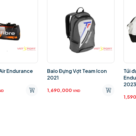
 Air Endurance
Balo Đựng Vợt Team Icon
Túi đ
2021
Endu
202
1,690,000
ND
VND
1,59