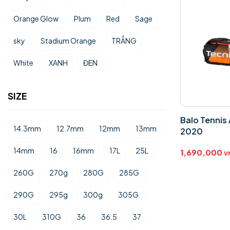
Orange Glow
Plum
Red
Sage
sky
Stadium Orange
TRẮNG
White
XANH
ĐEN
SIZE
Balo Tennis
14.3mm
12.7mm
12mm
13mm
2020
14mm
16
16mm
17L
25L
1,690,000
V
260G
270g
280G
285G
290G
295g
300g
305G
30L
310G
36
36.5
37