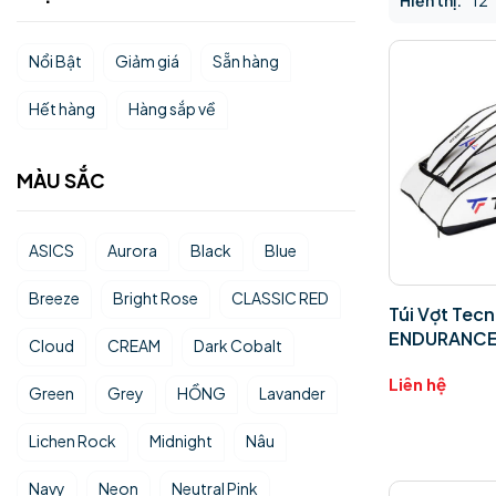
Hiển thị:
12
Nổi Bật
Giảm giá
Sẵn hàng
Hết hàng
Hàng sắp về
MÀU SẮC
ASICS
Aurora
Black
Blue
Breeze
Bright Rose
CLASSIC RED
Túi Vợt Tecn
ENDURANCE 
Cloud
CREAM
Dark Cobalt
Liên hệ
Green
Grey
HỒNG
Lavander
Lichen Rock
Midnight
Nâu
Navy
Neon
Neutral Pink