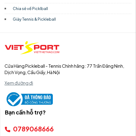
Chia sẻ về Picklball
Giày Tennis & Pickleball
Cửa Hàng Pickleball - Tennis Chính hãng : 77 Trần Đăng Ninh,
Dịch Vọng, Cầu Giấy, Hà Nội
Xem đường đi
Bạn cần hỗ trợ?
0789068666