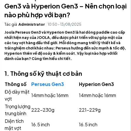
Gen3 và Hyperion Gen3 – Nên chọn loại
nào phù hợp với bạn?
Tác giả
Administrator
10:50 - 13/08/2025
Joola Perseus Gen3 và Hyperion Gen3 là hai dòng paddle cao cấp
nhất hiện nay của JOOLA, đều được phát triển với sự góp mặt của
các tay vợt hàng đầu thế giới. Mỗi dòng mang triết lý thiết kế và
trải nghiệm chơi khác nhau: Perseus hướng đến sức mạnh & tốc độ,
Hyperion thiên về độ xoáy & kiểm soát. Vậy loại nào hợp với lối
đánh của bạn? Cùng tìm hiểu chi tiết.
1. Thông số kỹ thuật cơ bản
Thông số
Perseus Gen3
Hyperion Gen3
Độ dày mặt
14mm hoặc 16mm
14mm hoặc 16mm
vợt
Trọng lượng
222–230g
221–229g
trung bình
Diện tích
16.5 inch
16.5 inch
mặt vợt