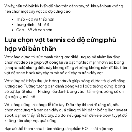
Vì vậy, nếu có bất kỳ 1 vấn đề nào trên cánh tay, tôi khuyên bạn không
nên chọn một cây vợt có độ cứng cao.
Thấp – 60 và thấp hơn
Trung Bình – 61 – 68
Cao – 69 và cao hơn
Lựa chọn vợt tennis có độ cứng phù
hợp với bản thân
Vợt càng cứng thì sức mạnh càng lớn: Nhiều người sẽ nhầm lẫn rằng
chọn vợt dẻo sẽ giúp vợt cong lại và bật một lực mạnh hơn vào bóng
(snapback) nhưng điều này không đúng vì bóng không nằm đủ lâu trên
vợt để snap back này xảy ra mà nó chỉ xảy ra trên dây vợt.
Vợt cứng sẽ ít hấp thụ lực bóng hơn và giúp bóng được trả lại với năng
lượng cao. Tưởng tượng bạn đánh bóng vào 1 bức tường cứng, bóng
sẽ bật lại rất nhanh. Nhưng nếu đánh bóng vào 1 tấm nệm, bóng sẽ chỉ
lập bập lại mà thôi.
Vợt càng cứng thì càng dễ tức tay: Điều này thì khá rõ ràng rồi, nếu
chọn vợt cứng mà bạn đan dây quá căng, thì khi đánh bóng lệch sweet
spot, bạn sẽ thấy rất tức tay. Do đó, nếu gặp vấn đề về elbow, tuyệt đối
không nên chọn vợt quá cứng.
Bạn có thể tham khảo thêm những sản phẩm HOT nhất hiện nay