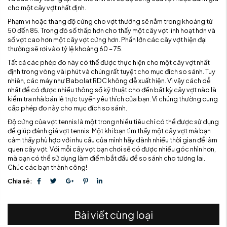
cho một cây vợt nhất định.
Phạm vi hoặc thang độ cứng cho vợt thường sẽ nằm trong khoảng từ
50 đến 85. Trong đó số thấp hơn cho thấy một cây vợt linh hoạt hơn và
số vợt cao hơn một cây vợt cứng hơn. Phần lớn các cây vợt hiện đại
thường sẽ rơi vào tỷ lệ khoảng 60 – 75.
Tất cả các phép đo này có thể được thực hiện cho một cây vợt nhất
định trong vòng vài phút và chúng rất tuyệt cho mục đích so sánh. Tuy
nhiên, các máy như Babolat RDC không dễ xuất hiện. Vì vậy cách dễ
nhất để có được nhiều thông số kỹ thuật cho đến bất kỳ cây vợt nào là
kiểm tra nhà bán lẻ trực tuyến yêu thích của bạn. Vì chúng thường cung
cấp phép đo này cho mục đích so sánh.
Độ cứng của vợt tennis là một trong nhiều tiêu chí có thể được sử dụng
để giúp đánh giá vợt tennis. Một khi bạn tìm thấy một cây vợt mà bạn
cảm thấy phù hợp với nhu cầu của mình hãy dành nhiều thời gian để làm
quen cây vợt. Với mỗi cây vợt bạn chơi sẽ có được nhiều góc nhìn hơn,
mà bạn có thể sử dụng làm điểm bắt đầu để so sánh cho tương lai.
Chúc các bạn thành công!
Chia sẻ:
Bài viết cùng loại