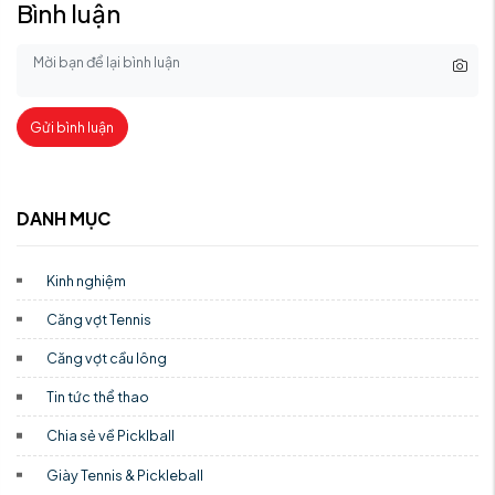
Bình luận
Gửi bình luận
DANH MỤC
Kinh nghiệm
Căng vợt Tennis
Căng vợt cầu lông
Tin tức thể thao
Chia sẻ về Picklball
Giày Tennis & Pickleball