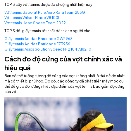
TOP 3 cây vợt tennis được ưa chuộng nhất hiện nay
Vợt tennis Babolat Pure Aero Rafa Team 285G
Vợt tennis Wilson Blade V8 100L
Vợt tennis Head Speed Team 2022
TOP 3 đôi giầy tennis tốt nhất dành cho người chơi
Giầy tennis Adidas Barricade GW2963
Giầy tennis Adidas Barricade FZ3936
Giầy tennis Asics Solution Speed FF 2 1041A182.101
Cách đo độ cứng của vợt chính xác và
hiệu quả
Bạn có thể tưởng tượng độ cứng của vợt không phải là thứ dễ đo nhất
mà có thiết bị phù hợp. Do đó, các công ty đã phát triển máy móc cụ
thể để giúp đo lường nhiều đặc điểm của vợt tennis bao gồm độ cứng
của vợt.