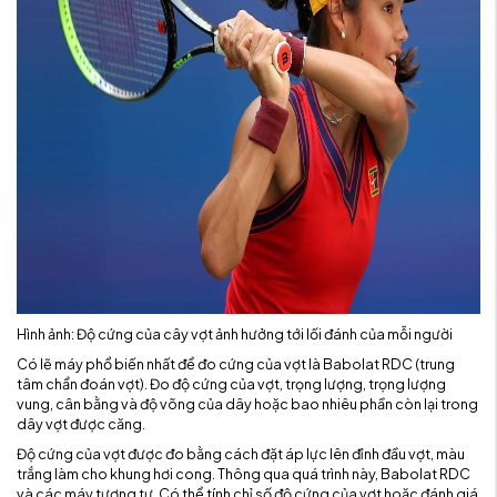
Hình ảnh: Độ cứng của cây vợt ảnh hưởng tới lối đánh của mỗi người
Có lẽ máy phổ biến nhất để đo cứng của vợt là Babolat RDC (trung
tâm chẩn đoán vợt). Đo độ cứng của vợt, trọng lượng, trọng lượng
vung, cân bằng và độ võng của dây hoặc bao nhiêu phần còn lại trong
dây vợt được căng.
Độ cứng của vợt được đo bằng cách đặt áp lực lên đỉnh đầu vợt, màu
trắng làm cho khung hơi cong. Thông qua quá trình này, Babolat RDC
và các máy tương tự. Có thể tính chỉ số độ cứng của vợt hoặc đánh giá