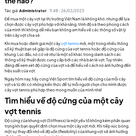
thế nào?
Tác giả
Administrator
11:48 - 26/02/2023
Để mua một cây vợt tại thị trường Việt Nam là không khó, nhưng để lựa
chọn được cây vợt phù hợp với khả năng, trình độ và theo phong cách
của mình thì không dễ nếu bạn không am hiểu về các thông số vật lý
trên cây vợt chia sẻ.
Khi mua hoặc đánh giá một cây
vợt tennis
mới, một trong nhiều thông
số kỹ thuật bạn sẽ gặp là độ cứng của vợt tennis hoặc độ cứng của
khung. Lúc đầu, nó có vẻ như là một số khác trong danh sách các
thông số kỹ thuật được cung cấp bởi các nhà bán lẻ vợt. Tuy nhiên,
đáng để xem xét độ cứng của vợt và để hiểu về cách nó ảnh hưởng đến
hiệu suất của vợt.
Ngày hôm nay, hãy cùng Việt Sport tìm hiểu về độ cứng của mỗi cây
vợt và từ đó có những kiến thức để tự mỗi người chọn cho mình được
cây vợt tennis phù hợp theo mong muốn của mình nhé!
Tìm hiểu về độ cứng của một cây
vợt tennis
Độ cứng của khung vợt (Stiffness) là một yếu tố không kém phần quan
trọng khi bạn quyết định chọn mua một cây vợt mới. Khi tiếp xúc bóng,
một sự thay đổi nhỏ về độ uốn (flexibility) của khung vợt sẽ ảnh hưởng