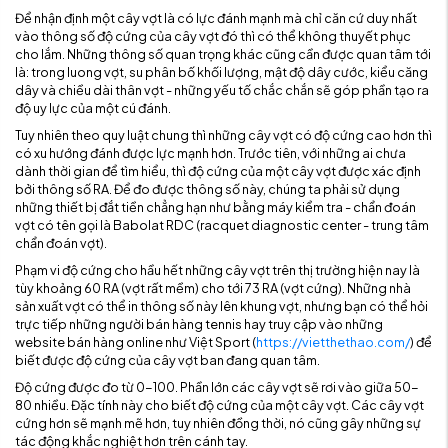
Để nhận định một cây vợt là có lực đánh mạnh mà chỉ căn cứ duy nhất
vào thông số độ cứng của cây vợt đó thì có thể không thuyết phục
cho lắm. Những thông số quan trọng khác cũng cần được quan tâm tới
là: trong luong vợt, su phân bố khối lượng, mật độ dây cước, kiểu căng
dây và chiều dài thân vợt - những yếu tố chắc chắn sẽ góp phần tạo ra
độ uy lực của một cú đánh.
Tuy nhiên theo quy luật chung thì những cây vợt có độ cứng cao hơn thì
có xu hướng đánh được lực mạnh hơn. Trước tiên, với những ai chưa
dành thời gian để tìm hiểu, thì độ cứng của một cây vợt được xác định
bởi thông số RA. Để đo được thông số này, chúng ta phải sử dụng
những thiết bị đắt tiền chẳng hạn như bằng máy kiểm tra - chẩn đoán
vợt có tên gọi là Babolat RDC (racquet diagnostic center - trung tâm
chẩn đoán vợt).
Phạm vi độ cứng cho hầu hết những cây vợt trên thị trường hiện nay là
tùy khoảng 60 RA (vợt rất mềm) cho tới 73 RA (vợt cứng). Những nhà
sản xuất vợt có thể in thông số này lên khung vợt, nhưng bạn có thể hỏi
trực tiếp những người bán hàng tennis hay truy cập vào những
website bán hàng online như Việt Sport (
https://vietthethao.com/
) để
biết được độ cứng của cây vợt ban đang quan tâm.
Độ cứng được đo từ 0-100. Phần lớn các cây vợt sẽ rơi vào giữa 50-
80 nhiều. Đặc tính này cho biết độ cứng của một cây vợt. Các cây vợt
cứng hơn sẽ mạnh mẽ hơn, tuy nhiên đồng thời, nó cũng gây những sự
tác động khắc nghiệt hơn trên cánh tay.