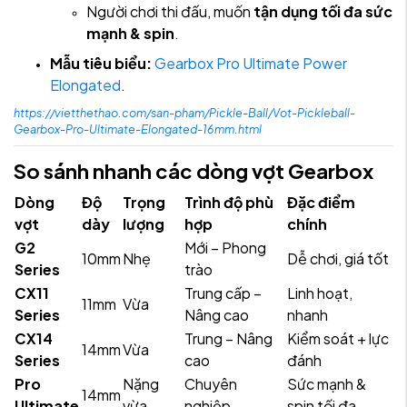
Người chơi thi đấu, muốn
tận dụng tối đa sức
mạnh & spin
.
Mẫu tiêu biểu:
Gearbox Pro Ultimate Power
Elongated
.
https://vietthethao.com/san-pham/Pickle-Ball/Vot-Pickleball-
Gearbox-Pro-Ultimate-Elongated-16mm.html
So sánh nhanh các dòng vợt Gearbox
Dòng
Độ
Trọng
Trình độ phù
Đặc điểm
vợt
dày
lượng
hợp
chính
G2
Mới – Phong
10mm
Nhẹ
Dễ chơi, giá tốt
Series
trào
CX11
Trung cấp –
Linh hoạt,
11mm
Vừa
Series
Nâng cao
nhanh
CX14
Trung – Nâng
Kiểm soát + lực
14mm
Vừa
Series
cao
đánh
Pro
Nặng
Chuyên
Sức mạnh &
14mm
Ultimate
vừa
nghiệp
spin tối đa