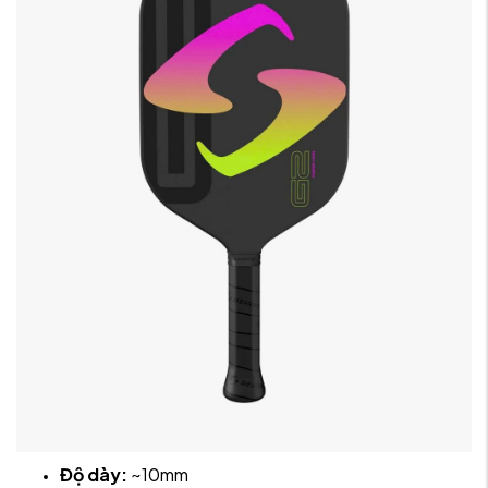
Độ dày:
~10mm