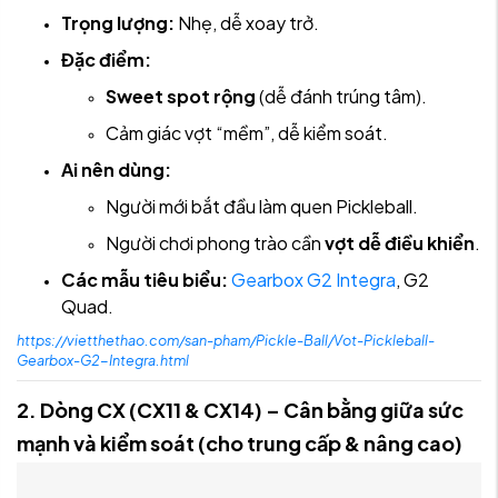
Trọng lượng:
Nhẹ, dễ xoay trở.
Đặc điểm:
Sweet spot rộng
(dễ đánh trúng tâm).
Cảm giác vợt “mềm”, dễ kiểm soát.
Ai nên dùng:
Người mới bắt đầu làm quen Pickleball.
Người chơi phong trào cần
vợt dễ điều khiển
.
Các mẫu tiêu biểu:
Gearbox G2 Integra
, G2
Quad.
https://vietthethao.com/san-pham/Pickle-Ball/Vot-Pickleball-
Gearbox-G2-Integra.html​
2. Dòng CX (CX11 & CX14) – Cân bằng giữa sức
mạnh và kiểm soát (cho trung cấp & nâng cao)