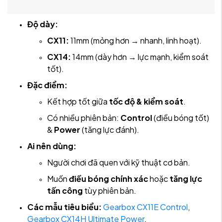
Độ dày:
CX11:
11mm (mỏng hơn → nhanh, linh hoạt).
CX14:
14mm (dày hơn → lực mạnh, kiểm soát
tốt).
Đặc điểm:
Kết hợp tốt giữa
tốc độ & kiểm soát
.
Có nhiều phiên bản:
Control
(điều bóng tốt)
&
Power
(tăng lực đánh).
Ai nên dùng:
Người chơi đã quen với kỹ thuật cơ bản.
Muốn
điều bóng chính xác
hoặc
tăng lực
tấn công
tùy phiên bản.
Các mẫu tiêu biểu:
Gearbox CX11E Control
,
Gearbox CX14H Ultimate Power
.