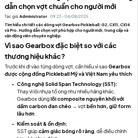
dẫn chọn vợt chuẩn cho người mới
Tác giả
Administrator
09:23 - 04/08/2025
Tìm hiểu chi tiết các dòng vợt Gearbox Pickleball: G2, CX11, CX14
và Pro. Hướng dẫn chọn vợt phù hợp cho người mới, trung cấp và
vận động viên chuyên nghiệp.
Vì sao Gearbox đặc biệt so với các
thương hiệu khác?
Trước khi đi vào từng dòng vợt, cần hiểu vì sao
Gearbox
được cộng đồng Pickleball Mỹ và Việt Nam yêu thích
:
Công nghệ Solid Span Technology (SST):
Thay vì lõi nhựa tổ ong như nhiều hãng khác,
Gearbox dùng
lõi composite nguyên khối với
dầm carbon đan chéo
→ vợt
bền hơn, giữ form
lâu hơn
.
Kiểm soát & ổn định:
SST giúp
cảm giác bóng rõ ràng
, dễ điều chỉnh