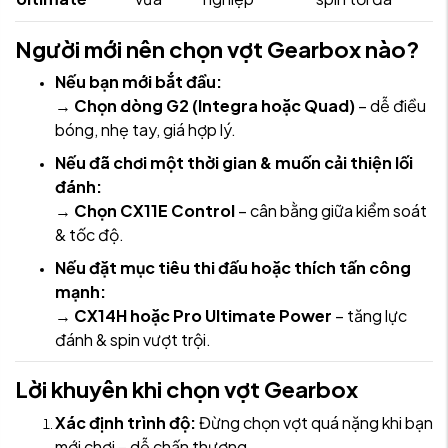
Người mới nên chọn vợt Gearbox nào?
Nếu bạn mới bắt đầu:
→
Chọn dòng G2 (Integra hoặc Quad)
– dễ điều
bóng, nhẹ tay, giá hợp lý.
Nếu đã chơi một thời gian & muốn cải thiện lối
đánh:
→
Chọn CX11E Control
– cân bằng giữa kiểm soát
& tốc độ.
Nếu đặt mục tiêu thi đấu hoặc thích tấn công
mạnh:
→
CX14H hoặc Pro Ultimate Power
– tăng lực
đánh & spin vượt trội.
Lời khuyên khi chọn vợt Gearbox
Xác định trình độ:
Đừng chọn vợt quá nặng khi bạn
mới chơi – dễ chấn thương.