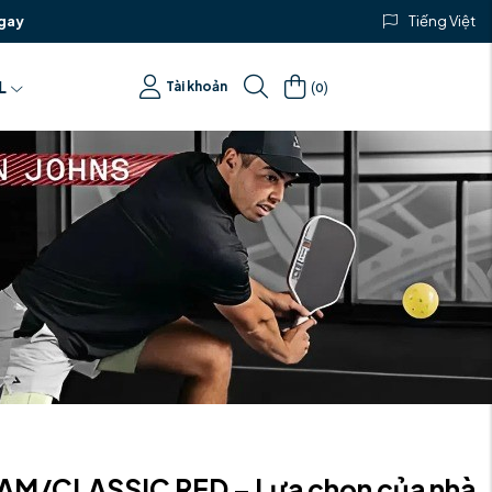
gay
Tiếng Việt
(
)
L
Tài khoản
0
EAM/CLASSIC RED – Lựa chọn của nhà