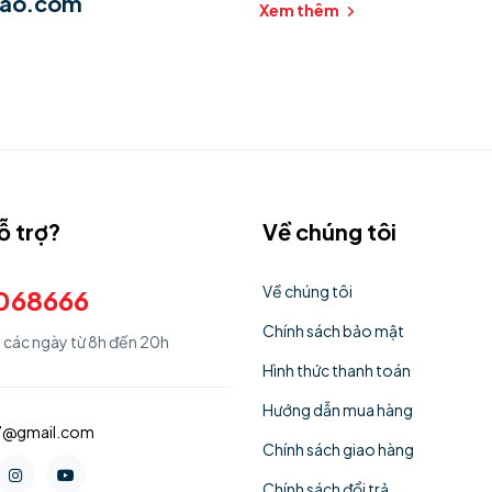
hao.com
Xem thêm
ỗ trợ?
Về chúng tôi
Về chúng tôi
068666
Chính sách bảo mật
ả các ngày từ 8h đến 20h
Hình thức thanh toán
Hướng dẫn mua hàng
77@gmail.com
Chính sách giao hàng
Chính sách đổi trả