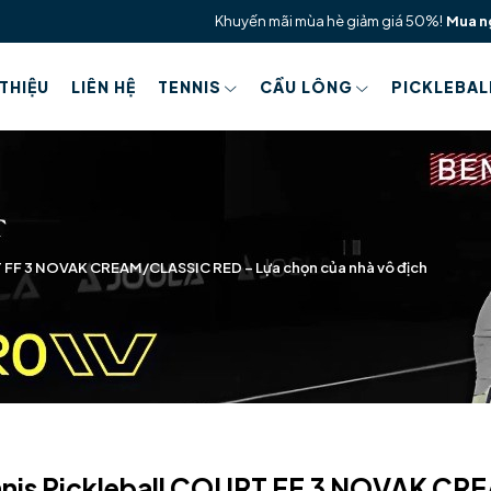
Khuyến mãi mùa hè giảm giá 50%!
Mua n
 THIỆU
LIÊN HỆ
TENNIS
CẦU LÔNG
PICKLEBAL
T FF 3 NOVAK CREAM/CLASSIC RED – Lựa chọn của nhà vô địch
nnis Pickleball COURT FF 3 NOVAK CR