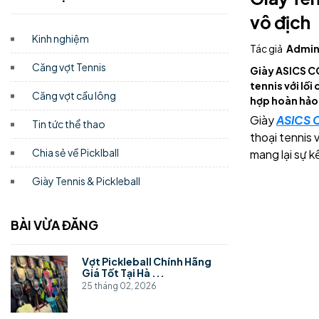
vô địch
Kinh nghiệm
Tác giả
Admin
Căng vợt Tennis
Giày ASICS C
tennis với lối
Căng vợt cầu lông
hợp hoàn hảo 
Giày
ASICS 
Tin tức thể thao
thoại tennis 
Chia sẻ về Picklball
mang lại sự 
Giày Tennis & Pickleball
BÀI VỪA ĐĂNG
Vợt Pickleball Chính Hãng
Giá Tốt Tại Hà ...
25 tháng 02, 2026