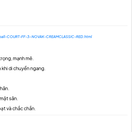
ckleball-COURT-FF-3-NOVAK-CREAMCLASSIC-RED.html
trọng, mạnh mẽ.
h khi di chuyển ngang.
chân.
 mặt sân.
oạt và chắc chắn.