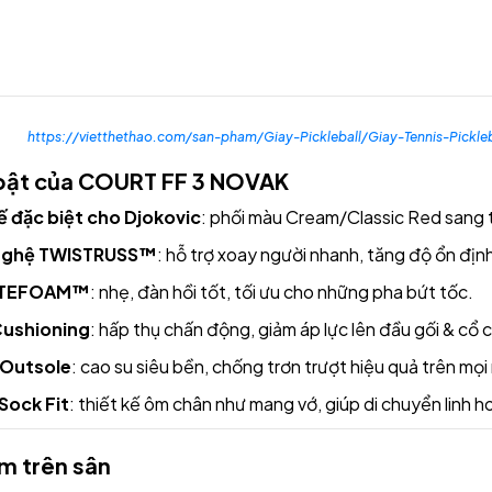
https://vietthethao.com/san-pham/Giay-Pickleball/Giay-Tennis-Pi
 bật của COURT FF 3 NOVAK
ế đặc biệt cho Djokovic
: phối màu Cream/Classic Red sang 
nghệ TWISTRUSS™
: hỗ trợ xoay người nhanh, tăng độ ổn địn
YTEFOAM™
: nhẹ, đàn hồi tốt, tối ưu cho những pha bứt tốc.
ushioning
: hấp thụ chấn động, giảm áp lực lên đầu gối & cổ 
Outsole
: cao su siêu bền, chống trơn trượt hiệu quả trên mọi
ock Fit
: thiết kế ôm chân như mang vớ, giúp di chuyển linh h
ệm trên sân