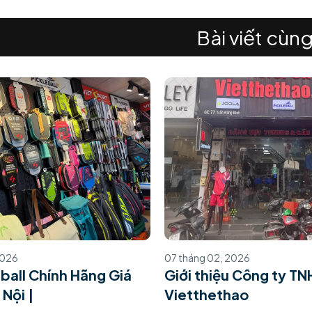
Bài viết cùng
2026
07 tháng 02, 2026
eball Chính Hãng Giá
Giới thiệu Công ty T
 Nội |
Vietthethao