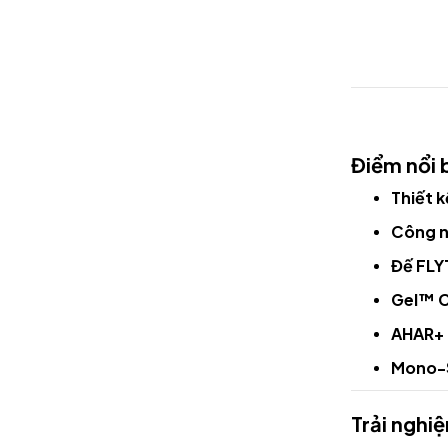
Điểm nổi
Thiết k
Công 
Đế FL
Gel™ C
AHAR+ 
Mono-S
Trải nghi