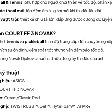
all & Tennis
: phù hợp cho người chơi thiên về tốc độ, phản x
ác thoải mái
: lớp đệm êm ái, giảm mỏi khi thi đấu lâu dài.
vượt trội
: thiết kế chịu tải lớn, đáp ứng được cường độ luyệ
họn COURT FF 3 NOVAK?
chơi
tennis
và
pickleball
trình độ trung cấp đến chuyên nghiệ
hích sự ổn định, kiểm soát tốt nhưng vẫn đảm bảo tốc độ.
 mộ Novak Djokovic muốn sở hữu đôi giày thi đấu của anh.
kỹ thuật
 hiệu:
ASICS
OURT FF 3 NOVAK
c:
Cream/Classic Red
ghệ:
TWISTRUSS™, Gel™, FlyteFoam™, AHAR+