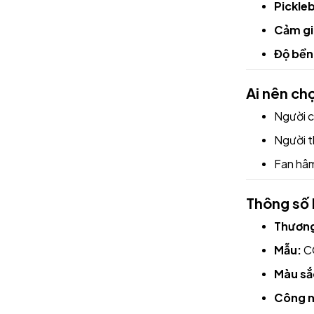
Pickleb
Cảm gi
Độ bền 
Ai nên c
Người 
Người t
Fan hâm
Thông số 
Thương
Mẫu:
C
Màu sắ
Công n