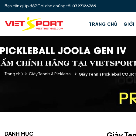
Bạn cần giúp đỡ? Gọi cho chúng tôi
0797126789
TRANG CHỦ
GIỚI
Trang chủ
Giày Tennis & Pickleball
Giày Tennis Pickleball COUR
DANH MỤC
Giày Te