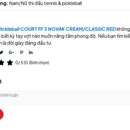
ợng:
Nam/Nữ thi đấu tennis & pickleball
 Pickleball COURT FF 3 NOVAK CREAM/CLASSIC RED
không 
 bất kỳ tay vợt nào muốn nâng tầm phong độ. Nếu bạn tìm kiế
h là đôi giày đáng đầu tư.
0
/ 5 (
0
Bình chọn)
n