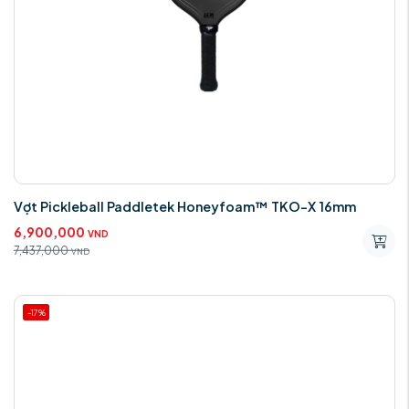
Vợt Pickleball Paddletek Honeyfoam™ TKO-X 16mm
6,900,000
VND
7,437,000
VND
-17%