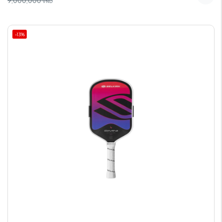
9,000,000
VND
-13%