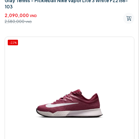
Giày Tennis - Pickleball Nike Vapor Lite 3 White FZ2156-
103
2,090,000
VND
2,580,000
VND
-22%