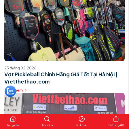
25 tháng 02, 2026
Vợt Pickleball Chính Hãng Giá Tốt Tại Hà Nội |
Vietthethao.com
Xem thêm
0
Trang chủ
Tìm kiếm
Tài khoản
Giỏ hàng (
)