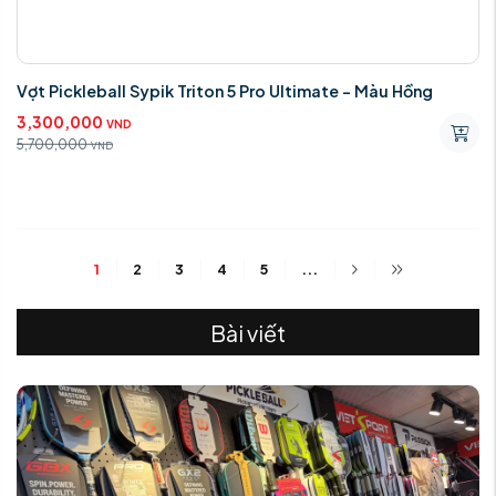
Vợt Pickleball Sypik Triton 5 Pro Ultimate - Màu Hồng
3,300,000
VND
5,700,000
VND
1
2
3
4
5
...
Bài viết