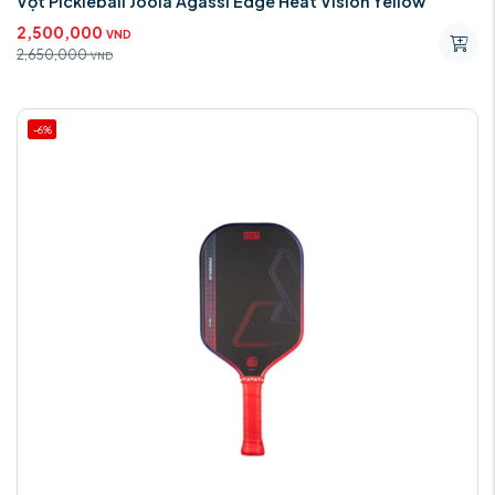
Vợt Pickleball Joola Agassi Edge Heat Vision Yellow
2,500,000
VND
2,650,000
VND
-6%