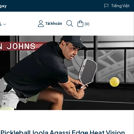
gay
Tiếng Việt
(
)
L
Tài khoản
0
 Pickleball Joola Agassi Edge Heat Vision