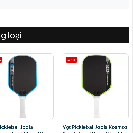
g loại
%
-28%
ickleball Joola
Vợt Pickleball Joola Kosmos