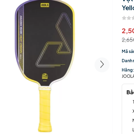
Yel
2,5
2,6
Mã sả
Danh 
Hãng
JOOL
Bả