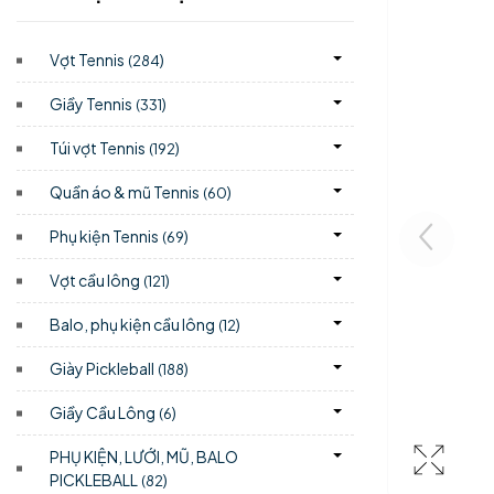
Vợt Tennis
)
(284
Giầy Tennis
)
(331
Túi vợt Tennis
)
(192
Quần áo & mũ Tennis
)
(60
Phụ kiện Tennis
)
(69
Vợt cầu lông
)
(121
Balo, phụ kiện cầu lông
)
(12
Giày Pickleball
)
(188
Giầy Cầu Lông
)
(6
PHỤ KIỆN, LƯỚI, MŨ, BALO
PICKLEBALL
)
(82