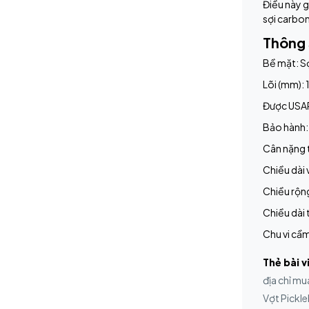
Điều này g
sợi carbon
Thông 
Bề mặt: S
Lõi (mm): 
Được USAP
Bảo hành:
Cân nặng t
Chiều dài 
Chiều rộng
Chiều dài 
Chu vi cầm
Thẻ bài v
địa chỉ mu
Vợt Pickle