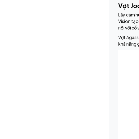
Vợt Jo
Lấy cảm hứ
Vision tạo
nối với cổ
Vợt Agassi
khả năng 