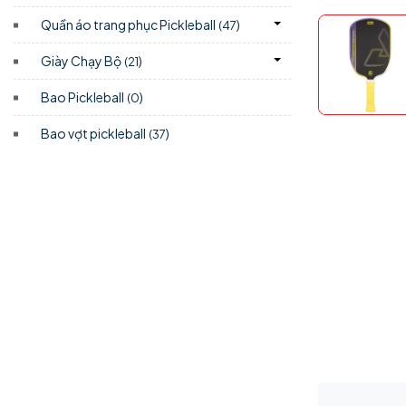
Quần áo trang phục Pickleball
)
(47
Giày Chạy Bộ
)
(21
Bao Pickleball
)
(0
Bao vợt pickleball
)
(37