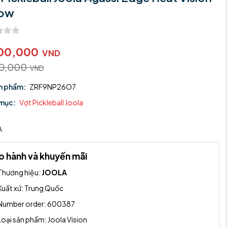
low
00,000
VND
50,000
VND
n phẩm:
ZRF9NP26O7
mục:
Vợt Pickleball Joola
:
A
o hành và khuyến mãi
Thương hiệu:
JOOLA
Xuất xứ:
Trung Quốc
Number order:
600387
Loại sản phẩm:
Joola Vision