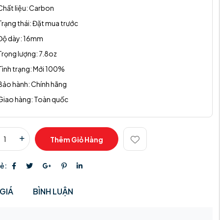
Chất liệu:
Carbon
Trạng thái:
Đặt mua trước
Độ dày:
16mm
Trọng lượng:
7.8oz
Tình trạng:
Mới 100%
Bảo hành:
Chính hãng
Giao hàng:
Toàn quốc
Thêm Giỏ Hàng
sẻ:
GIÁ
BÌNH LUẬN