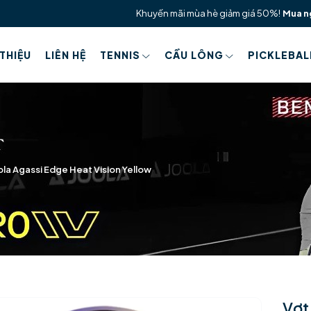
Khuyến mãi mùa hè giảm giá 50%!
Mua n
 THIỆU
LIÊN HỆ
TENNIS
CẦU LÔNG
PICKLEBAL
ola Agassi Edge Heat Vision Yellow
Vợt