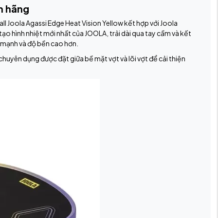
h hãng
all Joola Agassi Edge Heat Vision Yellow kết hợp với Joola
 tạo hình nhiệt mới nhất của JOOLA, trải dài qua tay cầm và kết
ức mạnh và độ bền cao hơn.
huyên dụng được đặt giữa bề mặt vợt và lõi vợt để cải thiện