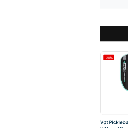
-44%
-28%
Vợt Pickleball Joola Perseus
Vợt Pickleba