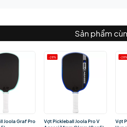
Sản phẩm cùn
-28%
-28
ll Joola Graf Pro
Vợt Pickleball Joola Pro V
Vợt P