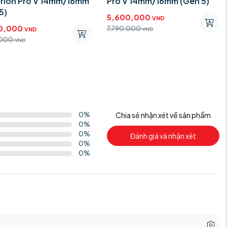
rion Pro V 14mm/16mm
Pro V 14mm/16mm (Gen 5)
5)
5,600,000
VND
0,000
7,790,000
VND
VND
,000
VND
0
%
Chia sẻ nhận xét về sản phẩm
0
%
0
%
Đánh giá và nhận xét
0
%
0
%