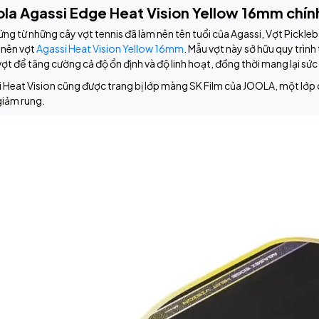
ola Agassi Edge Heat Vision Yellow 16mm chín
ng từ những cây vợt tennis đã làm nên tên tuổi của Agassi, Vợt Pickleb
 nên vợt
Agassi Heat Vision Yellow 16mm
. Mẫu vợt này sở hữu quy trình
 vợt để tăng cường cả độ ổn định và độ linh hoạt, đồng thời mang lại s
 Heat Vision cũng được trang bị lớp màng SK Film của JOOLA, một lớp c
giảm rung.