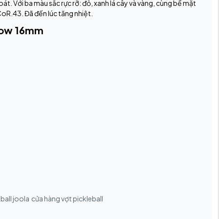
t. Với ba màu sắc rực rỡ: đỏ, xanh lá cây và vàng, cùng bề mặt
oR.43. Đã đến lúc tăng nhiệt.
llow 16mm
ball joola
cửa hàng vợt pickleball