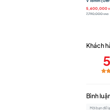
Pro V Rally Rocket 16mm
V 16mm (Ge
8,400,000
5,600,000
VND
15,000,000
7,790,000
VND
VND
Khách h
5
Bình luậ