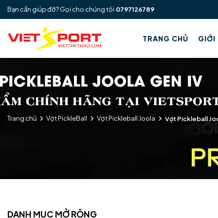
Bạn cần giúp đỡ? Gọi cho chúng tôi
0797126789
TRANG CHỦ
GIỚI
Trang chủ
Vợt PickleBall
Vợt Pickleball Joola
Vợt Pickleball Jo
DANH MỤC MỞ RỘNG