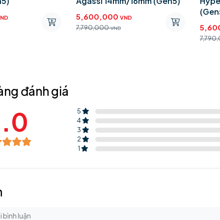
n5)
Agassi 14mm/16mm (Gen5)
Hype
(Gen
5,600,000
VND
VND
5,60
7,790,000
VND
7,790
àng đánh giá
.0
5
4
3
2
1
n