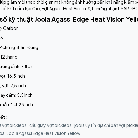
iúp giảm mỏi theo thời gian mà không ảnh hưởng đến khả năng kiểm soá
 có kết cấu độc đáo, vợt Agassi Heat Vision đạt chứng nhận USAP PBC
số kỹ thuật Joola Agassi Edge Heat Vision Ye
ợi Carbon
16
 chứng nhận: Đúng
 12 tháng
rung bình: 7,8oz
vợt: 16,5 inch
 vợt: 7,5 inch
tay cầm: 5,5 inch
 nắm*: 4,25 inch
iết:
a vợt pickleball cầu giấy
vợt pickleball joola uy tín
địa chỉ bán vợt pickle
ball Joola Agassi Edge Heat Vision Yellow