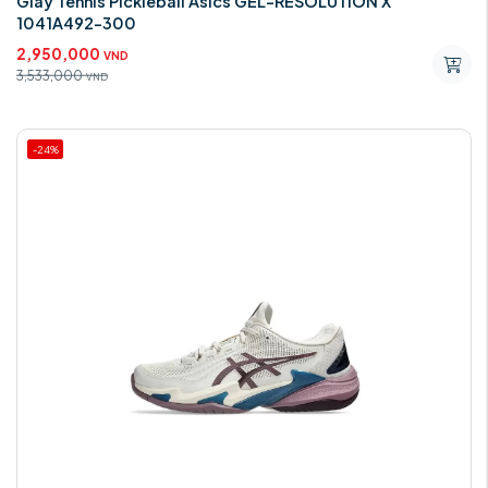
Giày Tennis Pickleball Asics GEL-RESOLUTION X
1041A492-300
2,950,000
VND
3,533,000
VND
-24%