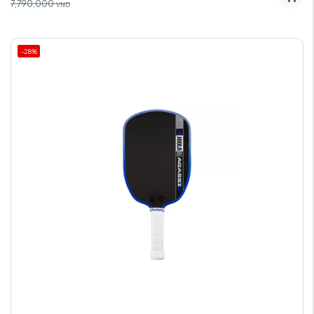
7,790,000
VND
-28%