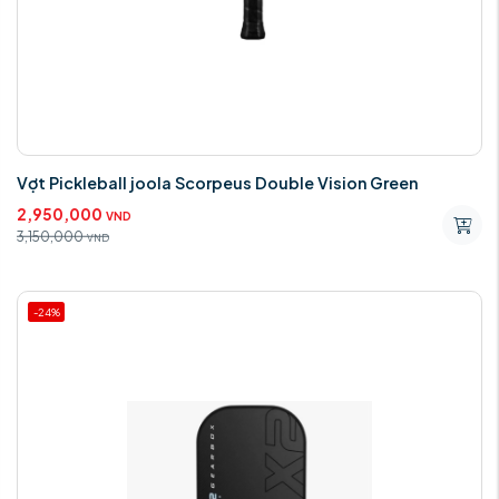
Vợt Pickleball joola Scorpeus Double Vision Green
2,950,000
VND
3,150,000
VND
-24%