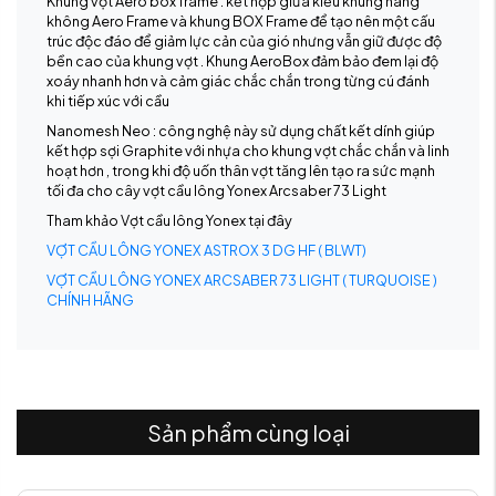
Khung vợt Aero box frame : kết hợp giữa kiểu khung hàng
không Aero Frame và khung BOX Frame để tạo nên một cấu
trúc độc đáo để giảm lực cản của gió nhưng vẫn giữ được độ
bền cao của khung vợt . Khung AeroBox đảm bảo đem lại độ
xoáy nhanh hơn và cảm giác chắc chắn trong từng cú đánh
khi tiếp xúc với cầu
Nanomesh Neo : công nghệ này sử dụng chất kết dính giúp
kết hợp sợi Graphite với nhựa cho khung vợt chắc chắn và linh
hoạt hơn , trong khi độ uốn thân vợt tăng lên tạo ra sức mạnh
tối đa cho cây vợt cầu lông Yonex Arcsaber 73 Light
Tham khảo Vợt cầu lông Yonex tại đây
VỢT CẦU LÔNG YONEX ASTROX 3 DG HF ( BLWT)
VỢT CẦU LÔNG YONEX ARCSABER 73 LIGHT ( TURQUOISE )
CHÍNH HÃNG
Sản phẩm cùng loại