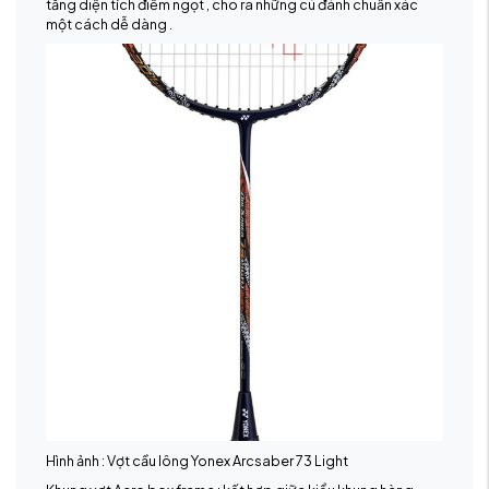
tăng diện tích điểm ngọt , cho ra những cú đánh chuẩn xác
một cách dễ dàng .
Hình ảnh : Vợt cầu lông Yonex Arcsaber 73 Light