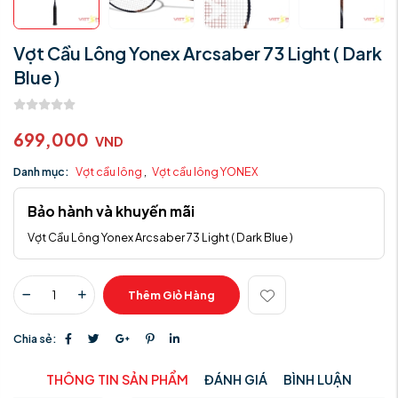
Vợt Cầu Lông Yonex Arcsaber 73 Light ( Dark
Blue )
699,000
VND
Danh mục:
Vợt cầu lông
,
Vợt cầu lông YONEX
Bảo hành và khuyến mãi
Vợt Cầu Lông Yonex Arcsaber 73 Light ( Dark Blue )
Thêm Giỏ Hàng
Chia sẻ:
THÔNG TIN SẢN PHẨM
ĐÁNH GIÁ
BÌNH LUẬN