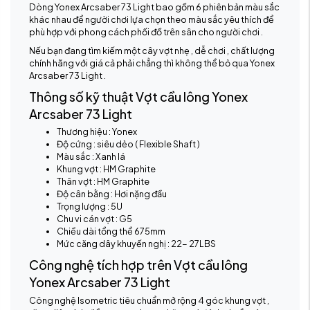
Dòng Yonex Arcsaber 73 Light bao gồm 6 phiên bản màu sắc
khác nhau để người chơi lựa chọn theo màu sắc yêu thích để
phù hợp với phong cách phối đồ trên sân cho người chơi .
Nếu bạn đang tìm kiếm một cây vợt nhẹ , dễ chơi , chất lượng
chính hãng với giá cả phải chẳng thì không thể bỏ qua Yonex
Arcsaber 73 Light .
Thông số kỹ thuật Vợt cầu lông Yonex
Arcsaber 73 Light
Thương hiệu : Yonex
Độ cứng : siêu dẻo ( Flexible Shaft )
Màu sắc : Xanh lá
Khung vợt : HM Graphite
Thân vợt : HM Graphite
Độ cân bằng : Hơi nặng đầu
Trọng lượng : 5U
Chu vi cán vợt : G5
Chiều dài tổng thể 675mm
Mức căng dây khuyến nghị : 22- 27LBS
Công nghệ tích hợp trên Vợt cầu lông
Yonex Arcsaber 73 Light
Công nghệ Isometric tiêu chuẩn mở rộng 4 góc khung vợt ,