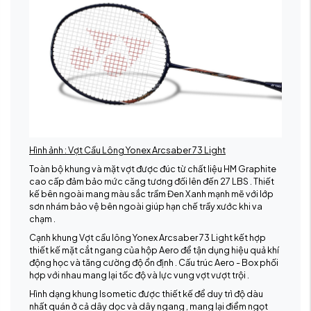
Hình ảnh : Vợt Cầu Lông Yonex Arcsaber 73 Light
Toàn bộ khung và mặt vợt được đúc từ chất liệu HM Graphite
cao cấp đảm bảo mức căng tương đối lên đến 27 LBS . Thiết
kế bên ngoài mang màu sắc trầm Đen Xanh mạnh mẽ với lớp
sơn nhám bảo vệ bên ngoài giúp hạn chế trầy xước khi va
chạm .
Cạnh khung Vợt cầu lông Yonex Arcsaber 73 Light kết hợp
thiết kế mặt cắt ngang của hộp Aero để tận dụng hiệu quả khí
động học và tăng cường độ ổn định . Cấu trúc Aero - Box phối
hợp với nhau mang lại tốc độ và lực vung vợt vượt trội .
Hình dạng khung Isometic được thiết kế để duy trì độ dàu
nhất quán ở cả dây dọc và dây ngang , mang lại điểm ngọt