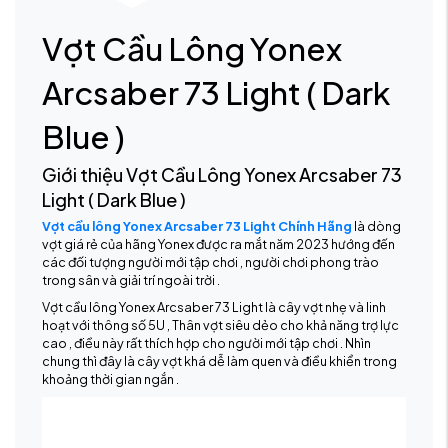
Vợt Cầu Lông Yonex
Arcsaber 73 Light ( Dark
Blue )
Giới thiệu Vợt Cầu Lông Yonex Arcsaber 73
Light ( Dark Blue )
Vợt cầu lông Yonex Arcsaber 73 Light Chính Hãng
là dòng
vợt giá rẻ của hãng Yonex được ra mắt năm 2023 hướng đến
các đối tượng người mới tập chơi , người chơi phong trào
trong sân và giải trí ngoài trời .
Vợt cầu lông Yonex Arcsaber 73 Light là cây vợt nhẹ và linh
hoạt với thông số 5U , Thân vợt siêu dẻo cho khả năng trợ lực
cao , điều này rất thích hợp cho người mới tập chơi . Nhìn
chung thì đây là cây vợt khá dễ làm quen và điều khiển trong
khoảng thời gian ngắn .