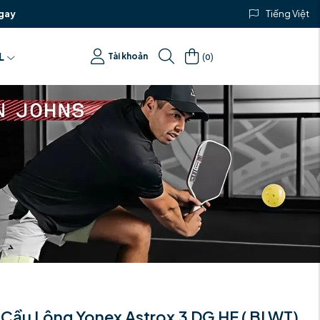
gay
Tiếng Việt
(
)
L
Tài khoản
0
 Cầu Lông Yonex Astrox 3 DG HF ( BLWT)