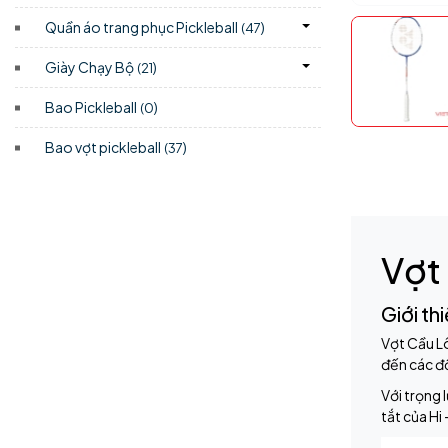
Quần áo trang phục Pickleball
)
(47
Giày Chạy Bộ
)
(21
Bao Pickleball
)
(0
Bao vợt pickleball
)
(37
Vợt
Giới th
Vợt Cầu L
đến các đố
Với trọng 
tắt của Hi