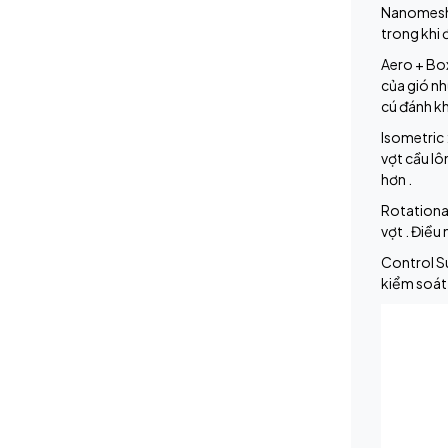
Nanomesh N
trong khi 
Aero + Box
của gió n
cú đánh kh
Isometric 
vợt cầu lô
hơn .
Rotational
vợt . Điều
Control Su
kiểm soát 