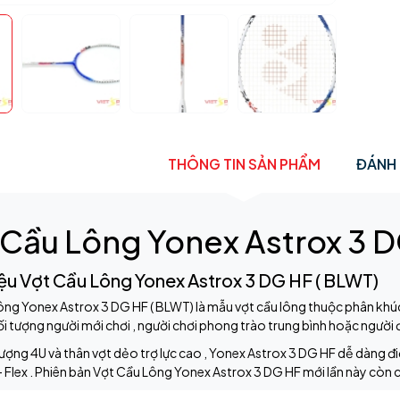
THÔNG TIN SẢN PHẨM
ĐÁNH 
 Cầu Lông Yonex Astrox 3 D
iệu Vợt Cầu Lông Yonex Astrox 3 DG HF ( BLWT)
ông Yonex Astrox 3 DG HF ( BLWT) là mẫu vợt cầu lông thuộc phân kh
i tượng người mới chơi , người chơi phong trào trung bình hoặc người 
lượng 4U và thân vợt dẻo trợ lực cao , Yonex Astrox 3 DG HF dễ dàng đi
 - Flex . Phiên bản Vợt Cầu Lông Yonex Astrox 3 DG HF mới lần này còn 