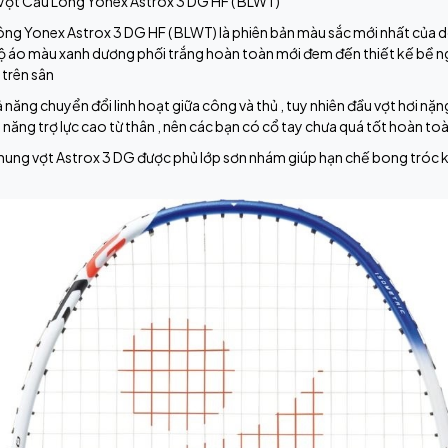
 Vợt Cầu Lông Yonex Astrox 3 DG HF ( BLWT)
ông Yonex Astrox 3 DG HF ( BLWT) là phiên bản màu sắc mới nhất của 
ộ áo màu xanh dương phối trắng hoàn toàn mới đem đến thiết kế bề ngo
 trên sân
 năng chuyển đổi linh hoạt giữa công và thủ , tuy nhiên đầu vợt hơi nặ
 năng trợ lực cao từ thân , nên các bạn có cổ tay chưa quá tốt hoàn to
ung vợt Astrox 3 DG được phủ lớp sơn nhám giúp hạn chế bong tróc kh