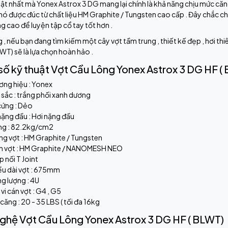
ật nhất mà Yonex Astrox 3 DG mang lại chính là khả năng chịu mức căng
nó được đúc từ chất liệu HM Graphite / Tungsten cao cấp . Đây chắc ch
g cao để luyện tập cổ tay tốt hơn .
 , nếu bạn đang tìm kiếm một cây vợt tầm trung , thiết kế đẹp , hơi t
WT) sẽ là lựa chọn hoàn hảo .
số kỹ thuật Vợt Cầu Lông Yonex Astrox 3 DG HF (
ơng hiệu : Yonex
sắc : trắng phối xanh dương
cứng : Dẻo
ặng đầu : Hơi nặng đầu
ng : 82.2kg/cm2
g vợt : HM Graphite / Tungsten
n vợt : HM Graphite / NANOMESH NEO
 nối T Joint
ều dài vợt : 675mm
g lượng : 4U
vi cán vợt : G4 , G5
căng : 20 - 35 LBS ( tối đa 16kg
ghệ Vợt Cầu Lông Yonex Astrox 3 DG HF ( BLWT)