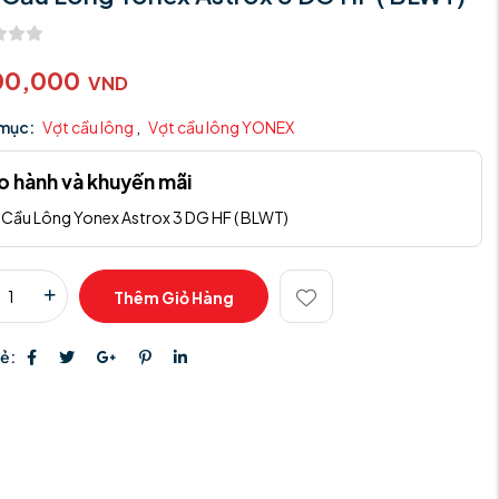
00,000
VND
mục:
Vợt cầu lông
,
Vợt cầu lông YONEX
o hành và khuyến mãi
 Cầu Lông Yonex Astrox 3 DG HF ( BLWT)
Thêm Giỏ Hàng
sẻ: