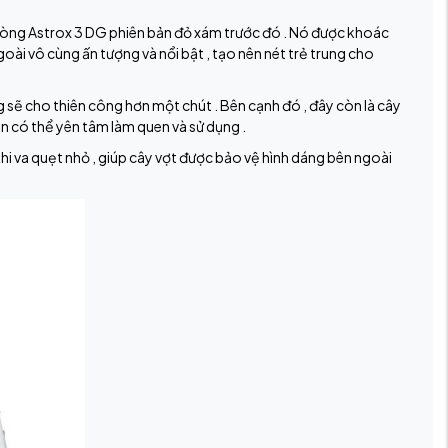
dòng Astrox 3 DG phiên bản đỏ xám trước đó . Nó được khoác
ài vô cùng ấn tượng và nổi bật , tạo nên nét trẻ trung cho
ng sẽ cho thiên công hơn một chút . Bên cạnh đó , đây còn là cây
àn có thể yên tâm làm quen và sử dụng .
i va quẹt nhỏ , giúp cây vợt được bảo vệ hình dáng bên ngoài