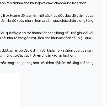
hite với nhựa cho khung vợt chắc chắn và linh hoạt hơn ,
ng Box Frame để tạo nên một cấu trúc độc đáo để giảm lực cản
đem lại độ xoáy nhanh hơn và cảm giác chắc chắn trong từng
ệu quả và giờ nó trở thành tính năng hàng đầu thế giới đối với
n cắt nhau ở các góc vợt , làm cho khu vực đánh cầu hiệu quả
được phân bố đều ở đỉnh vợt , khớp nối và điểm cuối của cán
 những cú đập cầu trở nên chuẩn xác , uy lực hơn .
mặt rộng hơn , phẳng hơn , cải thiện độ bám để tăng khả năng