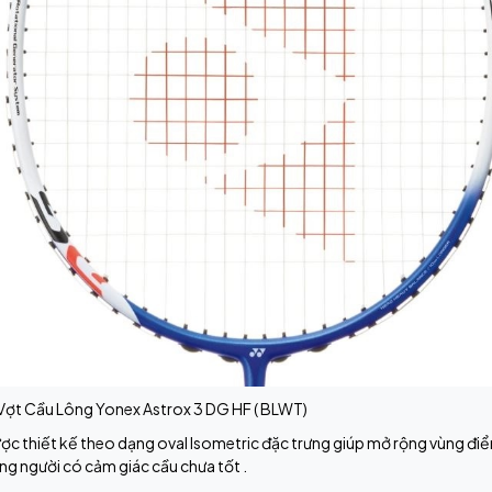
 Vợt Cầu Lông Yonex Astrox 3 DG HF ( BLWT)
ợc thiết kế theo dạng oval Isometric đặc trưng giúp mở rộng vùng điểm
ững người có cảm giác cầu chưa tốt .