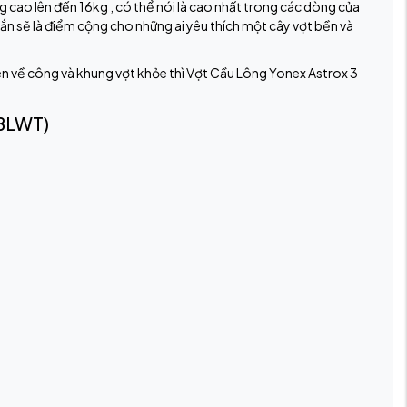
 cao lên đến 16kg , có thể nói là cao nhất trong các dòng của
ắn sẽ là điểm cộng cho những ai yêu thích một cây vợt bền và
hiên về công và khung vợt khỏe thì Vợt Cầu Lông Yonex Astrox 3
 BLWT)