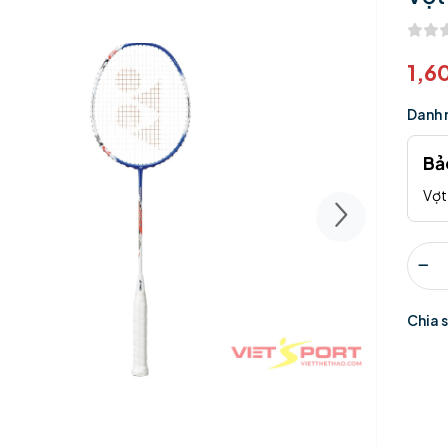
1,6
Danh 
Bả
Vợt
Chia 