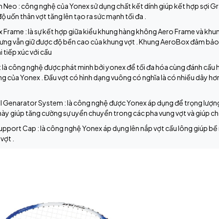
eo : công nghệ của Yonex sử dụng chất kết dính giúp kết hợp sợi Grap
độ uốn thân vợt tăng lên tạo ra sức mạnh tối đa .
 Frame : là sự kết hợp giữa kiểu khung hàng không Aero Frame và khu
hưng vẫn giữ được độ bền cao của khung vợt . Khung AeroBox đảm bảo 
i tiếp xúc với cầu
: là công nghệ được phát minh bởi yonex để tối đa hóa cùng đánh cầu hi
ng của Yonex . Đầu vợt có hình dạng vuông có nghĩa là có nhiều dây hơ
 Genarator System : là công nghệ được Yonex áp dụng để trọng lượng 
 này giúp tăng cường sự uyển chuyển trong các pha vung vợt và giúp cho
pport Cap : là công nghệ Yonex áp dụng lên nắp vợt cầu lông giúp bề 
vợt .