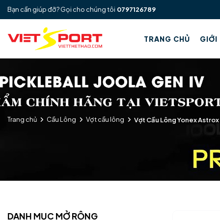
Bạn cần giúp đỡ? Gọi cho chúng tôi
0797126789
TRANG CHỦ
GIỚI
Trang chủ
Cầu Lông
Vợt cầu lông
Vợt Cầu Lông Yonex Astrox
DANH MỤC MỞ RỘNG