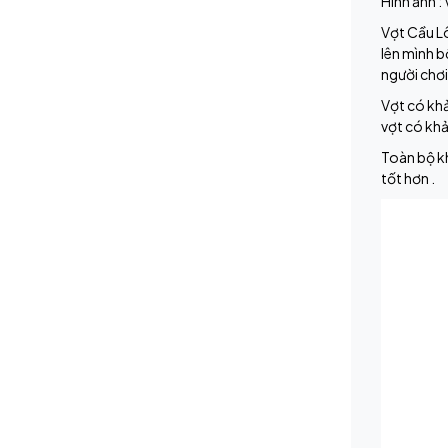
Hình ảnh :
Vợt Cầu L
lên mình b
người chơi
Vợt có khả
vợt có khả
Toàn bộ kh
tốt hơn .