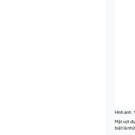
Hình ảnh :
Mặt vợt đư
biệt là nh