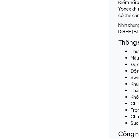
Điểm nổi b
Yonex khi 
có thể căn
Nhìn chung
DG HF ( BL
Thông 
Thư
Màu 
Độ 
Độ n
Swi
Khun
Thâ
Khớp
Chi
Trọn
Chu 
Sức 
Công n