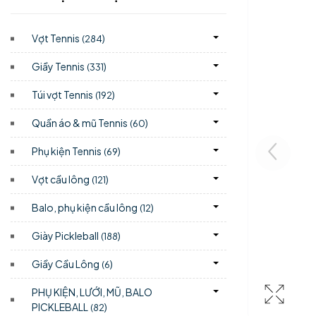
Vợt Tennis
)
(284
Giầy Tennis
)
(331
Túi vợt Tennis
)
(192
Quần áo & mũ Tennis
)
(60
Phụ kiện Tennis
)
(69
Vợt cầu lông
)
(121
Balo, phụ kiện cầu lông
)
(12
Giày Pickleball
)
(188
Giầy Cầu Lông
)
(6
PHỤ KIỆN, LƯỚI, MŨ, BALO
PICKLEBALL
)
(82