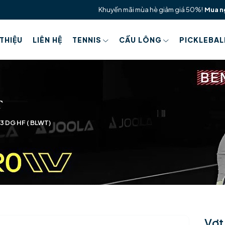
Khuyến mãi mùa hè giảm giá 50%!
Mua n
 THIỆU
LIÊN HỆ
TENNIS
CẦU LÔNG
PICKLEBAL
 3 DG HF ( BLWT)
Vợt