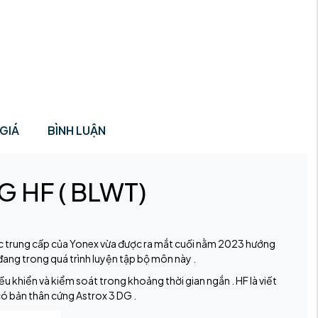
GIÁ
BÌNH LUẬN
G HF ( BLWT)
úc trung cấp của Yonex vừa được ra mắt cuối nằm 2023 hướng
đang trong quá trình luyện tập bộ môn này .
ều khiển và kiểm soát trong khoảng thời gian ngắn . HF là viết
có bản thân cứng Astrox 3 DG .