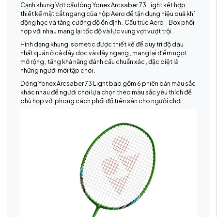
Cạnh khung Vợt cầu lông Yonex Arcsaber 73 Light kết hợp
thiết kế mặt cắt ngang của hộp Aero để tận dụng hiệu quả khí
động học và tăng cường độ ổn định . Cấu trúc Aero - Box phối
hợp với nhau mang lại tốc độ và lực vung vợt vượt trội .
Hình dạng khung Isometic được thiết kế để duy trì độ dàu
nhất quán ở cả dây dọc và dây ngang , mang lại điểm ngọt
mở rộng , tăng khả năng đánh cầu chuẩn xác , đặc biệt là
những người mới tập chơi .
Dòng Yonex Arcsaber 73 Light bao gồm 6 phiên bản màu sắc
khác nhau để người chơi lựa chọn theo màu sắc yêu thích để
phù hợp với phong cách phối đồ trên sân cho người chơi .