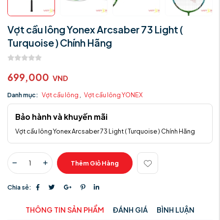
Vợt cầu lông Yonex Arcsaber 73 Light (
Turquoise ) Chính Hãng
699,000
VND
Danh mục:
Vợt cầu lông
,
Vợt cầu lông YONEX
Bảo hành và khuyến mãi
Vợt cầu lông Yonex Arcsaber 73 Light ( Turquoise ) Chính Hãng
Thêm Giỏ Hàng
Chia sẻ:
THÔNG TIN SẢN PHẨM
ĐÁNH GIÁ
BÌNH LUẬN