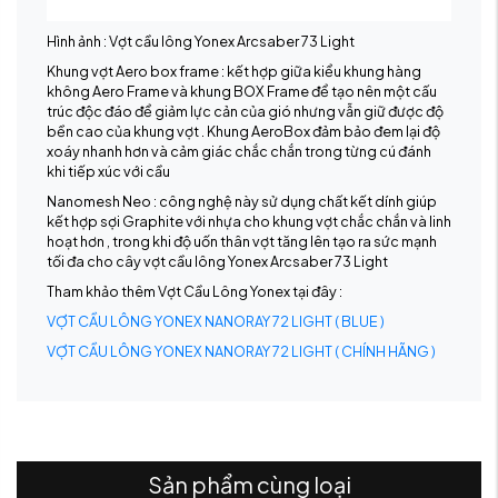
Hình ảnh : Vợt cầu lông Yonex Arcsaber 73 Light
Khung vợt Aero box frame : kết hợp giữa kiểu khung hàng
không Aero Frame và khung BOX Frame để tạo nên một cấu
trúc độc đáo để giảm lực cản của gió nhưng vẫn giữ được độ
bền cao của khung vợt . Khung AeroBox đảm bảo đem lại độ
xoáy nhanh hơn và cảm giác chắc chắn trong từng cú đánh
khi tiếp xúc với cầu
Nanomesh Neo : công nghệ này sử dụng chất kết dính giúp
kết hợp sợi Graphite với nhựa cho khung vợt chắc chắn và linh
hoạt hơn , trong khi độ uốn thân vợt tăng lên tạo ra sức mạnh
tối đa cho cây vợt cầu lông Yonex Arcsaber 73 Light
Tham khảo thêm Vợt Cầu Lông Yonex tại đây :
VỢT CẦU LÔNG YONEX NANORAY 72 LIGHT ( BLUE )
VỢT CẦU LÔNG YONEX NANORAY 72 LIGHT ( CHÍNH HÃNG )
Sản phẩm cùng loại