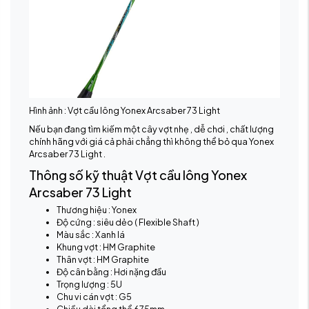
Hình ảnh : Vợt cầu lông Yonex Arcsaber 73 Light
Nếu bạn đang tìm kiếm một cây vợt nhẹ , dễ chơi , chất lượng
chính hãng với giá cả phải chẳng thì không thể bỏ qua Yonex
Arcsaber 73 Light .
Thông số kỹ thuật Vợt cầu lông Yonex
Arcsaber 73 Light
Thương hiệu : Yonex
Độ cứng : siêu dẻo ( Flexible Shaft )
Màu sắc : Xanh lá
Khung vợt : HM Graphite
Thân vợt : HM Graphite
Độ cân bằng : Hơi nặng đầu
Trọng lượng : 5U
Chu vi cán vợt : G5