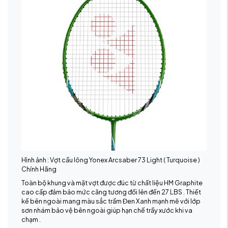
Hình ảnh : Vợt cầu lông Yonex Arcsaber 73 Light ( Turquoise )
Chính Hãng
Toàn bộ khung và mặt vợt được đúc từ chất liệu HM Graphite
cao cấp đảm bảo mức căng tương đối lên đến 27 LBS . Thiết
kế bên ngoài mang màu sắc trầm Đen Xanh mạnh mẽ với lớp
sơn nhám bảo vệ bên ngoài giúp hạn chế trầy xước khi va
chạm .