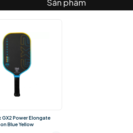
Sản phẩm
x GX2 Power Elongate
ion Blue Yellow