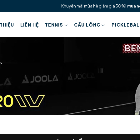
Khuyến mãi mùa hè giảm giá 50%!
Mua n
 THIỆU
LIÊN HỆ
TENNIS
CẦU LÔNG
PICKLEBAL