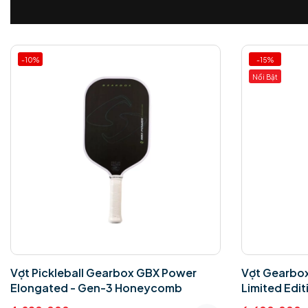
-10%
-15%
Nổi Bật
Vợt Pickleball Gearbox GBX Power
Vợt Gearbo
Elongated - Gen-3 Honeycomb
Limited Edit