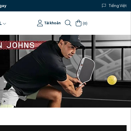
gay
Tiếng Việt
(
)
L
Tài khoản
0