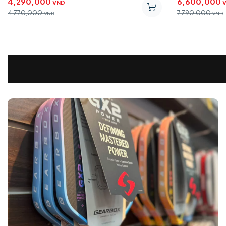
4,290,000
6,600,000
VND
4,770,000
7,790,000
VND
VND