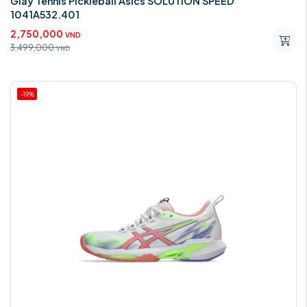
Giày Tennis Pickleball Asics SOLUTION SPEED
1041A532.401
2,750,000
VND
3,499,000
VND
-19%