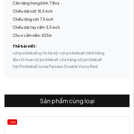
Cân nặng trung bình: 7,8oz
Chiều dài vợt: 16,5 inch
Chiều rộng vợt: 7,5 inch
Chiều dài tay cầm: 5,5 inch
Chu vi cầm nắm: 425in
Thẻ bài viết:
vợt pickleball uy tín hà nội
vợt pickleball chính hãng
địa chỉ mua vợt pickleball
cửa hàng vợt pickleball
Vợt Pickleball Joola Perseus Double Vision Red
Sản phẩm cùng loại
-28%