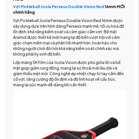
Vợt Pickleball Joola Perseus Double Vision Red
16mm MỚI
chính hãng
Vợt Pickleball Joola Perseus Double Vision Red 16mm được
xây dựng dựa trên hình dáng Perseus mạnh mẽ, tối ưu hóa độ
ổn định, khả năng kiểm soát và cảm giác cầm vợt. Bề mặt
Aramid được thiết kế mới mang lại độ bền vượt trội với cảm
giác chạm mềm mại và phản hồi nhanh hơn, hoàn hảo cho
những người chơi đòi hỏi khả năng kiểm soát chính xác mà
không phải hy sinh độ bền.
Lớp màng SK Film của Joola Vision được phủ giữa lõi và bề
mặt giúp giảm rung động, mang lại sự thoải mái lâu dài và
giảm thiểu mệt mỏi. Công nghệ ép nhiệt chạy từ tay cầm đến
cổ vợt, tăng cường độ ổn định và độ linh hoạt về cấu trúc,
mang lại sức mạnh dễ dàng khi cần thiết.