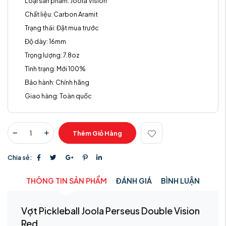
Loại sản phẩm:
Joola Vision
Chất liệu:
Carbon Aramit
Trạng thái:
Đặt mua trước
Độ dày:
16mm
Trọng lượng:
7.8oz
Tình trạng:
Mới 100%
Bảo hành:
Chính hãng
Giao hàng:
Toàn quốc
Thêm Giỏ Hàng
Chia sẻ:
THÔNG TIN SẢN PHẨM
ĐÁNH GIÁ
BÌNH LUẬN
Vợt Pickleball Joola Perseus Double Vision
Red