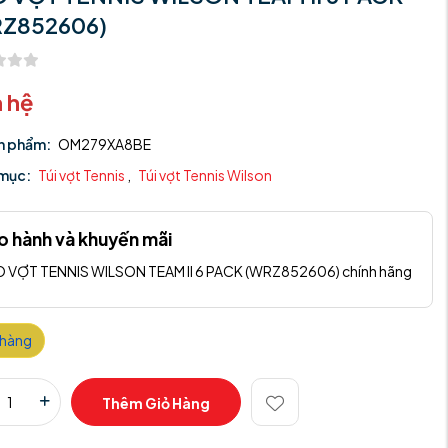
Z852606)
n hệ
n phẩm:
OM279XA8BE
mục:
Túi vợt Tennis
,
Túi vợt Tennis Wilson
o hành và khuyến mãi
 VỢT TENNIS WILSON TEAM II 6 PACK (WRZ852606) chính hãng
 hàng
Thêm Giỏ Hàng