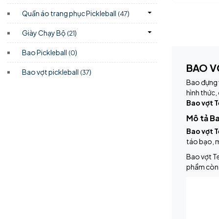
Quần áo trang phục Pickleball
)
(47
Giày Chạy Bộ
)
(21
Bao Pickleball
)
(0
BAO V
Bao vợt pickleball
)
(37
Bao đựng v
hình thức,
Bao vợt T
Mô tả B
Bao vợt T
táo bạo, 
Bao vợt Te
phẩm còn k