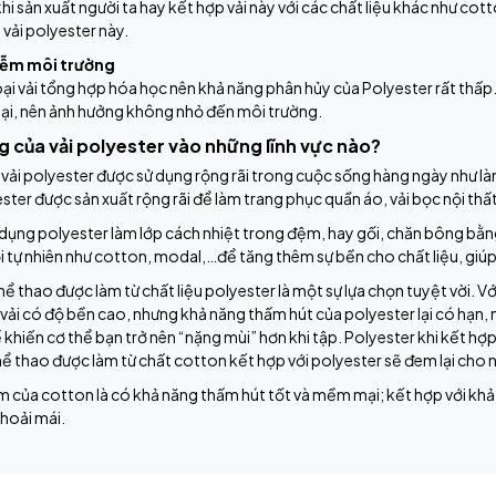
 khi sản xuất người ta hay kết hợp vải này với các chất liệu khác như c
à vải polyester này.
iễm môi trường
loại vải tổng hợp hóa học nên khả năng phân hủy của Polyester rất thấp. 
hại, nên ảnh hưởng không nhỏ đến môi trường.
 của vải polyester vào những lĩnh vực nào?
vải polyester được sử dụng rộng rãi trong cuộc sống hàng ngày như l
ster được sản xuất rộng rãi để làm trang phục quần áo, vải bọc nội th
dụng polyester làm lớp cách nhiệt trong đệm, hay gối, chăn bông bằng
ợi tự nhiên như cotton, modal,…để tăng thêm sự bền cho chất liệu, giúp
ể thao được làm từ chất liệu polyester là một sự lựa chọn tuyệt vời. Với
i vải có độ bền cao, nhưng khả năng thấm hút của polyester lại có hạn,
 khiến cơ thể bạn trở nên “nặng mùi” hơn khi tập. Polyester khi kết hợ
ể thao được làm từ chất cotton kết hợp với polyester sẽ đem lại cho 
m của cotton là có khả năng thấm hút tốt và mềm mại; kết hợp với kh
hoải mái.