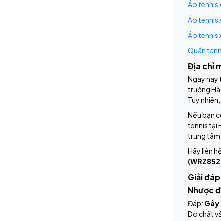
Áo tennis
Áo tennis 
Áo tennis
Quần tenn
Địa chỉ 
Ngày nay t
trường Hà
Tuy nhiên,
Nếu bạn cò
tennis tại
trung tâm 
Hãy liên h
(WRZ852
Giải đáp
Nhược đi
Đáp:
Gây 
Do chất vả