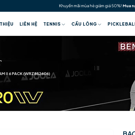
Khuyến mãi mùa hè giảm giá 50%!
Mua n
 THIỆU
LIÊN HỆ
TENNIS
CẦU LÔNG
PICKLEBAL
M II 6 PACK (WRZ852606)
BAO