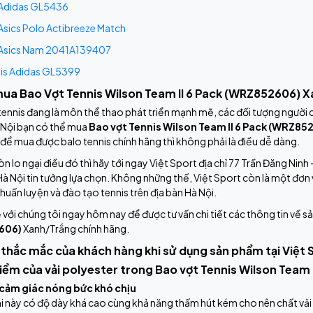
 Adidas GL5436
Asics Polo Actibreeze Match
 Asics Nam 2041A139407
is Adidas GL5399
mua Bao Vợt Tennis Wilson Team II 6 Pack (WRZ852606) X
ennis đang là môn thể thao phát triển mạnh mẽ, các đối tượng người ch
 Nội bạn có thể mua
Bao vợt Tennis Wilson Team II 6 Pack (WRZ85
 để mua được balo tennis chính hãng thì không phải là điều dễ dàng.
n lo ngại điều đó thì hãy tới ngay Việt Sport địa chỉ 77 Trần Đăng Ninh 
 Hà Nội tin tưởng lựa chọn. Không những thế, Việt Sport còn là một đơ
huấn luyện và đào tạo tennis trên địa bàn Hà Nội.
ệ với chúng tôi ngay hôm nay để được tư vấn chi tiết các thông tin về 
606)
Xanh/Trắng chính hãng.
 thắc mắc của khách hàng khi sử dụng sản phẩm tại Việt 
ểm của vải polyester trong Bao vợt Tennis Wilson Team I
cảm giác nóng bức khó chịu
i này có độ dày khá cao cùng khả năng thấm hút kém cho nên chất vả