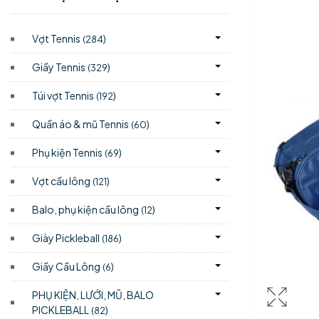
Vợt Tennis
)
(284
Giầy Tennis
)
(329
Túi vợt Tennis
)
(192
Quần áo & mũ Tennis
)
(60
Phụ kiện Tennis
)
(69
Vợt cầu lông
)
(121
Balo, phụ kiện cầu lông
)
(12
Giày Pickleball
)
(186
Giầy Cầu Lông
)
(6
PHỤ KIỆN, LƯỚI, MŨ, BALO
PICKLEBALL
)
(82