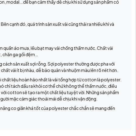
otton, modal...để bạn cảm thấy dễ chịu khi sử dụng sản phẩm có
Bên cạnh đó, quá trình sản xuất vải cũng thải ra nhiều khí và
àm quần áo mưa, lều bạt may vải chống thấm nước. Chất vải
ất, chăn ga gối đệm…
 cách sản xuất sợi rỗng. Sợi polyester thường được pha với
 chất vải ít bị nhàu, dễ bảo quản và nhuộm màu lên rõ nét hơn.
 chất liệu hoàn hảo nhất là vải tổng hợp từ cotton là polyester.
 nó chỉ tách dầu ra khỏi cơ thể chứ không thể thấm nước, điều
p với cotton sẽ tạo ra một chất liệu tuyệt vời. Những sản phẩm
người mặc cảm giác thoải mái dễ chịu khi vận động.
ả năng co giãn khá tốt của polyester chắc chắn sẽ mang đến