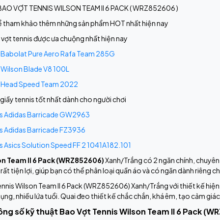
 BAO VỢT TENNIS WILSON TEAM II 6 PACK ( WRZ852606 )
ể tham khảo thêm những sản phẩm HOT nhất hiện nay
vợt tennis được ưa chuộng nhất hiện nay
s Babolat Pure Aero Rafa Team 285G
s Wilson Blade V8 100L
s Head Speed Team 2022
giầy tennis tốt nhất dành cho người chơi
is Adidas Barricade GW2963
is Adidas Barricade FZ3936
s Asics Solution Speed FF 2 1041A182.101
on Team II 6 Pack (WRZ852606)
Xanh/Trắng có 2 ngăn chính, chuyên
rất tiện lợi, giúp bạn có thể phân loại quần áo và có ngăn dành riêng c
nnis Wilson Team II 6 Pack (WRZ852606) Xanh/Trắng với thiết kế hiện đ
ụng, nhiều lứa tuổi. Quai đeo thiết kế chắc chắn, khá êm, tạo cảm giác
ông số kỹ thuật Bao Vợt Tennis Wilson Team II 6 Pack (