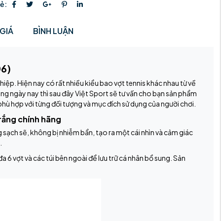
sẻ:
GIÁ
BÌNH LUẬN
6)
iệp. Hiện nay có rất nhiều kiểu bao vợt tennis khác nhau từ về
dạng ngày nay thì sau đây Việt Sport sẽ tư vấn cho bạn sản phẩm
hù hợp với từng đối tượng và mục đích sử dụng của người chơi.
rắng chính hãng
sạch sẽ, không bị nhiễm bẩn, tạo ra một cái nhìn và cảm giác
.
6 vợt và các túi bên ngoài để lưu trữ cá nhân bổ sung. Sản