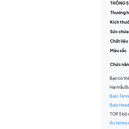
THÔNG S
Thương h
Kích thư
Sức chứa
Chất liệu
Màu sắc
Chức năn
Bạn có th
Hai mẫu Ba
Balo Tenn
Balo Head
TOP 5 bộ q
Áo tennis