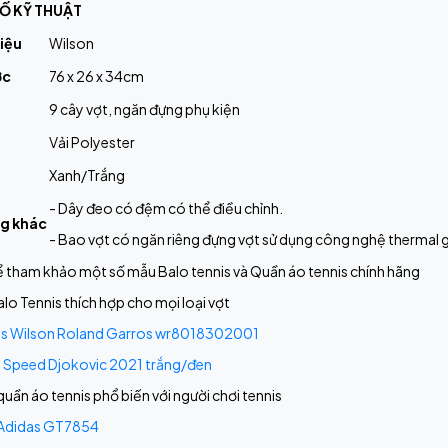
Ố KỸ THUẬT
iệu
Wilson
ớc
76 x 26 x 34cm
9 cây vợt, ngăn đựng phụ kiện
Vải Polyester
Xanh/Trắng
- Dây đeo có đệm có thể điều chỉnh.
g khác
- Bao vợt có ngăn riêng đựng vợt sử dụng công nghệ thermal 
ể tham khảo một số mẫu Balo tennis và Quần áo tennis chính hãng
lo Tennis thích hợp cho mọi loại vợt
is Wilson Roland Garros wr8018302001
 Speed Djokovic 2021 trắng/đen
uần áo tennis phổ biến với người chơi tennis
 Adidas GT7854