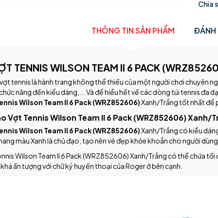
Chia 
THÔNG TIN SẢN PHẨM
ĐÁNH 
ỢT TENNIS WILSON TEAM II 6 PACK (WRZ85260
ợt tennis là hành trang không thể thiếu của một người chơi chuyên ngh
 chức năng đến kiểu dáng,... Và để hiểu hết về các dòng túi tennis đa 
ennis Wilson Team II 6 Pack (WRZ852606)
Xanh/Trắng tốt nhất để p
ao Vợt Tennis Wilson Team II 6 Pack (WRZ852606) Xanh/T
ennis Wilson Team II 6 Pack (WRZ852606)
Xanh/Trắng có kiểu dáng 
mang màu Xanh là chủ đạo, tạo nên vẻ đẹp khỏe khoắn cho người dùng
nnis Wilson Team II 6 Pack (WRZ852606) Xanh/Trắng có thể chứa tối đa 
há ấn tượng với chữ ký huyền thoại của Roger ở bên cạnh.