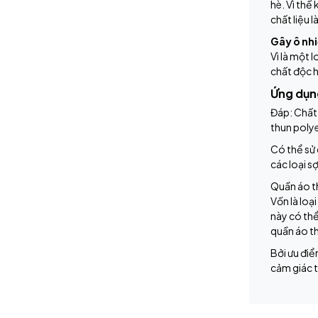
hè. Vì thế
chất liệu l
Gây ô nh
Vì là một 
chất độc 
Ứng dụng
Đáp: Chất 
thun polye
Có thể sử 
các loại s
Quần áo th
Vốn là loạ
này có thể
quần áo th
Bởi ưu điể
cảm giác t