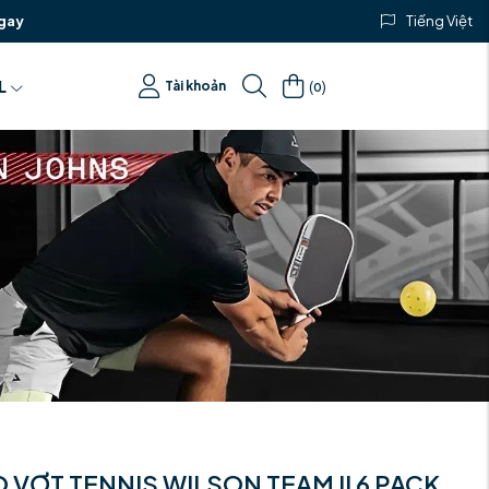
gay
Tiếng Việt
(
)
L
Tài khoản
0
 VỢT TENNIS WILSON TEAM II 6 PACK