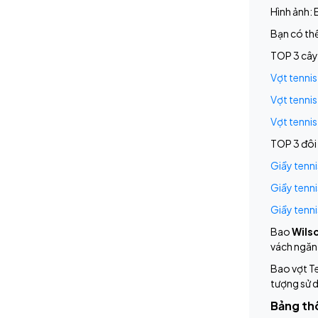
Hình ảnh:
Bạn có th
TOP 3 cây 
Vợt tenni
Vợt tenni
Vợt tenni
TOP 3 đôi 
Giầy tenn
Giầy tenn
Giầy tenni
Bao
Wils
vách ngăn 
Bao vợt Te
tượng sử d
Bảng th