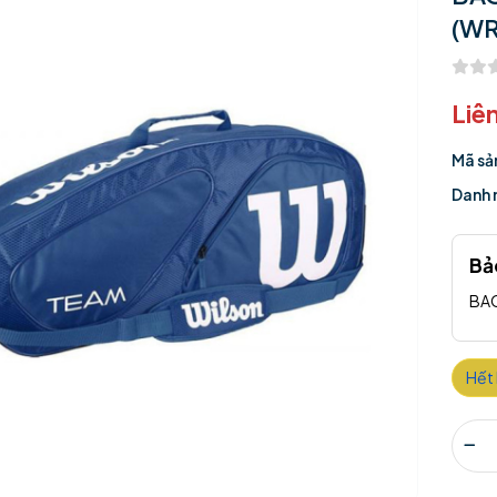
(WR
Liê
Mã sả
Danh 
Bả
BAO
Hết