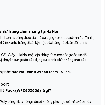
anh/Trắng chính hãng tại Hà Nội
ơi tennis cũng theo đó mà đa dạng hơn trước rất nhiều. Tại thị
2606)
Xanh/Trắng ở bất kỳ một cửa hàng nào bán đồ tennis.
- Cầu Giấy - Hà Nội một địa chỉ uy tín được đông đảo tín đồ
n vị chuyên cung cấp các dụng cụ tennis chính hãng cho các
sản phẩm
Bao vợt Tennis Wilson Team II 6 Pack
Sport
I 6 Pack (WRZ852606) là gì?
i Poly cũng rất là nóng nên sẽ không phù hợp để mặc vào mùa