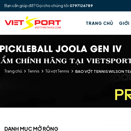
Bạn cần giúp đỡ? Gọi cho chúng tôi
0797126789
TRANG CHỦ
GIỚI
Trang chủ
Tennis
Túi vợt Tennis
BAO VỢT TENNIS WILSON TEA
DANH MỤC MỞ RỘNG