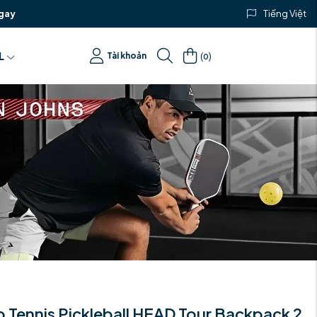
gay
Tiếng Việt
(
)
L
Tài khoản
0
o Tennis Pickleball HEAD Tour Backpack 2