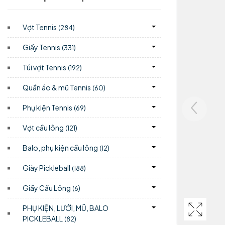
Vợt Tennis
)
(284
Giầy Tennis
)
(331
Túi vợt Tennis
)
(192
Quần áo & mũ Tennis
)
(60
Phụ kiện Tennis
)
(69
Vợt cầu lông
)
(121
Balo, phụ kiện cầu lông
)
(12
Giày Pickleball
)
(188
Giầy Cầu Lông
)
(6
PHỤ KIỆN, LƯỚI, MŨ, BALO
PICKLEBALL
)
(82