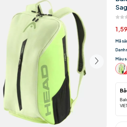
Sa
1,5
Mã sả
Danh 
Màu s
Bả
Bal
VI