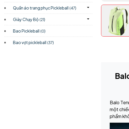
Quần áo trang phục Pickleball
)
(47
Giày Chạy Bộ
)
(21
Bao Pickleball
)
(0
Bao vợt pickleball
)
(37
Bal
Balo Tenn
một chiế
phẩm khô