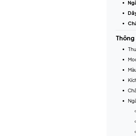
Ng
Dây
Chấ
Thông 
Thư
Mod
Màu
Kíc
Chấ
Ngă