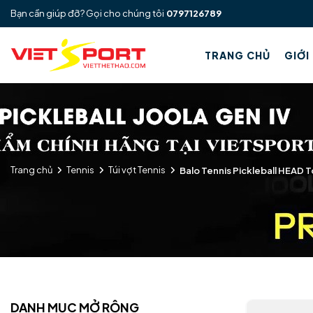
Bạn cần giúp đỡ? Gọi cho chúng tôi
0797126789
TRANG CHỦ
GIỚI
Trang chủ
Tennis
Túi vợt Tennis
Balo Tennis Pickleball HEAD 
DANH MỤC MỞ RỘNG