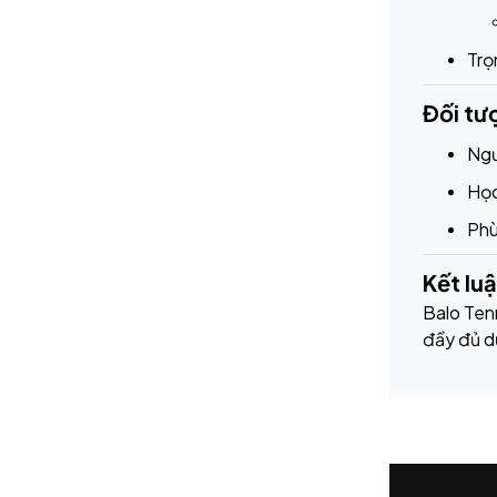
Trọ
Đối tư
Ngư
Học
Phù
Kết lu
Balo Tenn
đầy đủ d