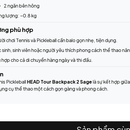
2 ngăn bên hông
ng lượng: ~0.8 kg
ợng phù hợp
ời chơi Tennis và Pickleball cần balo gọn nhẹ, tiện dụng.
 sinh, sinh viên hoặc người yêu thích phong cách thể thao nă
 hợp cho cả di chuyển hàng ngày và thi đấu.
ận
is Pickleball
HEAD Tour Backpack 2 Sage
là sự kết hợp giữ
ụng cụ thể thao một cách gọn gàng và phong cách.
Sản phẩm cùn