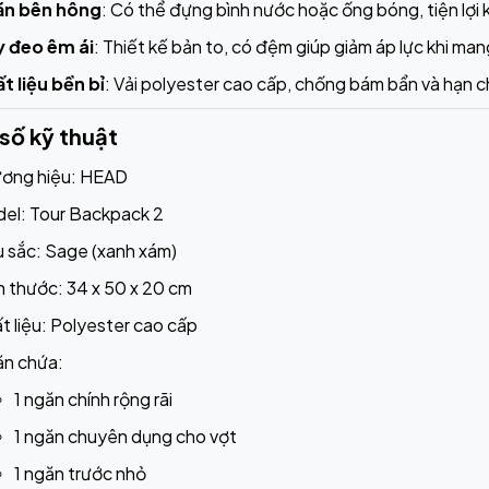
ăn bên hông
: Có thể đựng bình nước hoặc ống bóng, tiện lợi k
 đeo êm ái
: Thiết kế bản to, có đệm giúp giảm áp lực khi man
t liệu bền bỉ
: Vải polyester cao cấp, chống bám bẩn và hạn 
số kỹ thuật
ơng hiệu: HEAD
el: Tour Backpack 2
 sắc: Sage (xanh xám)
h thước: 34 x 50 x 20 cm
t liệu: Polyester cao cấp
n chứa:
1 ngăn chính rộng rãi
1 ngăn chuyên dụng cho vợt
1 ngăn trước nhỏ