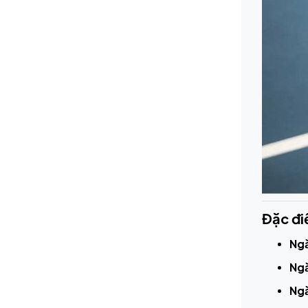
Đặc đi
Ngă
Ngă
Ngă