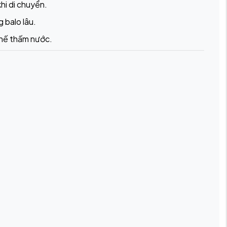
hi di chuyển.
g balo lâu.
chế thấm nước.