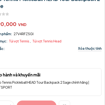
ge
90,000
VND
n phẩm:
27V4RFZ5GI
mục:
Túi vợt Tennis
,
Túi vợt Tennis Head
Xóa thuộc tính
ắc:
o hành và khuyến mãi
o Tennis Pickleball HEAD Tour Backpack 2 Sage chính hãng |
ETSPORT