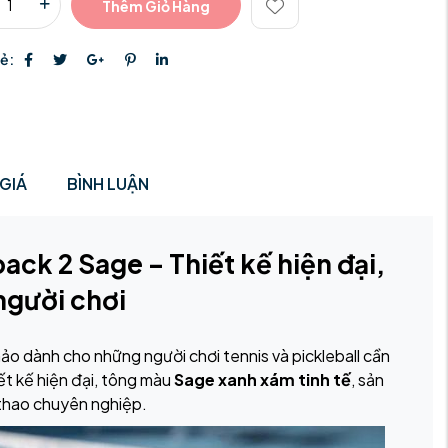
Thêm Giỏ Hàng
sẻ:
GIÁ
BÌNH LUẬN
ack 2 Sage – Thiết kế hiện đại,
 người chơi
hảo dành cho những người chơi tennis và pickleball cần
ết kế hiện đại, tông màu
Sage xanh xám tinh tế
, sản
 thao chuyên nghiệp.