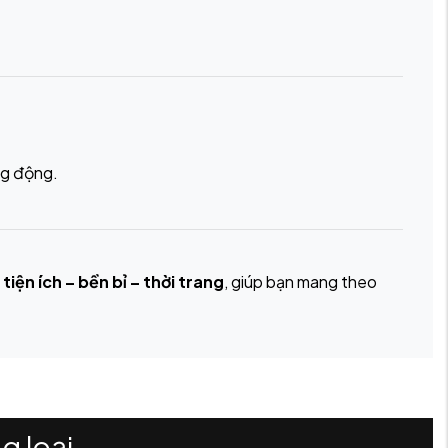
ng động.
a
tiện ích – bền bỉ – thời trang
, giúp bạn mang theo
g loại