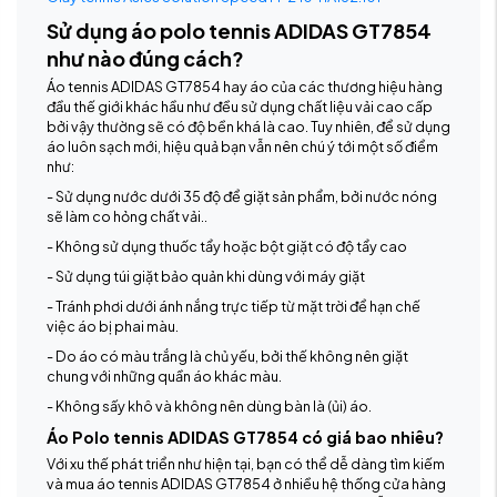
Sử dụng áo polo tennis ADIDAS GT7854
như nào đúng cách?
Áo tennis ADIDAS GT7854 hay áo của các thương hiệu hàng
đầu thế giới khác hầu như đều sử dụng chất liệu vải cao cấp
bởi vậy thường sẽ có độ bền khá là cao. Tuy nhiên, để sử dụng
áo luôn sạch mới, hiệu quả bạn vẫn nên chú ý tới một số điểm
như:
- Sử dụng nước dưới 35 độ để giặt sản phẩm, bởi nước nóng
sẽ làm co hỏng chất vải..
- Không sử dụng thuốc tẩy hoặc bột giặt có độ tẩy cao
- Sử dụng túi giặt bảo quản khi dùng với máy giặt
- Tránh phơi dưới ánh nắng trực tiếp từ mặt trời để hạn chế
việc áo bị phai màu.
- Do áo có màu trắng là chủ yếu, bởi thế không nên giặt
chung với những quần áo khác màu.
- Không sấy khô và không nên dùng bàn là (ủi) áo.
Áo Polo tennis ADIDAS GT7854 có giá bao nhiêu?
Với xu thế phát triển như hiện tại, bạn có thể dễ dàng tìm kiếm
và mua áo tennis ADIDAS GT7854 ở nhiều hệ thống cửa hàng