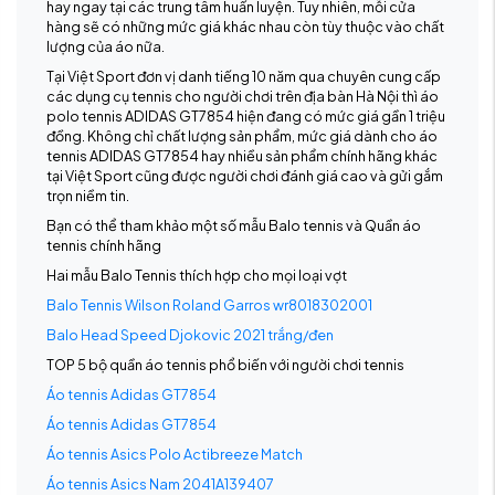
hay ngay tại các trung tâm huấn luyện. Tuy nhiên, mỗi cửa
hàng sẽ có những mức giá khác nhau còn tùy thuộc vào chất
lượng của áo nữa.
Tại Việt Sport đơn vị danh tiếng 10 năm qua chuyên cung cấp
các dụng cụ tennis cho người chơi trên địa bàn Hà Nội thì áo
polo tennis ADIDAS GT7854 hiện đang có mức giá gần 1 triệu
đồng. Không chỉ chất lượng sản phẩm, mức giá dành cho áo
tennis ADIDAS GT7854 hay nhiều sản phẩm chính hãng khác
tại Việt Sport cũng được người chơi đánh giá cao và gửi gắm
trọn niềm tin.
Bạn có thể tham khảo một số mẫu Balo tennis và Quần áo
tennis chính hãng
Hai mẫu Balo Tennis thích hợp cho mọi loại vợt
Balo Tennis Wilson Roland Garros wr8018302001
Balo Head Speed Djokovic 2021 trắng/đen
TOP 5 bộ quần áo tennis phổ biến với người chơi tennis
Áo tennis Adidas GT7854
Áo tennis Adidas GT7854
Áo tennis Asics Polo Actibreeze Match
Áo tennis Asics Nam 2041A139407