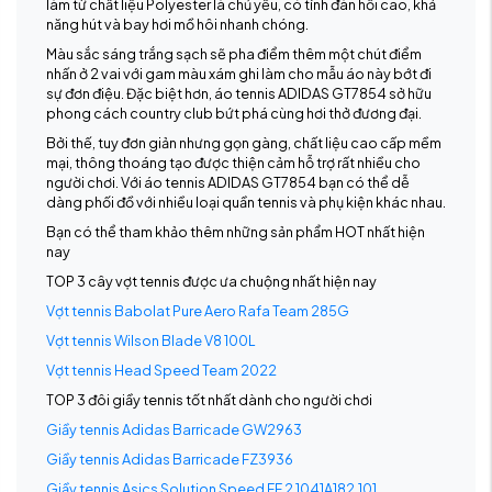
làm từ chất liệu Polyester là chủ yếu, có tính đàn hồi cao, khả
năng hút và bay hơi mồ hôi nhanh chóng.
Màu sắc sáng trắng sạch sẽ pha điểm thêm một chút điểm
nhấn ở 2 vai với gam màu xám ghi làm cho mẫu áo này bớt đi
sự đơn điệu. Đặc biệt hơn, áo tennis ADIDAS GT7854 sở hữu
phong cách country club bứt phá cùng hơi thở đương đại.
Bởi thế, tuy đơn giản nhưng gọn gàng, chất liệu cao cấp mềm
mại, thông thoáng tạo được thiện cảm hỗ trợ rất nhiều cho
người chơi. Với áo tennis ADIDAS GT7854 bạn có thể dễ
dàng phối đồ với nhiều loại quần tennis và phụ kiện khác nhau.
Bạn có thể tham khảo thêm những sản phẩm HOT nhất hiện
nay
TOP 3 cây vợt tennis được ưa chuộng nhất hiện nay
Vợt tennis Babolat Pure Aero Rafa Team 285G
Vợt tennis Wilson Blade V8 100L
Vợt tennis Head Speed Team 2022
TOP 3 đôi giầy tennis tốt nhất dành cho người chơi
Giầy tennis Adidas Barricade GW2963
Giầy tennis Adidas Barricade FZ3936
Giầy tennis Asics Solution Speed FF 2 1041A182.101