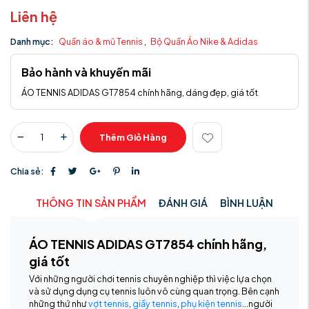
Liên hệ
Danh mục:
Quần áo & mũ Tennis
,
Bộ Quần Áo Nike & Adidas
Bảo hành và khuyến mãi
ÁO TENNIS ADIDAS GT7854 chính hãng, dáng đẹp, giá tốt
Thêm Giỏ Hàng
Chia sẻ:
THÔNG TIN SẢN PHẨM
ĐÁNH GIÁ
BÌNH LUẬN
ÁO TENNIS ADIDAS GT7854 chính hãng,
giá tốt
Với những người chơi tennis chuyên nghiệp thì việc lựa chọn
và sử dụng dụng cụ tennis luôn vô cùng quan trọng. Bên cạnh
những thứ như
vợt tennis
,
giầy tennis
,
phụ kiện tennis
…người