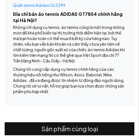
Quần tennis Adidas GL5399
Đỉa chỉ bán áo tennis ADIDAS GT7854 chính hãng
tại Hà Nội?
Không chỉ dụng cụ tennis, áo tennis cũng là một trong những
món đồ khá phổ biến tại thị trường thời điểm hiện tại, bởi thế
mà bạn hoàn toàn có thể mua ở bất kỳ cửa hàng nào. Tuy
nhiên, nếu bạn vẫn băn khoăn và cảm thấy chưa yên tâm về
chất lượng, nguồn gốc xuất xứ của chiếc áo tennis Adidas khi
tìm kiếm trên mạng thì có thể ghé qua Việt Sport địa chỉ 77
Trần Đăng Ninh - Cầu Giấy - Hà Nội.
Chúng tôi cung cấp dụng cụ tennis chính hãng của các
thương hiệu nổi tiếng như Wilson, Asics, Babolat, Nike,
Adidas…đã và đang được tín nhiệm từ đông đảo người dùng.
Chúng tôi sẽ tư vấn, hỗ trợ giúp bạn lựa chọn được những sản
phẩm phù hợp nhất.
Sản phẩm cùng loại