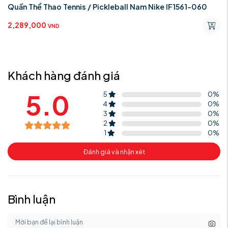
Quần Thể Thao Tennis / Pickleball Nam Nike IF1561-060
2,289,000
VND
Khách hàng đánh giá
5.0
5
0
%
4
0
%
3
0
%
2
0
%
1
0
%
Đánh giá và nhận xét
Bình luận