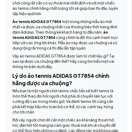
chơi cũng rất cần có sự thoải mái nhất định và với một chiếc
áo tennis chính hãng chất lượng tốt sẽ giúp bạn thi đấu, luyện
tập hiệu quả hơn.
Áo tennis ADIDAS GT7854
một trong những mẫu áo mới
nhất và được ưa chuộng nhất của thương hiệu thời trang đình
đám Adidas. Theo thông kê khách hàng từ đầu năm,
áo
tennis ADIDAS GT7854
cũng chính là đối thủ cạnh tranh trực
tiếp với các ông lớn khác. Mẫu áo này được ưa chuộng và sử
dụng rộng rãi trong cả thi đấu lẫn tập luyện.
Vậy áo tennis ADIDAS GT7854 được làm từ chất liệu gì? Tại
sao lại được ưa chuộng đến thế? Hãy cùng tìm hiểu một vài
thông tin bên dưới đây.
Lý do áo tennis ADIDAS GT7854 chính
hãng được ưa chuộng?
Nếu bạn là một người chơi tennis chắc hẳn sẽ biết tennis là
môn thể thao đòi hỏi người chơi phải di chuyển liên tục với
cường độ cao trong nhiều giờ. Và đánh tennis thì cũng cần
phải kết hợp hầu như toàn bộ cơ thể, từ vai, cánh tay, hông
cho tới chân.
Bởi vậy, người chơi rất cần một chiếc áo khả năng thoát mồ
hôi, đàn hồi tốt mang lại cảm giác thoải mái khi di chuyển để
có thể thực hiện những cú đánh, các động tác mà không gặp