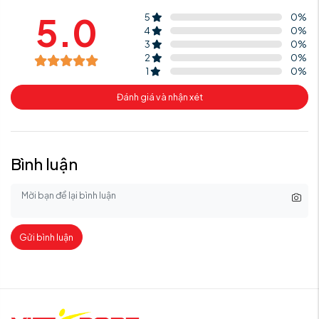
5.0
5
0
%
4
0
%
3
0
%
2
0
%
1
0
%
Đánh giá và nhận xét
Bình luận
Gửi bình luận