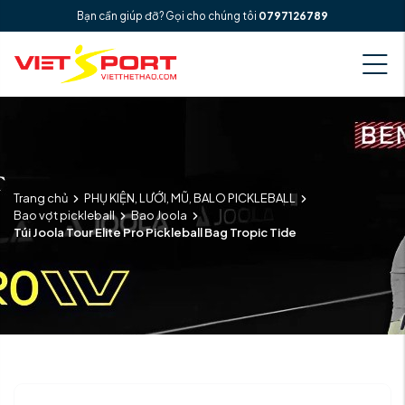
Bạn cần giúp đỡ? Gọi cho chúng tôi
0797126789
Trang chủ
PHỤ KIỆN, LƯỚI, MŨ, BALO PICKLEBALL
Bao vợt pickleball
Bao Joola
Túi Joola Tour Elite Pro Pickleball Bag Tropic Tide