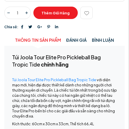
Thêm Giỏ Hàng
Chia sẻ:
THÔNG TIN SẢN PHẨM
ĐÁNH GIÁ
BÌNH LUẬN
Túi Joola Tour Elite Pro Pickleball Bag
Tropic Tide
chính hãng
Túi Joola Tour Elite Pro Pickleball Bag Tropic Tide
với diện
mạo mới, hiện đại được thiết kế dành cho những người chơi
thường xuyên di chuyển. Là chiếc túi lớn nhất trong bộ sưu tập
của chúng tôi, chiếc túi này có hai ngăn giữ nhiệt có thể lau
chùi, chứa tối đa bốn cây vợt, ngăn chính rộng rãi với túi đựng
giày, các ngăn đựng đồ thông minh và thiết kế dạng ba lô.
Tour Elite Pro bền bỉ cho các giải đấu và sẵn sàng cho những
chuyến đi xa.
Kích thước: 60cm x 30cm x 33cm, Thể tích 66,4L