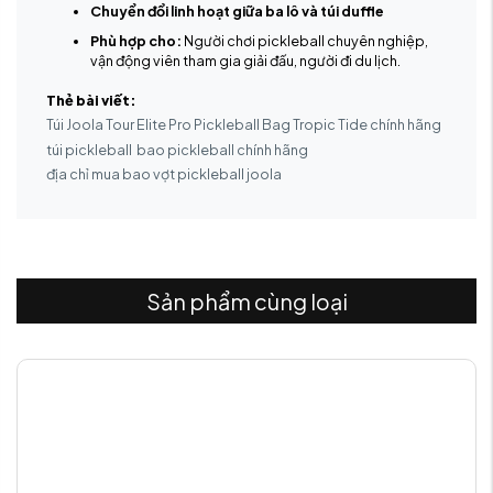
Chuyển đổi linh hoạt giữa ba lô và túi duffle
Phù hợp cho:
Người chơi pickleball chuyên nghiệp,
vận động viên tham gia giải đấu, người đi du lịch.
Thẻ bài viết:
Túi Joola Tour Elite Pro Pickleball Bag Tropic Tide chính hãng
túi pickleball
bao pickleball chính hãng
địa chỉ mua bao vợt pickleball joola
Sản phẩm cùng loại