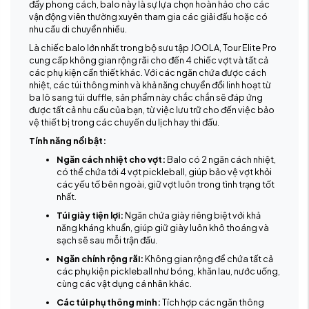
đầy phong cách, balo này là sự lựa chọn hoàn hảo cho các
vận động viên thường xuyên tham gia các giải đấu hoặc có
nhu cầu di chuyển nhiều.
Là chiếc balo lớn nhất trong bộ sưu tập JOOLA, Tour Elite Pro
cung cấp không gian rộng rãi cho đến 4 chiếc vợt và tất cả
các phụ kiện cần thiết khác. Với các ngăn chứa được cách
nhiệt, các túi thông minh và khả năng chuyển đổi linh hoạt từ
ba lô sang túi duffle, sản phẩm này chắc chắn sẽ đáp ứng
được tất cả nhu cầu của bạn, từ việc lưu trữ cho đến việc bảo
vệ thiết bị trong các chuyến du lịch hay thi đấu.
Tính năng nổi bật:
Ngăn cách nhiệt cho vợt:
Balo có 2 ngăn cách nhiệt,
có thể chứa tới 4 vợt pickleball, giúp bảo vệ vợt khỏi
các yếu tố bên ngoài, giữ vợt luôn trong tình trạng tốt
nhất.
Túi giày tiện lợi:
Ngăn chứa giày riêng biệt với khả
năng kháng khuẩn, giúp giữ giày luôn khô thoáng và
sạch sẽ sau mỗi trận đấu.
Ngăn chính rộng rãi:
Không gian rộng để chứa tất cả
các phụ kiện pickleball như bóng, khăn lau, nước uống,
cùng các vật dụng cá nhân khác.
Các túi phụ thông minh:
Tích hợp các ngăn thông