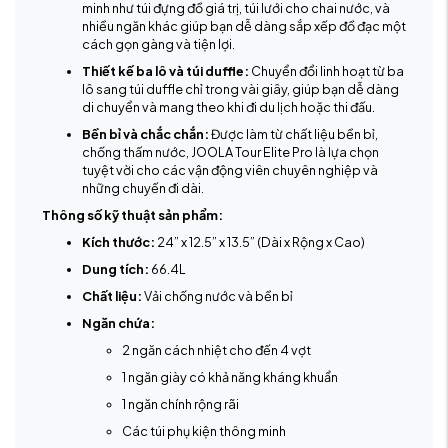
minh như túi đựng đồ giá trị, túi lưới cho chai nước, và
nhiều ngăn khác giúp bạn dễ dàng sắp xếp đồ đạc một
cách gọn gàng và tiện lợi.
Thiết kế ba lô và túi duffle:
Chuyển đổi linh hoạt từ ba
lô sang túi duffle chỉ trong vài giây, giúp bạn dễ dàng
di chuyển và mang theo khi đi du lịch hoặc thi đấu.
Bền bỉ và chắc chắn:
Được làm từ chất liệu bền bỉ,
chống thấm nước, JOOLA Tour Elite Pro là lựa chọn
tuyệt vời cho các vận động viên chuyên nghiệp và
những chuyến đi dài.
Thông số kỹ thuật sản phẩm:
Kích thước:
24” x 12.5” x 13.5” (Dài x Rộng x Cao)
Dung tích:
66.4L
Chất liệu:
Vải chống nước và bền bỉ
Ngăn chứa:
2 ngăn cách nhiệt cho đến 4 vợt
1 ngăn giày có khả năng kháng khuẩn
1 ngăn chính rộng rãi
Các túi phụ kiện thông minh