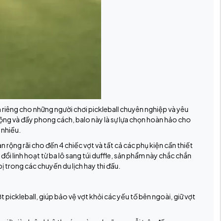
 riêng cho những người chơi pickleball chuyên nghiệp và yêu
 động và đầy phong cách, balo này là sự lựa chọn hoàn hảo cho
 nhiều.
 rộng rãi cho đến 4 chiếc vợt và tất cả các phụ kiện cần thiết
ổi linh hoạt từ ba lô sang túi duffle, sản phẩm này chắc chắn
bị trong các chuyến du lịch hay thi đấu.
t pickleball, giúp bảo vệ vợt khỏi các yếu tố bên ngoài, giữ vợt