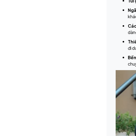
Túi 
Ngă
khá
Các
dàng
Thiế
đi d
Bền
chuy