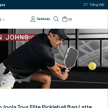
gay
Tiếng Việt
(
)
L
Tài khoản
0
 Joola Tour Elite Pickleball Bag Latte