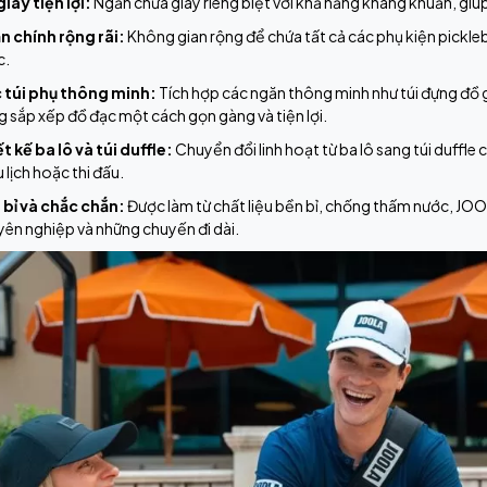
giày tiện lợi:
Ngăn chứa giày riêng biệt với khả năng kháng khuẩn, giúp
n chính rộng rãi:
Không gian rộng để chứa tất cả các phụ kiện pickleb
c.
 túi phụ thông minh:
Tích hợp các ngăn thông minh như túi đựng đồ giá
 sắp xếp đồ đạc một cách gọn gàng và tiện lợi.
t kế ba lô và túi duffle:
Chuyển đổi linh hoạt từ ba lô sang túi duffle 
u lịch hoặc thi đấu.
 bỉ và chắc chắn:
Được làm từ chất liệu bền bỉ, chống thấm nước, JOOL
ên nghiệp và những chuyến đi dài.