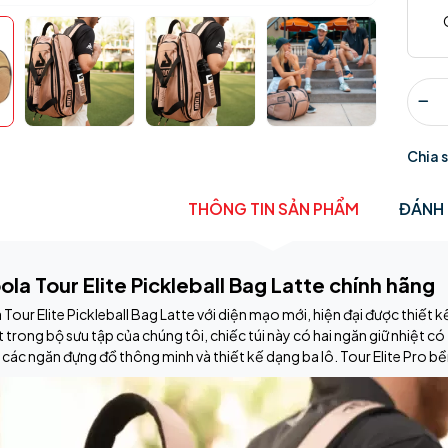
Chia 
THÔNG TIN SẢN PHẨM
ĐÁNH 
ola Tour Elite Pickleball Bag Latte chính hãng
 Tour Elite Pickleball Bag Latte với diện mạo mới, hiện đại được thiết
t trong bộ sưu tập của chúng tôi, chiếc túi này có hai ngăn giữ nhiệt có 
 các ngăn đựng đồ thông minh và thiết kế dạng ba lô. Tour Elite Pro bề