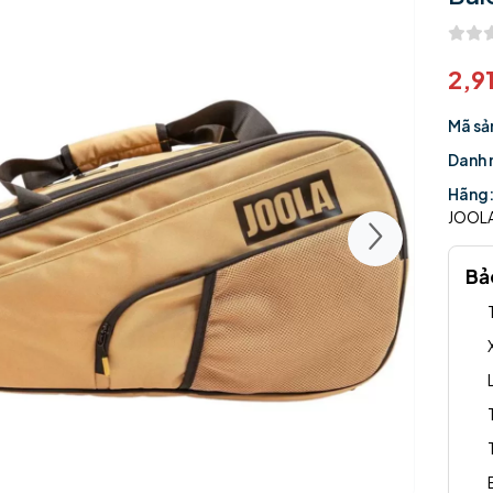
2,9
Mã sả
Danh 
Hãng
JOOL
Bả