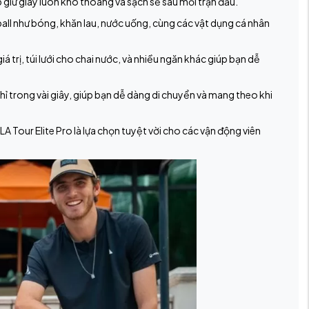
 giữ giày luôn khô thoáng và sạch sẽ sau mỗi trận đấu.
all như bóng, khăn lau, nước uống, cùng các vật dụng cá nhân
 trị, túi lưới cho chai nước, và nhiều ngăn khác giúp bạn dễ
chỉ trong vài giây, giúp bạn dễ dàng di chuyển và mang theo khi
A Tour Elite Pro là lựa chọn tuyệt vời cho các vận động viên