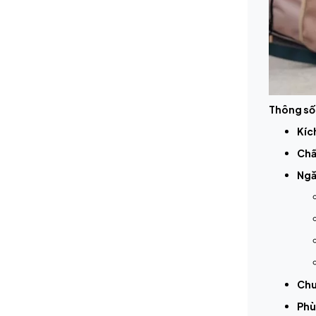
Thông số
Kíc
Chấ
Ngă
Chuy
Phù