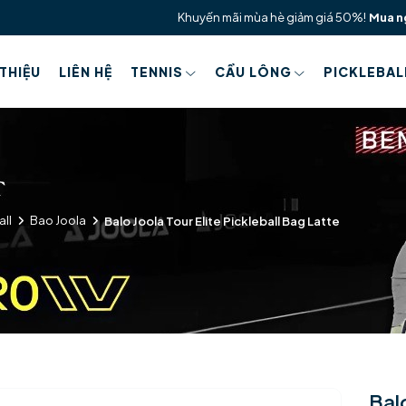
Khuyến mãi mùa hè giảm giá 50%!
Mua n
 THIỆU
LIÊN HỆ
TENNIS
CẦU LÔNG
PICKLEBAL
all
Bao Joola
Balo Joola Tour Elite Pickleball Bag Latte
Balo