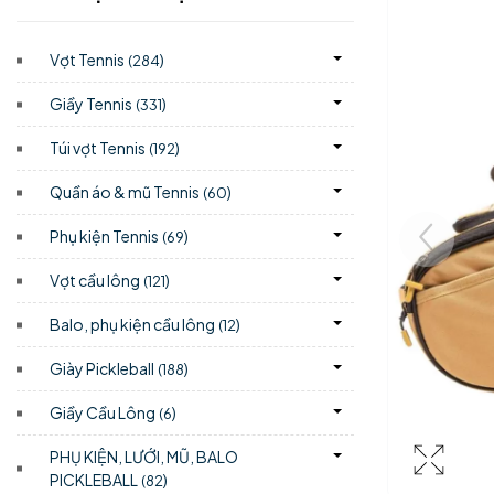
Vợt Tennis
)
(284
Giầy Tennis
)
(331
Túi vợt Tennis
)
(192
Quần áo & mũ Tennis
)
(60
Phụ kiện Tennis
)
(69
Vợt cầu lông
)
(121
Balo, phụ kiện cầu lông
)
(12
Giày Pickleball
)
(188
Giầy Cầu Lông
)
(6
PHỤ KIỆN, LƯỚI, MŨ, BALO
PICKLEBALL
)
(82