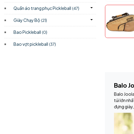
Quần áo trang phục Pickleball
)
(47
Giày Chạy Bộ
)
(21
Bao Pickleball
)
(0
Bao vợt pickleball
)
(37
Balo Jo
Balo Joola
túi lớn nhấ
đựng giày,