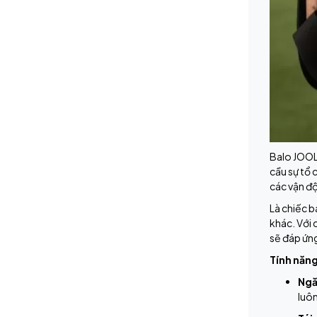
Balo JOOLA
cầu sự tổ 
các vận độ
Là chiếc b
khác. Với 
sẽ đáp ứng
Tính năng
Ngă
luôn