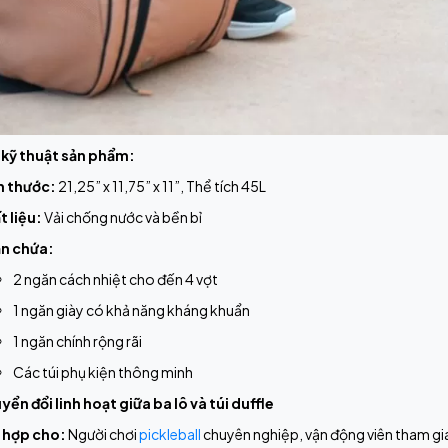
 kỹ thuật sản phẩm:
h thước:
21,25” x 11,75” x 11”, Thể tích 45L
t liệu:
Vải chống nước và bền bỉ
n chứa:
2 ngăn cách nhiệt cho đến 4 vợt
1 ngăn giày có khả năng kháng khuẩn
1 ngăn chính rộng rãi
Các túi phụ kiện thông minh
ển đổi linh hoạt giữa ba lô và túi duffle
 hợp cho:
Người chơi
pickleball
chuyên nghiệp, vận động viên tham gia g