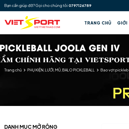
Bạn cần giúp đỡ? Gọi cho chúng tôi
0797126789
TRANG CHỦ
GIỚI
Trang chủ
PHỤ KIỆN, LƯỚI, MŨ, BALO PICKLEBALL
Bao vợt pickleb
DANH MỤC MỞ RỘNG