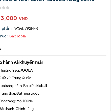
13,000
VND
n phẩm:
WGBJV92HFR
mục:
Bao Joola
:
A
o hành và khuyến mãi
Thương hiệu:
JOOLA
Xuất xứ:
Trung Quốc
Loại sản phẩm:
Balo Pickleball
Trạng thái:
Đặt mua trước
Tình trạng:
Mới 100%
Bảo hành:
Chính hãng