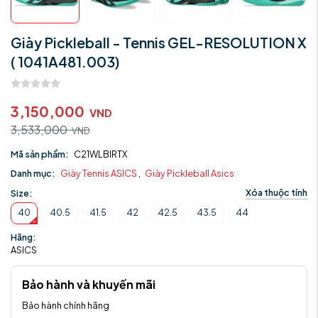
Giày Pickleball - Tennis GEL-RESOLUTION X
( 1041A481.003)
3,150,000
VND
3,533,000
VND
Mã sản phẩm:
C21WLBIRTX
Danh mục:
Giày Tennis ASICS
,
Giày Pickleball Asics
Xóa thuộc tính
Size:
40
40.5
41.5
42
42.5
43.5
44
Hãng:
ASICS
Bảo hành và khuyến mãi
Bảo hành chính hãng