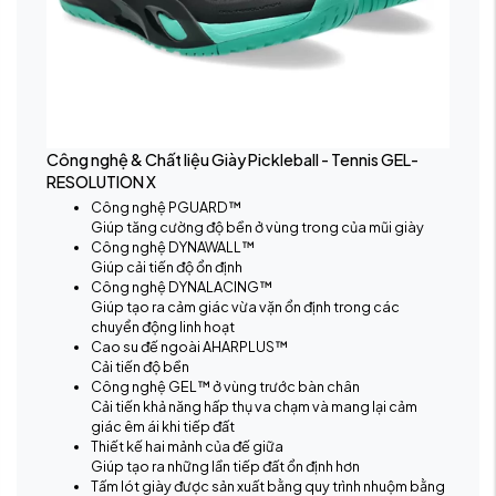
Công nghệ & Chất liệu Giày Pickleball - Tennis GEL-
RESOLUTION X
Công nghệ PGUARD™
Giúp tăng cường độ bền ở vùng trong của mũi giày
Công nghệ DYNAWALL™
Giúp cải tiến độ ổn định
Công nghệ DYNALACING™
Giúp tạo ra cảm giác vừa vặn ổn định trong các
chuyển động linh hoạt
Cao su đế ngoài AHARPLUS™
Cải tiến độ bền
Công nghệ GEL™ ở vùng trước bàn chân
Cải tiến khả năng hấp thụ va chạm và mang lại cảm
giác êm ái khi tiếp đất
Thiết kế hai mảnh của đế giữa
Giúp tạo ra những lần tiếp đất ổn định hơn
Tấm lót giày được sản xuất bằng quy trình nhuộm bằng