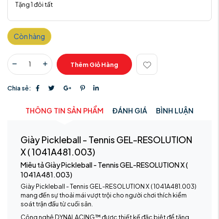
Tặng 1 đôi tất
Còn hàng
Thêm Giỏ Hàng
Chia sẻ:
THÔNG TIN SẢN PHẨM
ĐÁNH GIÁ
BÌNH LUẬN
Giày Pickleball - Tennis GEL-RESOLUTION
X ( 1041A481.003)
Miêu tả Giày Pickleball - Tennis GEL-RESOLUTION X (
1041A481.003)
Giày Pickleball - Tennis GEL-RESOLUTION X ( 1041A481.003)
mang đến sự thoải mái vượt trội cho người chơi thích kiểm
soát trận đấu từ cuối sân.
Công nghệ DYNALACING™ được thiết kế đặc biệt để tăng