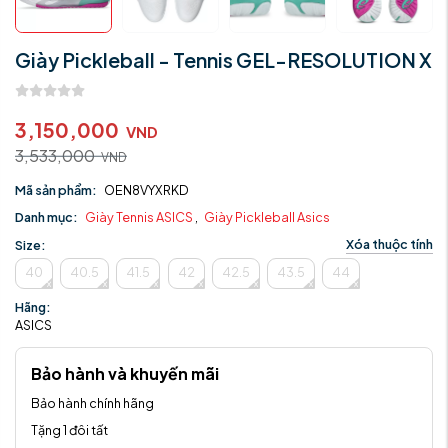
Giày Pickleball - Tennis GEL-RESOLUTION X
3,150,000
VND
3,533,000
VND
Mã sản phẩm:
OEN8VYXRKD
Danh mục:
Giày Tennis ASICS
,
Giày Pickleball Asics
Xóa thuộc tính
Size:
40
40.5
41.5
42
42.5
43.5
44
Hãng:
ASICS
Bảo hành và khuyến mãi
Bảo hành chính hãng
Tặng 1 đôi tất