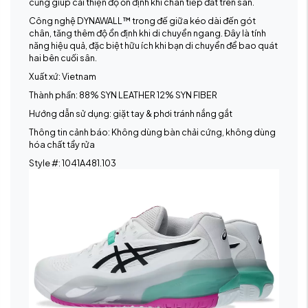
cũng giúp cải thiện độ ổn định khi chân tiếp đất trên sân.
Công nghệ DYNAWALL™ trong đế giữa kéo dài đến gót
chân, tăng thêm độ ổn định khi di chuyển ngang. Đây là tính
năng hiệu quả, đặc biệt hữu ích khi bạn di chuyển để bao quát
hai bên cuối sân.
Xuất xứ: Vietnam
Thành phần: 88% SYN LEATHER 12% SYN FIBER
Hướng dẫn sử dụng: giặt tay & phơi tránh nắng gắt
Thông tin cảnh báo: Không dùng bàn chải cứng, không dùng
hóa chất tẩy rửa
Style #:
1041A481.103