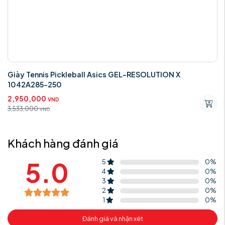
Giày Tennis Pickleball Asics GEL-RESOLUTION X
1042A285-250
2,950,000
VND
3,533,000
VND
Khách hàng đánh giá
5.0
5
0
%
4
0
%
3
0
%
2
0
%
1
0
%
Đánh giá và nhận xét