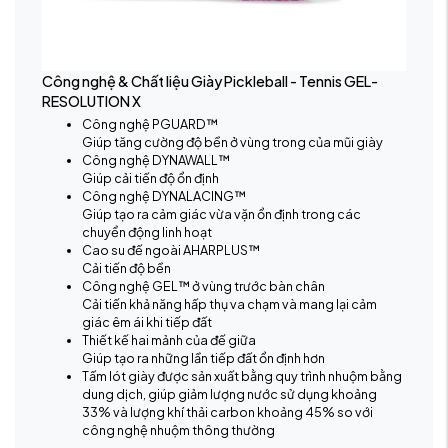
Công nghệ & Chất liệu Giày Pickleball - Tennis GEL-
RESOLUTION X
Công nghệ PGUARD™
Giúp tăng cường độ bền ở vùng trong của mũi giày
Công nghệ DYNAWALL™
Giúp cải tiến độ ổn định
Công nghệ DYNALACING™
Giúp tạo ra cảm giác vừa vặn ổn định trong các
chuyển động linh hoạt
Cao su đế ngoài AHARPLUS™
Cải tiến độ bền
Công nghệ GEL™ ở vùng trước bàn chân
Cải tiến khả năng hấp thụ va chạm và mang lại cảm
giác êm ái khi tiếp đất
Thiết kế hai mảnh của đế giữa
Giúp tạo ra những lần tiếp đất ổn định hơn
Tấm lót giày được sản xuất bằng quy trình nhuộm bằng
dung dịch, giúp giảm lượng nước sử dụng khoảng
33% và lượng khí thải carbon khoảng 45% so với
công nghệ nhuộm thông thường