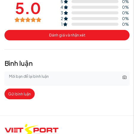
5.0
5
0
%
4
0
%
3
0
%
2
0
%
1
0
%
Đánh giá và nhận xét
Bình luận
Gửi bình luận