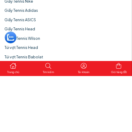
Giầy Tennis Nike
Giầy Tennis Adidas
Giầy Tennis ASICS
Giầy Tennis Head
Túi vợt Tennis Wilson
Túi vợt Tennis Head
Túi vợt Tennis Babolat
Vợt cầu lông & phụ kiện
0
Trang chủ
Tìm kiếm
Tài khoản
Giỏ hàng (
)
© 2022 Bản quyền thuộc VIETTHETHAO.COM - Nhà cung cấp thiết bị
thể thao chính hãng tại Việt Nam.
® All rights reserved - Vui lòng không sao chép nội dung khi không
được sự đồng ý của chúng tôi.
✓ Để tránh mua phải sản phẩm kém chất lượng. Cách tốt nhất để đảm
bảo để mua đúng sản phẩm thiết bị thể thao chính hãng tại Việt Nam là
mua từ đơn vị uy tín | Vietthethao.com