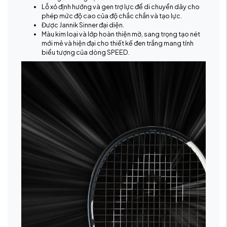
Lỗ xỏ định hướng và gen trợ lực để di chuyển dây cho
phép mức độ cao của độ chắc chắn và tạo lực.
Được Jannik Sinner đại diện.
Màu kim loại và lớp hoàn thiện mờ, sang trọng tạo nét
mới mẻ và hiện đại cho thiết kế đen trắng mang tính
biểu tượng của dòng SPEED.