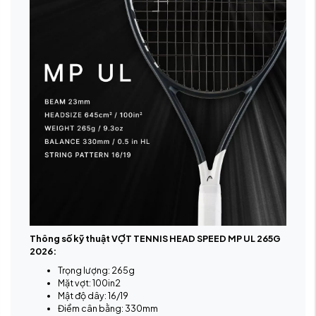
Thông số kỹ thuật VỢT TENNIS HEAD SPEED MP UL 265G
2026:
Trọng lượng: 265g
Mặt vợt: 100in2
Mật độ dây: 16/19
Điểm cân bằng: 330mm