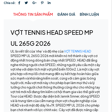
Chia sẻ:
THÔNG TIN SẢN PHẨM
ĐÁNH GIÁ
BÌNH LUẬN
VỢT TENNIS HEAD SPEED MP
UL 265G 2026
UL là viết tắt của ‘nhẹ’ và độ nhẹ của
VỢT TENNIS HEAD
SPEED MP UL 265G 2026 mới khiến nó trở thành cây vợt cơ
động nhất trong dòng bán chạy nhất SPEED. HEAD đã lắng
nghe những người chơi SPEED, những người yêu cầu một cây
vợt nhẹ với diện tích mặt vợt phổ biến 100in2. Là một cây vợt
phù hợp với mọi lối chơi mang đến sự kết hợp hoàn hảo giữa
sức mạnh và khả năng kiểm soát, cùng với cảm giác bóng
tuyệt vời, mẫu vợt mới này cho phép bạn làm mọi thứ và lý
tưởng cho người chơi thông thường cũng như cho những tay
vợt trẻ mới nổi đang tìm kiếm cơ hội tham gia vào thế giới vợt
Tour của HEAD. Được đại diện bởi Jannik Sinner, dòng SPEED
và là trung tâm của cẩm nang chọn vợt chuyên nghiệp của
HEAD và với mật độ dây 16x19, SPEED MP UL 2026 cho phép
bạn chơi nhanh với lực chính xác. Cây vợt đã được nâng cấp