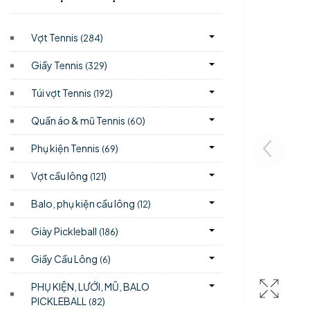
Vợt Tennis
)
(284
Giầy Tennis
)
(329
Túi vợt Tennis
)
(192
Quần áo & mũ Tennis
)
(60
Phụ kiện Tennis
)
(69
Vợt cầu lông
)
(121
Balo, phụ kiện cầu lông
)
(12
Giày Pickleball
)
(186
Giầy Cầu Lông
)
(6
PHỤ KIỆN, LƯỚI, MŨ, BALO
PICKLEBALL
)
(82