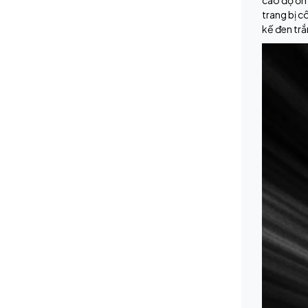
cao độ ổn
trang bị c
kế đen tr