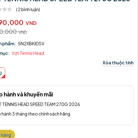
(
2
bình luận)
90,000
VND
90,000
VND
n phẩm:
5N2XBKIDSV
mục:
Vợt Tennis Head
Xóa thuộc tính
g
o hành và khuyến mãi
 TENNIS HEAD SPEED TEAM 270G 2026
 hành 3 tháng theo chính sách hãng
 hàng