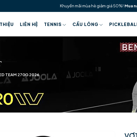
Khuyến mãi mùa hè giảm giá 50%!
Mua n
 THIỆU
LIÊN HỆ
TENNIS
CẦU LÔNG
PICKLEBAL
ED TEAM 270G 2026
VỢT