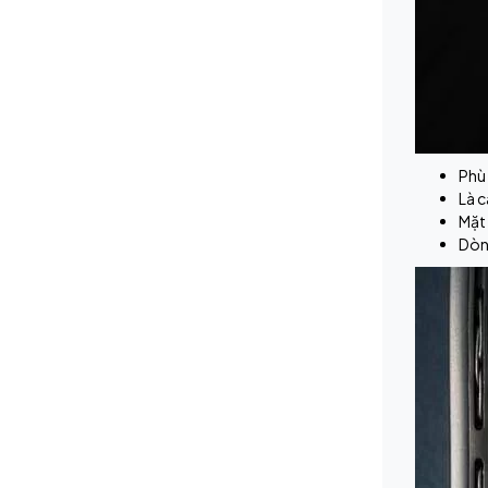
Phù 
Là c
Mặt 
Dòn