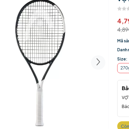
4,7
4,8
Mã sả
Danh 
Size:
270
Bả
VỢT
Bảo
Còn