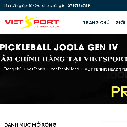
Bạn cần giúp đỡ? Gọi cho chúng tôi
0797126789
TRANG CHỦ
GIỚI
Trang chủ
Vợt Tennis
Vợt Tennis Head
VỢT TENNIS HEAD SPE
DANH MỤC MỞ RỘNG