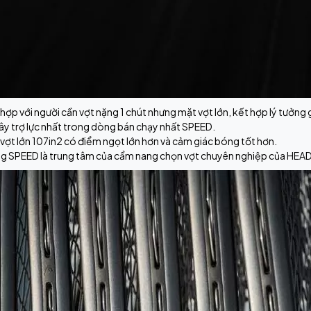
hợp với người cần vợt nặng 1 chút nhưng mặt vợt lớn, kết hợp lý tưởng g
ây trợ lực nhất trong dòng bán chạy nhất SPEED.
vợt lớn 107in2 có điểm ngọt lớn hơn và cảm giác bóng tốt hơn.
g SPEED là trung tâm của cẩm nang chọn vợt chuyên nghiệp của HEAD