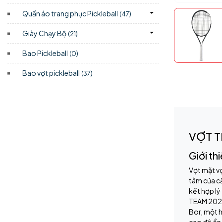
Quần áo trang phục Pickleball
)
(47
Giày Chạy Bộ
)
(21
Bao Pickleball
)
(0
Bao vợt pickleball
)
(37
VỢT T
Giới t
Vợt mặt v
tâm của cẩ
kết hợp lý
TEAM 2026 
Bor, một h