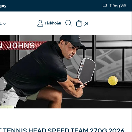
gay
Tiếng Việt
(
)
L
Tài khoản
0
 TENNIS HEAD SPEED TEAM 270G 2026