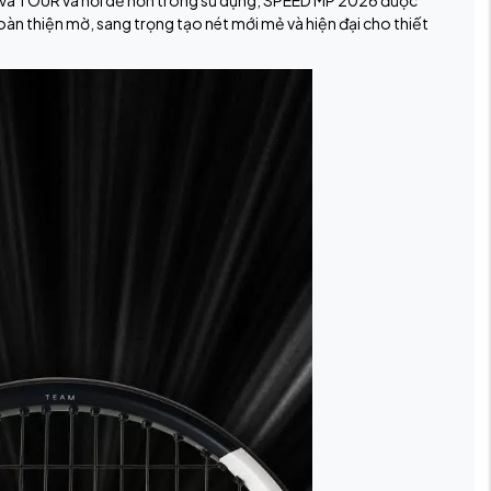
O và TOUR và hơi dễ hơn trong sử dụng, SPEED MP 2026 được
oàn thiện mờ, sang trọng tạo nét mới mẻ và hiện đại cho thiết