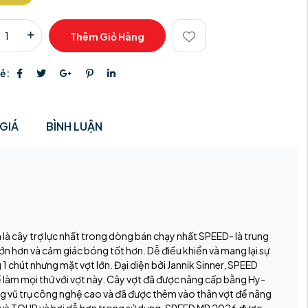
Thêm Giỏ Hàng
sẻ:
GIÁ
BÌNH LUẬN
 là cây trợ lực nhất trong dòng bán chạy nhất SPEED- là trung
n hơn và cảm giác bóng tốt hơn. Dễ điều khiển và mang lại sự
 1 chút nhưng mặt vợt lớn. Đại diện bởi Jannik Sinner, SPEED
ể làm mọi thứ với vợt này. Cây vợt đã được nâng cấp bằng Hy-
ng vũ trụ công nghệ cao và đã được thêm vào thân vợt để nâng