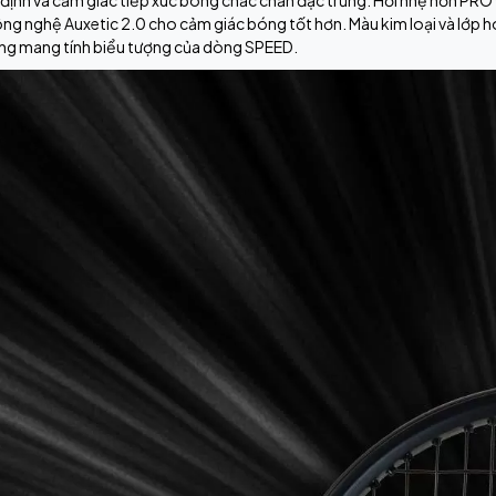
 định và cảm giác tiếp xúc bóng chắc chắn đặc trưng. Hơi nhẹ hơn PR
ông nghệ Auxetic 2.0 cho cảm giác bóng tốt hơn. Màu kim loại và lớp h
ắng mang tính biểu tượng của dòng SPEED.