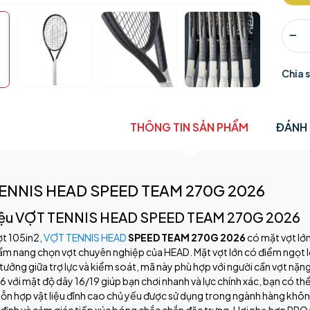
Chia 
THÔNG TIN SẢN PHẨM
ĐÁNH 
ENNIS HEAD SPEED TEAM 270G 2026
hiệu VỢT TENNIS HEAD SPEED TEAM 270G 2026
ợt 105in2,
VỢT TENNIS HEAD
SPEED TEAM 270G 2026
có mặt vợt lớn
m nang chọn vợt chuyên nghiệp của HEAD. Mặt vợt lớn có điểm ngọt lớ
 tưởng giữa trợ lực và kiểm soát, mã này phù hợp với người cần vợt nặng
với mật độ dây 16/19 giúp bạn chơi nhanh và lực chính xác, bạn có th
ỗn hợp vật liệu đỉnh cao chủ yếu được sử dụng trong ngành hàng khô