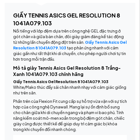
GIẦY TENNIS ASICS GEL RESOLUTION 8
1041A079.103
Nổi tiếng với lớp đệm dựa trên công nghệ GEL đặc trưng ở
gót chân và giữa bàn chân, đôi giày giảm đáng kể tác động
từ những lần chuyển động đột trên sân.
Giầy Tennis Asics Gel
Resolution 8 1041A079.103
tạo phản ứng nhanh với cảm
giác gần như rất thật khi di chuyển, cho phép người chơi tự tin
hơn trong mỗi trận đấu.
Mô tả giày Tennis Asics Gel Resolution 8 Trắng-
Xanh 1041A079.103 chính hãng
Giầy Tennis Asics Gel Resolution 8 1041A079.103
White/Mako thúc đẩy sải chân nhanh nhạy với cảm giác giống
như trên sân.
Phần trên của Flexion Fit cung cấp sự hỗ trợ vừa vặn với sự tích
hợp của công nghệ Dynawall. Mang lại sự ổn định bổ sung
cho chân giữa khi di chuyển ngang và phạm vi bao phủ. Tính
năng kiểm soát mô-men xoắn trong bộ đệm gót chân, chiếc
giày cũng được thiết kế để giúp duy trì cảm giác bị khóa
trong khi chuyển đổi nhanh chóng.