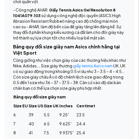
chơi quần vợt.
- Công nghệ AHAR:
Giầy Tennis Asics Gel Resolution 8
1041A079.103
sử dụng công nghệ độc quyền (ASICS High
Abrasion Resistant Rubber) nâng cao độ chống mài mòn
cao su - AHAR, làm độ bền của đế giày tăng lên đáng kể. Sự
thay đổi ở phần khung kiểu xương cá đã làm cho đôi giày này
trở thành sự lựa chọn tốt cho nhiều loại bề mặt sân.
Bảng quy đổi size giày nam Asics chính hãng tại
Việt Sport
Cũng giống như việc chọn giày của các thương hiệu khác như
Nike, Adidas,... Size giày thương
giầy tennis Asics nam
UK, UK
có sự giao động trong khoảng 0.5 ví dụ như 3 – 3.5 – 4 – 4.5…
Còn size giày châu Á có độ chênh lệch size giao động trong
0.5 đến 1 size như 36 – 37 – 37.5 – 38. Căn cứ vào độ dài bàn
chân bạn có thể lựa chọn size giày phù hợp nhất.
Bảng quy đổi size giày nam
Size EU
Size US
Size UK
Inches
Centimet
6
39
5.5
9.25”
23.5
7
40
6.5
9.625”
24.4
8
41
7.5
9.9375”
25.4