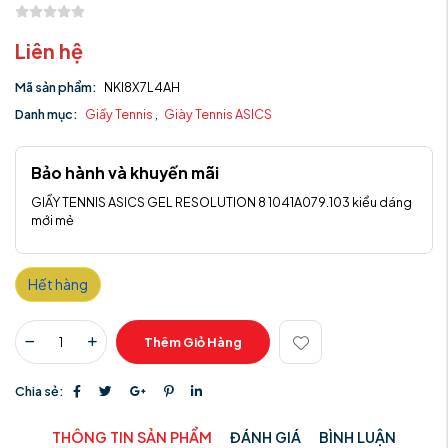
Liên hệ
Mã sản phẩm:
NKI8X7L4AH
Danh mục:
Giầy Tennis
,
Giày Tennis ASICS
Bảo hành và khuyến mãi
GIẦY TENNIS ASICS GEL RESOLUTION 8 1041A079.103 kiểu dáng
mới mẻ
Hết hàng
Thêm Giỏ Hàng
Chia sẻ:
THÔNG TIN SẢN PHẨM
ĐÁNH GIÁ
BÌNH LUẬN