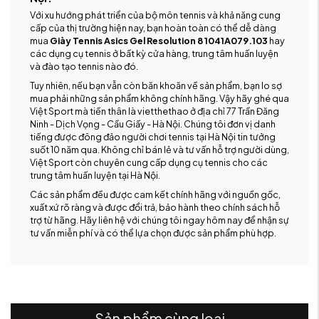
Với xu hướng phát triển của bộ môn tennis và khả năng cung
cấp của thị trường hiện nay, bạn hoàn toàn có thể dễ dàng
mua
Giày Tennis Asics Gel Resolution 8 1041A079.103
hay
các dụng cụ tennis ở bất kỳ cửa hàng, trung tâm huấn luyện
và đào tạo tennis nào đó.
Tuy nhiên, nếu bạn vẫn còn băn khoăn về sản phẩm, bạn lo sợ
mua phải những sản phẩm không chính hãng. Vậy hãy ghé qua
Việt Sport mà tiền thân là vietthethao ở địa chỉ 77 Trần Đăng
Ninh - Dịch Vọng - Cầu Giấy - Hà Nội. Chúng tôi đơn vị danh
tiếng được đông đảo người chơi tennis tại Hà Nội tin tưởng
suốt 10 năm qua. Không chỉ bán lẻ và tư vấn hỗ trợ người dùng,
Việt Sport còn chuyên cung cấp dụng cụ tennis cho các
trung tâm huấn luyện tại Hà Nội.
Các sản phẩm đều được cam kết chính hãng với nguồn gốc,
xuất xứ rõ ràng và được đổi trả, bảo hành theo chính sách hỗ
trợ từ hãng. Hãy liên hệ với chúng tôi ngay hôm nay để nhận sự
tư vấn miễn phí và có thể lựa chọn được sản phẩm phù hợp.
Sản phẩm cùng loại