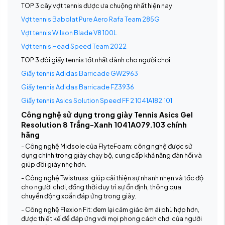
TOP 3 cây vợt tennis được ưa chuộng nhất hiện nay
Vợt tennis Babolat Pure Aero Rafa Team 285G
Vợt tennis Wilson Blade V8 100L
Vợt tennis Head Speed Team 2022
TOP 3 đôi giầy tennis tốt nhất dành cho người chơi
Giầy tennis Adidas Barricade GW2963
Giầy tennis Adidas Barricade FZ3936
Giầy tennis Asics Solution Speed FF 2 1041A182.101
Công nghệ sử dụng trong giày Tennis Asics Gel
Resolution 8 Trắng-Xanh 1041A079.103 chính
hãng
- Công nghệ Midsole của FlyteFoam: công nghệ được sử
dụng chính trong giày chạy bộ, cung cấp khả năng đàn hồi và
giúp đôi giày nhẹ hơn.
- Công nghệ Twistruss: giúp cải thiện sự nhanh nhẹn và tốc độ
cho người chơi, đồng thời duy trì sự ổn định, thông qua
chuyển động xoắn đáp ứng trong giày.
- Công nghệ Flexion Fit: đem lại cảm giác êm ái phù hợp hơn,
được thiết kế để đáp ứng với mọi phong cách chơi của người