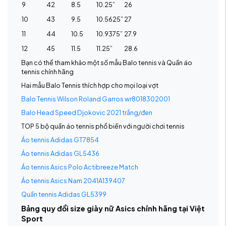
9
42
8.5
10.25”
26
10
43
9.5
10.5625”
27
11
44
10.5
10.9375”
27.9
12
45
11.5
11.25”
28.6
Bạn có thể tham khảo một số mẫu Balo tennis và Quần áo
tennis chính hãng
Hai mẫu Balo Tennis thích hợp cho mọi loại vợt
Balo Tennis Wilson Roland Garros wr8018302001
Balo Head Speed Djokovic 2021 trắng/đen
TOP 5 bộ quần áo tennis phổ biến với người chơi tennis
Áo tennis Adidas GT7854
Áo tennis Adidas GL5436
Áo tennis Asics Polo Actibreeze Match
Áo tennis Asics Nam 2041A139407
Quần tennis Adidas GL5399
Bảng quy đổi size giày nữ Asics chính hãng tại Việt
Sport