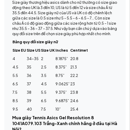
Size giày thương hiệu asics dành cho nữ thường có size giao
động theo UK là 3 đến 10, US là từ 5 đến 12 và size châu Á từ
35.5 đến 44.5. Size giày nữ của US và UK có độ chênh lệch
giữa các size là 0.5 size như 5 – 5.5 – 6 – 6.5 – 7… Còn size
châu Á có độ giao động giữa các size rộng hơn từ 0.5 – 1 size
như 35.5 – 36 – 37 – 37.5. Như vậy bạn cần chú ý dựa vào bảng
quy đổi size trên để chọn size giày phù hợp nhất cho mình.
Bảng quy đổi size giày nữ
Size EU
Size US
Size UK
Inches
Centimet
4
34-35
2
8.1875”
20.8
4.5
35
2.5
8.375”
21.3
5.5
36
3.5
8.75”
22.2
6.5
37
4.5
9.0625”
23
7.5
38
5.5
9.375”
23.8
8.5
39
6.5
9.6875”
24.6
9.5
40
7.5
10”
25.4
Mua giày Tennis Asics Gel Resolution 8
1041A079.103 Trắng-Xanh chính hãng ở đâu tại Hà
Nội?