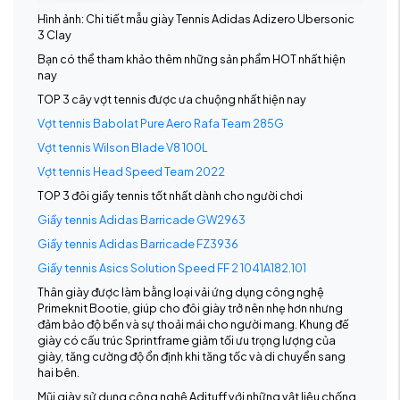
Hình ảnh: Chi tiết mẫu giày Tennis Adidas Adizero Ubersonic
3 Clay
Bạn có thể tham khảo thêm những sản phẩm HOT nhất hiện
nay
TOP 3 cây vợt tennis được ưa chuộng nhất hiện nay
Vợt tennis Babolat Pure Aero Rafa Team 285G
Vợt tennis Wilson Blade V8 100L
Vợt tennis Head Speed Team 2022
TOP 3 đôi giầy tennis tốt nhất dành cho người chơi
Giầy tennis Adidas Barricade GW2963
Giầy tennis Adidas Barricade FZ3936
Giầy tennis Asics Solution Speed FF 2 1041A182.101
Thân giày được làm bằng loại vải ứng dụng công nghệ
Primeknit Bootie, giúp cho đôi giày trở nên nhẹ hơn nhưng
đảm bảo độ bền và sự thoải mái cho người mang. Khung đế
giày có cấu trúc Sprintframe giảm tối ưu trọng lượng của
giày, tăng cường độ ổn định khi tăng tốc và di chuyển sang
hai bên.
Mũi giày sử dụng công nghệ Adituff với những vật liệu chống