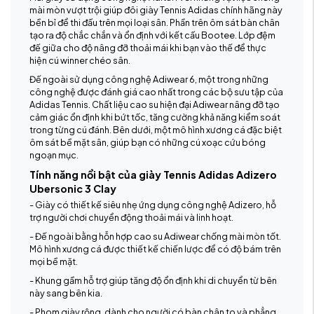
mài mòn vượt trội giúp đôi giày Tennis Adidas chính hãng này
bền bỉ để thi đấu trên mọi loại sân. Phần trên ôm sát bàn chân
tạo ra độ chắc chắn và ổn định với kết cấu Bootee. Lớp đệm
đế giữa cho độ nâng đỡ thoải mái khi bạn vào thế để thực
hiện cú winner chéo sân.
Đế ngoài sử dụng công nghệ Adiwear 6, một trong những
công nghệ được đánh giá cao nhất trong các bộ sưu tập của
Adidas Tennis. Chất liệu cao su hiện đại Adiwear nâng đỡ tạo
cảm giác ổn định khi bứt tốc, tăng cường khả năng kiểm soát
trong từng cú đánh. Bên dưới, một mô hình xương cá đặc biệt
ôm sát bề mặt sân, giúp bạn có những cú xoạc cứu bóng
ngoạn mục.
Tính năng nổi bật của giày Tennis Adidas Adizero
Ubersonic 3 Clay
- Giày có thiết kế siêu nhẹ ứng dụng công nghệ Adizero, hỗ
trợ người chơi chuyển động thoải mái và linh hoạt.
- Đế ngoài bằng hỗn hợp cao su Adiwear chống mài mòn tốt.
Mô hình xương cá được thiết kế chiến lược để có độ bám trên
mọi bề mặt.
- Khung gầm hỗ trợ giúp tăng độ ổn định khi di chuyển từ bên
này sang bên kia.
- Phom giày rộng, dành cho người có bàn chân to và phẳng.