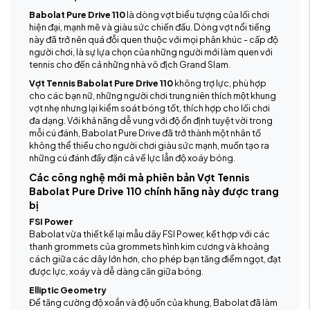
Babolat Pure Drive 110
là dòng vợt biểu tượng của lối chơi
hiện đại, mạnh mẽ và giàu sức chiến đấu. Dòng vợt nổi tiếng
này đã trở nên quá đỗi quen thuộc với mọi phân khúc - cấp độ
người chơi, là sự lựa chọn của những người mới làm quen với
tennis cho đến cả những nhà vô địch Grand Slam.
Vợt Tennis Babolat Pure Drive 110
không trợ lực, phù hợp
cho các bạn nữ, những người chơi trung niên thích một khung
vợt nhẹ nhưng lại kiểm soát bóng tốt, thích hợp cho lối chơi
đa dạng. Với khả năng dễ vung với độ ổn định tuyệt vời trong
mỗi cú đánh, Babolat Pure Drive đã trở thành một nhân tố
không thể thiếu cho người chơi giàu sức mạnh, muốn tạo ra
những cú đánh đầy đặn cả về lực lẫn độ xoáy bóng.
Các công nghệ mới mà phiên bản Vợt Tennis
Babolat Pure Drive 110 chính hãng này được trang
bị
FSI Power
Babolat vừa thiết kế lại mẫu dây FSI Power, kết hợp với các
thanh grommets của grommets hình kim cương và khoảng
cách giữa các dây lớn hơn, cho phép bạn tăng điểm ngọt, đạt
được lực, xoáy và dễ dàng căn giữa bóng.
Elliptic Geometry
Để tăng cường độ xoắn và độ uốn của khung, Babolat đã làm