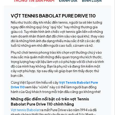
THÔNG TIN SẢN PHẨM
ĐÁNH GIÁ
BÌNH LUẬN
VỢT TENNIS BABOLAT PURE DRIVE 110
Nếu như trước đây khi nhắc đến tennis, người ta sẽ liên tưởng
ngay đến những quý ông “quý tộc” hay những thương gia
giàu có. Tuy nhiên hình ảnh chiếc vợt tennis gắn liền với những
nam doanh nhân thành đạt đã chìm sâu vào quá khứ, thay vào
đó là những hình ảnh đa dạng nhiều màu sắc ở tất cả các độ
tuổi từ những em nhỏ đến người cao tuổi, cả nam và nữ.
Phụ nữ chơi tennis phong trào khi chọn vợt thường chú ý vào
màu sắc mà quên mất những điều quan trọng như kích thước,
trọng lượng hay vật liệu làm vợt có phù hợp với lối chơi và trình
độ của mình hay không. Bạn là phụ nữ và đang tìm kiếm một
cây vợt phù hợp, tip sau đây sẽ giúp bạn tìm thấy được thứ
bạn cần.
Cùng Việt Sport tìm hiểu về cây
Vợt Tennis Babolat Pure
Drive 110
xem liệu “vũ khí” này có thể làm người bạn đồng
hành của Quý khách trong mỗi trận đấu căng go không nhé!
Những đặc điểm nổi bật có trên vợt Tennis
Babolat Pure Drive 110 chính hãng
Vợt tennis Babolat
ra mắt Pure Drive vào năm 1994 và đã
nhanh chóng thiết lập một chuẩn mực mới về Sức Mạnh –