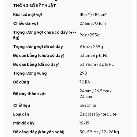
THÔNG SỐ KỸ THUẬT
Kích cỡ mặt vợt
110 in² / 710 cm²
Chiều dài vợt
27.6in / 70.1cm
Trọng lượng vợt chưa có dây (+/-
9oz / 255g
5g)
Trọng lượng vợt đã có dây
9.5oz / 269g
Độ cân bằng (chưa có dây)
33cm / 6 pts HL
Độ cân bằng (đã có dây)
33.96cm / 3 pts HL
Trọng lượng vung
298
Độ cứng
70 RA
24mm / 26.5mm /
Độ dày thành vợt
23.5mm
Chất liệu
Graphite
Loại cán
Babolat Syntec Lite
Mật độ dây
16x19
Độ căng dây (khuyến nghị)
50-59 lbs / 22-26 kg