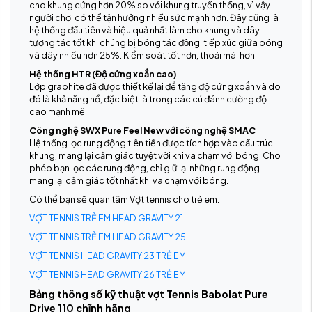
cho khung cứng hơn 20% so với khung truyền thống, vì vậy
người chơi có thể tận hưởng nhiều sức mạnh hơn. Đây cũng là
hệ thống đầu tiên và hiệu quả nhất làm cho khung và dây
tương tác tốt khi chúng bị bóng tác động: tiếp xúc giữa bóng
và dây nhiều hơn 25%. Kiểm soát tốt hơn, thoải mái hơn.
Hệ thống HTR (Độ cứng xoắn cao)
Lớp graphite đã được thiết kế lại để tăng độ cứng xoắn và do
đó là khả năng nổ, đặc biệt là trong các cú đánh cường độ
cao mạnh mẽ.
Công nghệ SWX Pure Feel New với công nghệ SMAC
Hệ thống lọc rung động tiên tiến được tích hợp vào cấu trúc
khung, mang lại cảm giác tuyệt vời khi va chạm với bóng. Cho
phép bạn lọc các rung động, chỉ giữ lại những rung động
mang lại cảm giác tốt nhất khi va chạm với bóng.
Có thể bạn sẽ quan tâm Vợt tennis cho trẻ em:
VỢT TENNIS TRẺ EM HEAD GRAVITY 21
VỢT TENNIS TRẺ EM HEAD GRAVITY 25
VỢT TENNIS HEAD GRAVITY 23 TRẺ EM
VỢT TENNIS HEAD GRAVITY 26 TRẺ EM
Bảng thông số kỹ thuật vợt Tennis Babolat Pure
Drive 110 chĩnh hãng