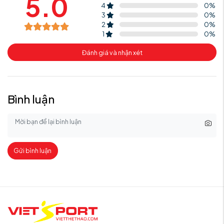
5.0
4
0
%
3
0
%
2
0
%
1
0
%
Đánh giá và nhận xét
Bình luận
Gửi bình luận