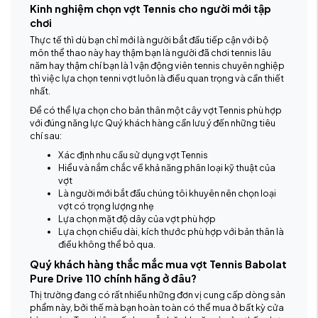
Kinh nghiệm chọn vợt Tennis cho người mới tập
chơi
Thực tế thì dù bạn chỉ mới là người bắt đầu tiếp cận với bộ
môn thể thao này hay thậm bạn là người đã chơi tennis lâu
năm hay thậm chí bạn là 1 vận động viên tennis chuyên nghiệp
thì việc lựa chọn tenni vợt luôn là điều quan trọng và cần thiết
nhất.
Để có thể lựa chọn cho bản thân một cây vợt Tennis phù hợp
với đúng năng lực Quý khách hàng cần lưu ý đến những tiêu
chí sau:
Xác định nhu cầu sử dụng vợt Tennis
Hiểu và nắm chắc về khả năng phân loại kỹ thuật của
vợt
Là người mới bắt đầu chúng tôi khuyên nên chọn loại
vợt có trọng lượng nhẹ
Lựa chọn mặt độ dây của vợt phù hợp
Lựa chọn chiều dài, kích thước phù hợp với bản thân là
điều không thể bỏ qua.
Quý khách hàng thắc mắc mua vợt Tennis Babolat
Pure Drive 110 chính hãng ở đâu?
Thị trường đang có rất nhiều những đơn vị cung cấp dòng sản
phẩm này, bởi thế mà bạn hoàn toàn có thể mua ở bất kỳ cửa