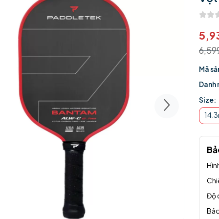
5,9
6,5
Mã sả
Danh 
Size:
14.
Bả
Hìn
Chi
Độ d
Bảo