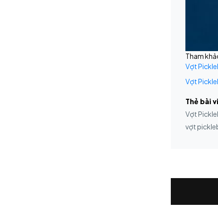
Tham khảo 
Vợt Pickl
Vợt Pickl
Thẻ bài v
Vợt Pickl
vợt pickle