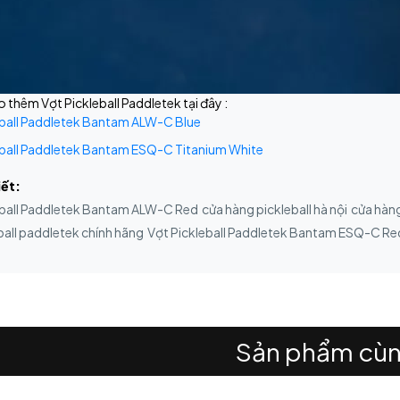
thêm Vợt Pickleball Paddletek tại đây :
eball Paddletek Bantam ALW-C Blue
eball Paddletek Bantam ESQ-C Titanium White
iết:
eball Paddletek Bantam ALW-C Red
cửa hàng pickleball hà nội
cửa hàng
ball paddletek chính hãng
Vợt Pickleball Paddletek Bantam ESQ-C Re
Sản phẩm cùn