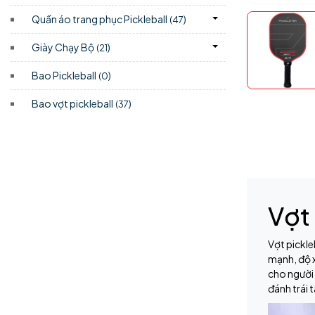
Quần áo trang phục Pickleball
)
(47
Giày Chạy Bộ
)
(21
Bao Pickleball
)
(0
Bao vợt pickleball
)
(37
Vợt
Vợt pickle
mạnh, độ 
cho người 
đánh trái 