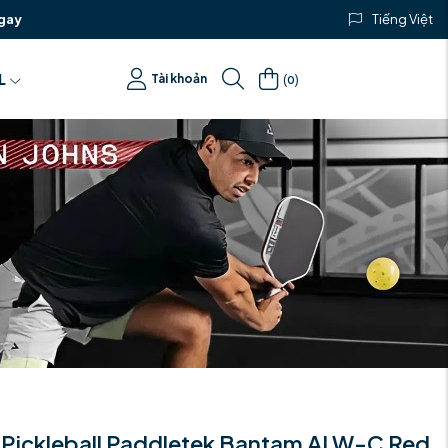
gay
Tiếng Việt
(
)
L
Tài khoản
0
 Pickleball Paddletek Bantam ALW-C Red