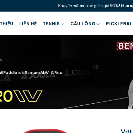
Khuyến mãi mùa hè giảm giá 50%!
Mua n
 THIỆU
LIÊN HỆ
TENNIS
CẦU LÔNG
PICKLEBAL
all Paddletek Bantam ALW-C Red
Vợt