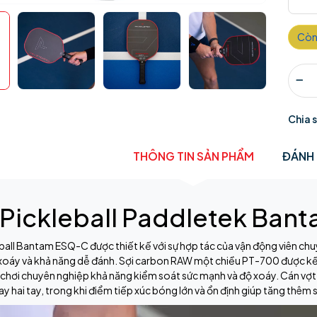
Còn
Chia 
THÔNG TIN SẢN PHẨM
ĐÁNH 
 Pickleball Paddletek Ba
ball Bantam ESQ-C được thiết kế với sự hợp tác của vận động viên ch
xoáy và khả năng dễ đánh. Sợi carbon RAW một chiều PT-700 được kế
chơi chuyên nghiệp khả năng kiểm soát sức mạnh và độ xoáy. Cán vợt d
tay hai tay, trong khi điểm tiếp xúc bóng lớn và ổn định giúp tăng thêm 