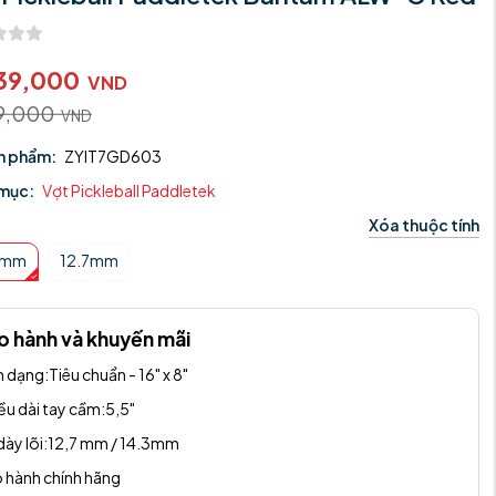
39,000
VND
99,000
VND
n phẩm:
ZYIT7GD603
mục:
Vợt Pickleball Paddletek
Xóa thuộc tính
3mm
12.7mm
o hành và khuyến mãi
h dạng:
Tiêu chuẩn - 16" x 8"
ều dài tay cầm:
5,5"
ày lõi:
12,7 mm / 14.3mm
 hành chính hãng