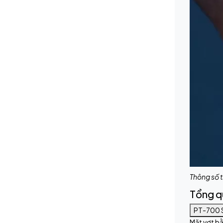
Thông số t
Tổng q
PT-700 S
Mặt vợt b