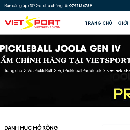
Bạn cần giúp đỡ? Gọi cho chúng tôi
0797126789
TRANG CHỦ
GIỚI
Trang chủ
Vợt PickleBall
Vợt Pickleball Paddletek
Vợt Pickleb
DANH MỤC MỞ RỘNG