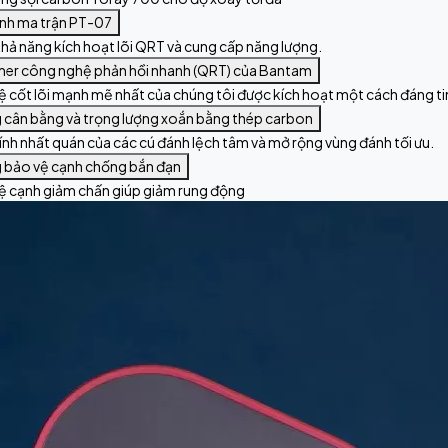
ịnh ma trận PT-07
khả năng kích hoạt lõi QRT và cung cấp năng lượng.
mer công nghệ phản hồi nhanh (QRT) của Bantam
cốt lõi mạnh mẽ nhất của chúng tôi được kích hoạt một cách đáng tin
 cân bằng và trọng lượng xoắn bằng thép carbon
tính nhất quán của các cú đánh lệch tâm và mở rộng vùng đánh tối ưu.
 bảo vệ cạnh chống bắn đạn
 cạnh giảm chấn giúp giảm rung động