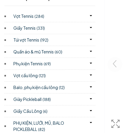
Vợt Tennis
)
(284
Giầy Tennis
)
(331
Túi vợt Tennis
)
(192
Quần áo & mũ Tennis
)
(60
Phụ kiện Tennis
)
(69
Vợt cầu lông
)
(121
Balo, phụ kiện cầu lông
)
(12
Giày Pickleball
)
(188
Giầy Cầu Lông
)
(6
PHỤ KIỆN, LƯỚI, MŨ, BALO
PICKLEBALL
)
(82