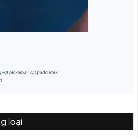
 vợt pickleball
vợt paddletek
d
g loại