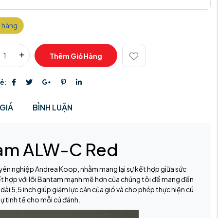
 hàng
Thêm Giỏ Hàng
sẻ:
GIÁ
BÌNH LUẬN
ntam ALW-C Red
uyên nghiệp Andrea Koop, nhằm mang lại sự kết hợp giữa sức
t hợp với lõi Bantam mạnh mẽ hơn của chúng tôi để mang đến
ài 5,5 inch giúp giảm lực cản của gió và cho phép thực hiện cú
sự tinh tế cho mỗi cú đánh.