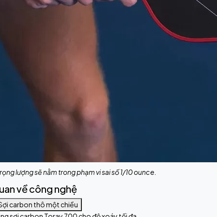
rọng lượng sẽ nằm trong phạm vi sai số 1/10 ounce.
uan về công nghệ
ợi carbon thô một chiều
ằng sợi carbon Toray 700 cho độ xoáy tối đa