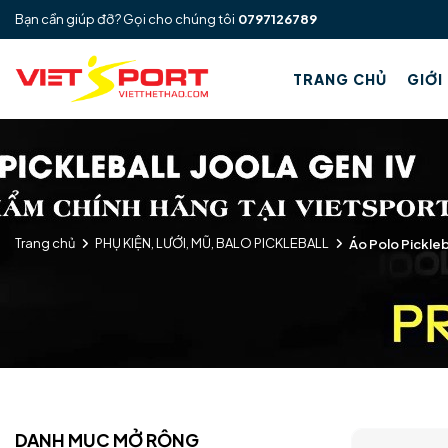
Bạn cần giúp đỡ? Gọi cho chúng tôi
0797126789
TRANG CHỦ
GIỚI
Trang chủ
PHỤ KIỆN, LƯỚI, MŨ, BALO PICKLEBALL
Áo Polo Pickleb
DANH MỤC MỞ RỘNG