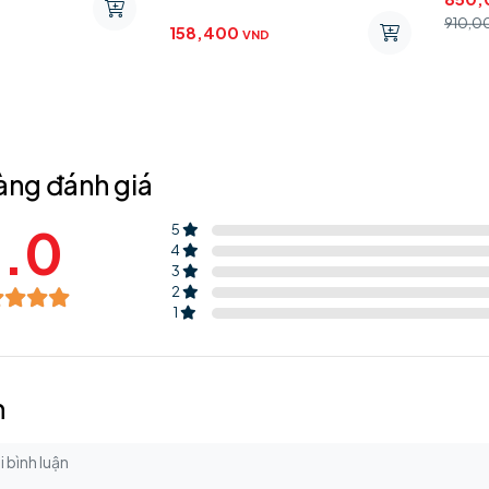
910,0
158,400
VND
àng đánh giá
.0
5
4
3
2
1
n