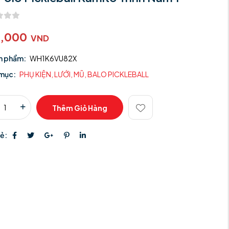
0,000
VND
n phẩm:
WH1K6VU82X
mục:
PHỤ KIỆN, LƯỚI, MŨ, BALO PICKLEBALL
Thêm Giỏ Hàng
sẻ: