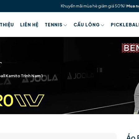
Khuyến mãi mùa hè giảm giá 50%!
Mua n
 THIỆU
LIÊN HỆ
TENNIS
CẦU LÔNG
PICKLEBAL
all Kamito Trình Nam 1
Áo 