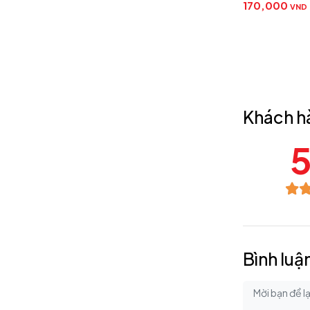
170,000
VND
300,000
VND
Khách h
5
Bình luậ