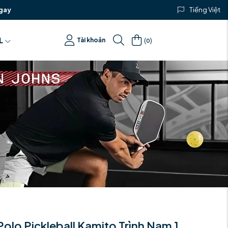
gay
Tiếng Việt
(
)
L
Tài khoản
0
Polo Pickleball Kamito Trình Nam 1