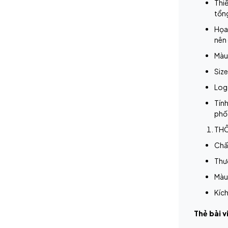
Thiế
tổn
Họa 
nên 
Màu
Size
Log
Tính
phố,
THÔ
Chấ
Thư
Màu
Kích
Thẻ bài v