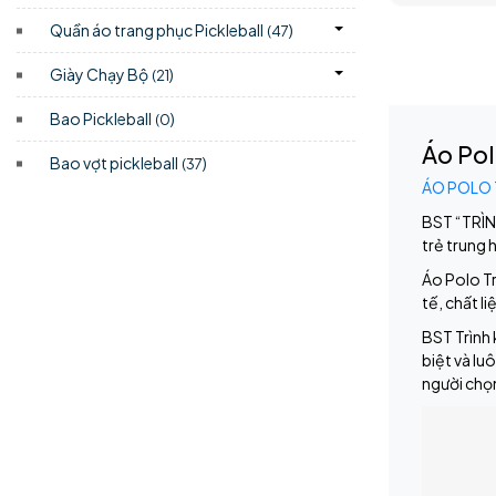
Quần áo trang phục Pickleball
)
(47
Giày Chạy Bộ
)
(21
Bao Pickleball
)
(0
Áo Pol
Bao vợt pickleball
)
(37
ÁO POLO 
BST “TRÌN
trẻ trung 
Áo Polo Tr
tế, chất l
BST Trình 
biệt và lu
người chọ