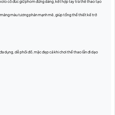
 polo cổ đúc giữ phom đứng dáng, kết hợp tay trà thể thao tạo
o mảng màu tương phản mạnh mẽ, giúp tổng thể thiết kế trở
g đa dụng, dễ phối đồ, mặc đẹp cả khi chơi thể thao lẫn đi dạo