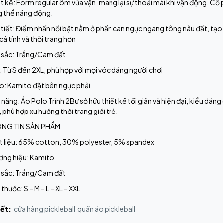
t kế: Form regular ôm vừa vặn, mang lại sự thoải mái khi vận động. Cổ
g thể năng động.
tiết: Điểm nhấn nổi bật nằm ở phần can ngực ngang tông nâu đất, tạ
cá tính và thời trang hơn
 sắc: Trắng/Cam đất
: Từ S đến 2XL, phù hợp với mọi vóc dáng người chơi
o: Kamito đặt bên ngực phải
 năng: Áo Polo Trình 2Bư sở hữu thiết kế tối giản và hiện đại, kiểu dán
 phù hợp xu hướng thời trang giới trẻ.
NG TIN SẢN PHẨM
t liệu: 65% cotton, 30% polyester, 5% spandex
ơng hiệu: Kamito
 sắc: Trắng/Cam đất
 thước: S – M – L – XL – XXL
iết:
cửa hàng pickleball
quần áo pickleball