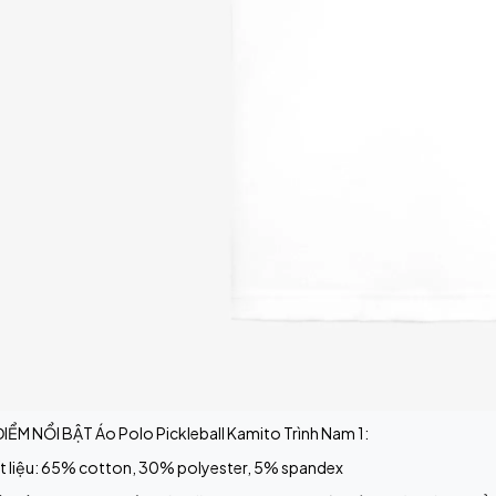
IỂM NỔI BẬT Áo Polo Pickleball Kamito Trình Nam 1:
t liệu: 65% cotton, 30% polyester, 5% spandex