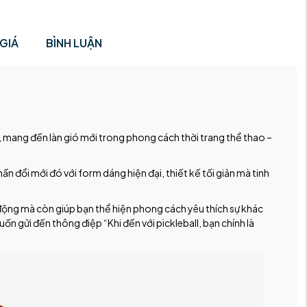
GIÁ
BÌNH LUẬN
ang đến làn gió mới trong phong cách thời trang thể thao –
hần đổi mới đó với form dáng hiện đại, thiết kế tối giản mà tinh
.
 động mà còn giúp bạn thể hiện phong cách yêu thích sự khác
uốn gửi đến thông điệp “Khi đến với pickleball, bạn chính là