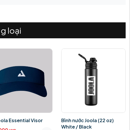
g loại
ola Essential Visor
Bình nước Joola (22 oz)
White / Black
000