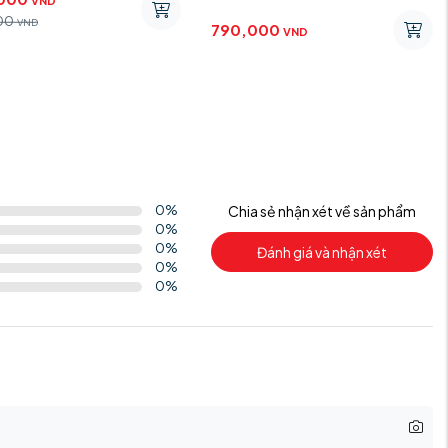
VND
00
VND
790,000
VND
0
%
Chia sẻ nhận xét về sản phẩm
0
%
0
%
Đánh giá và nhận xét
0
%
0
%