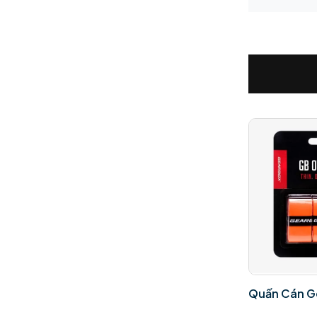
Quần running nam AM màu
Quấn Cán G
navy SRM2549-44