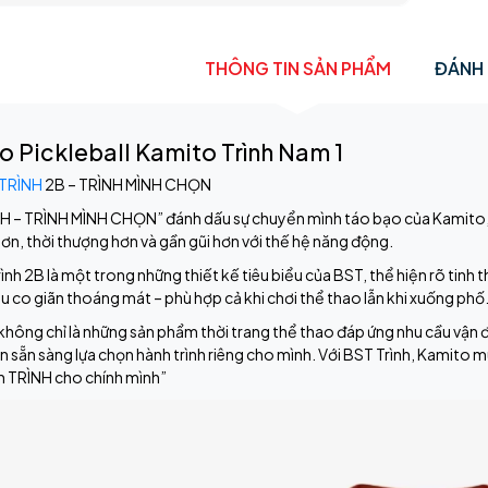
THÔNG TIN SẢN PHẨM
ĐÁNH 
o Pickleball Kamito Trình Nam 1
TRÌNH
2B – TRÌNH MÌNH CHỌN
H – TRÌNH MÌNH CHỌN” đánh dấu sự chuyển mình táo bạo của Kamito, m
hơn, thời thượng hơn và gần gũi hơn với thế hệ năng động.
ình 2B là một trong những thiết kế tiêu biểu của BST, thể hiện rõ tinh t
iệu co giãn thoáng mát – phù hợp cả khi chơi thể thao lẫn khi xuống phố
không chỉ là những sản phẩm thời trang thể thao đáp ứng nhu cầu vận
ôn sẵn sàng lựa chọn hành trình riêng cho mình. Với BST Trình, Kamito m
n TRÌNH cho chính mình”