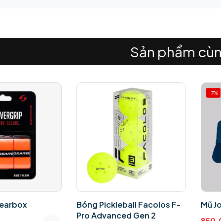
Sản phẩm cùn
-7%
earbox
Bóng Pickleball Facolos F-
Mũ Jo
Pro Advanced Gen 2
850,