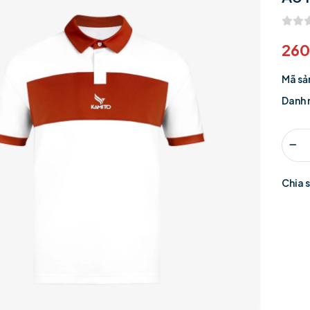
26
Mã sả
Danh 
Chia 