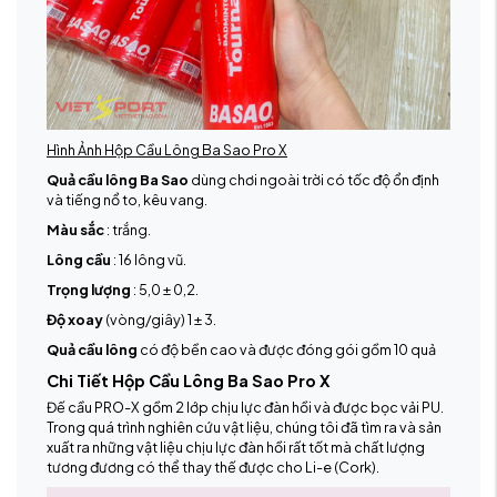
Hình Ảnh Hộp Cầu Lông Ba Sao Pro X
Quả cầu lông Ba Sao
dùng chơi ngoài trời có tốc độ ổn định
và tiếng nổ to, kêu vang.
Màu sắc
: trắng.
Lông cầu
: 16 lông vũ.
Trọng lượng
: 5,0 ± 0,2.
Độ xoay
(vòng/giây) 1 ± 3.
Quả cầu lông
có độ bền cao và được đóng gói gồm 10 quả
Chi Tiết Hộp Cầu Lông Ba Sao Pro X
Đế cầu PRO-X gồm 2 lớp chịu lực đàn hồi và được bọc vải PU.
Trong quá trình nghiên cứu vật liệu, chúng tôi đã tìm ra và sản
xuất ra những vật liệu chịu lực đàn hồi rất tốt mà chất lượng
tương đương có thể thay thế được cho Li-e (Cork).