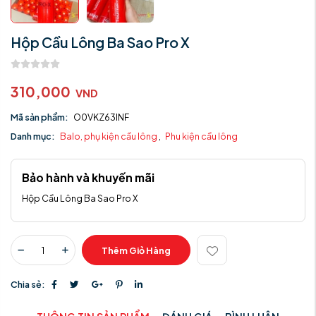
Hộp Cầu Lông Ba Sao Pro X
310,000
VND
Mã sản phẩm:
O0VKZ63INF
Danh mục:
Balo, phụ kiện cầu lông
,
Phu kiện cầu lông
Bảo hành và khuyến mãi
Hộp Cầu Lông Ba Sao Pro X
Thêm Giỏ Hàng
Chia sẻ: