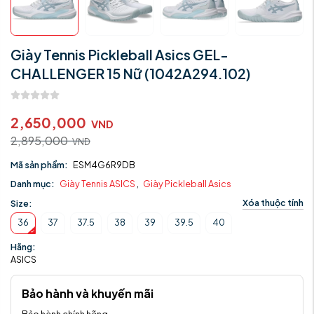
Giày Tennis Pickleball Asics GEL-
CHALLENGER 15 Nữ (1042A294.102)
2,650,000
VND
2,895,000
VND
Mã sản phẩm:
ESM4G6R9DB
Danh mục:
Giày Tennis ASICS
,
Giày Pickleball Asics
Xóa thuộc tính
Size:
36
37
37.5
38
39
39.5
40
Hãng:
ASICS
Bảo hành và khuyến mãi