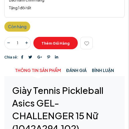
Bảo hành chính hãng
Tặng 1 đôi tất
Còn hàng
Thêm Giỏ Hàng
Chia sẻ:
THÔNG TIN SẢN PHẨM
ĐÁNH GIÁ
BÌNH LUẬN
Giày Tennis Pickleball
Asics GEL-
CHALLENGER 15 Nữ
(1042A294.102)