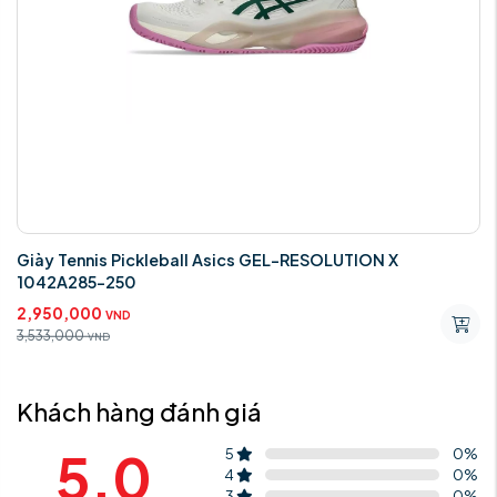
LUTION X
Giày Tennis Pickleball Asics GEL-RESO
1042A279.401
2,950,000
VND
3,533,000
VND
Khách hàng đánh giá
5.0
5
0
%
4
0
%
3
0
%