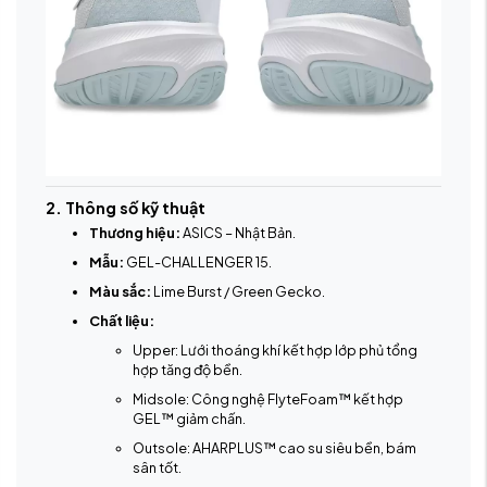
2. Thông số kỹ thuật
Thương hiệu:
ASICS – Nhật Bản.
Mẫu:
GEL-CHALLENGER 15.
Màu sắc:
Lime Burst / Green Gecko.
Chất liệu:
Upper: Lưới thoáng khí kết hợp lớp phủ tổng
hợp tăng độ bền.
Midsole: Công nghệ FlyteFoam™ kết hợp
GEL™ giảm chấn.
Outsole: AHARPLUS™ cao su siêu bền, bám
sân tốt.