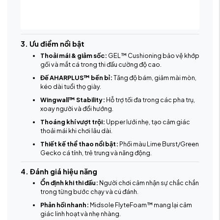
3. Ưu điểm nổi bật
Thoải mái & giảm sốc:
GEL™ Cushioning bảo vệ khớp
gối và mắt cá trong thi đấu cường độ cao.
Đế AHARPLUS™ bền bỉ:
Tăng độ bám, giảm mài mòn,
kéo dài tuổi thọ giày.
Wingwall™ Stability:
Hỗ trợ tối đa trong các pha trụ,
xoay người và đổi hướng.
Thoáng khí vượt trội:
Upper lưới nhẹ, tạo cảm giác
thoải mái khi chơi lâu dài.
Thiết kế thể thao nổi bật:
Phối màu Lime Burst/Green
Gecko cá tính, trẻ trung và năng động.
4. Đánh giá hiệu năng
Ổn định khi thi đấu:
Người chơi cảm nhận sự chắc chắn
trong từng bước chạy và cú đánh.
Phản hồi nhanh:
Midsole FlyteFoam™ mang lại cảm
giác linh hoạt và nhẹ nhàng.