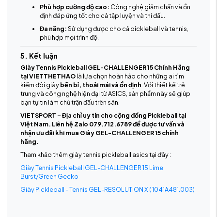
Phù hợp cường độ cao:
Công nghệ giảm chấn và ổn
định đáp ứng tốt cho cả tập luyện và thi đấu.
Đa năng:
Sử dụng được cho cả pickleball và tennis,
phù hợp mọi trình độ.
5. Kết luận
Giày Tennis Pickleball GEL-CHALLENGER 15 Chính Hãng
tại VIETTHETHAO
là lựa chọn hoàn hảo cho những ai tìm
kiếm đôi giày
bền bỉ, thoải mái và ổn định
. Với thiết kế trẻ
trung và công nghệ hiện đại từ ASICS, sản phẩm này sẽ giúp
bạn tự tin làm chủ trận đấu trên sân.
VIETSPORT – Địa chỉ uy tín cho cộng đồng Pickleball tại
Việt Nam. Liên hệ Zalo 079.712.6789 để được tư vấn và
nhận ưu đãi khi mua Giày GEL-CHALLENGER 15 chính
hãng.
Tham khảo thêm giày tennis pickleball asics tại đây :
Giày Tennis Pickleball GEL-CHALLENGER 15 Lime
Burst/Green Gecko
Giày Pickleball - Tennis GEL-RESOLUTION X ( 1041A481.003)