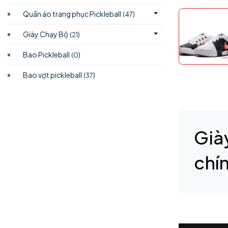
Quần áo trang phục Pickleball
)
(47
Giày Chạy Bộ
)
(21
Bao Pickleball
)
(0
Bao vợt pickleball
)
(37
Già
chí