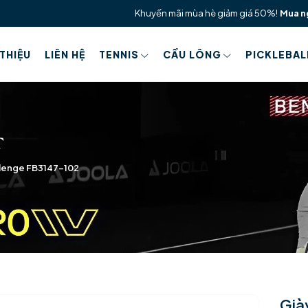
Khuyến mãi mùa hè giảm giá 50%!
Mua n
 THIỆU
LIÊN HỆ
TENNIS
CẦU LÔNG
PICKLEBAL
llenge FB3147-102
Già