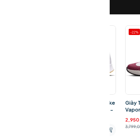
-19%
-22%
ball Nike
Giày Tennis - Pickleball Nike
Giày Tennis 
92-002
Vapor Lite 3 White FZ2156-
Vapor Pro 
103
2,950,000
V
2,090,000
3,799,000
VND
VND
2,580,000
VND