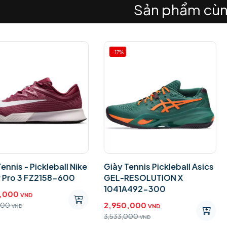
Sản phẩm cùn
-17%
-17%
- Pickleball Nike
Giày Tennis Pickleball Asics
Giày 
3 FZ2158-600
GEL-RESOLUTION X
GEL-
1041A492-300
1042
ND
2,950,000
2,95
VND
3,533,000
3,533
VND