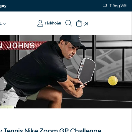
gay
Tiếng Việt
(
)
L
Tài khoản
0
y Tennis Nike Zoom GP Challenge