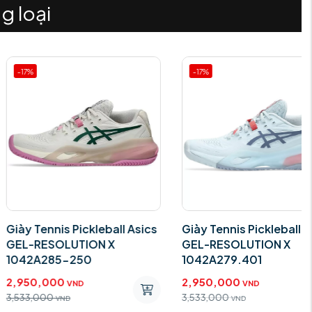
g loại
-17%
Tennis Pickleball Asics
Giày Tennis Pickleball Asics
RESOLUTION X
GEL-RESOLUTION X
A285-250
1042A279.401
0,000
2,950,000
VND
VND
,000
3,533,000
VND
VND