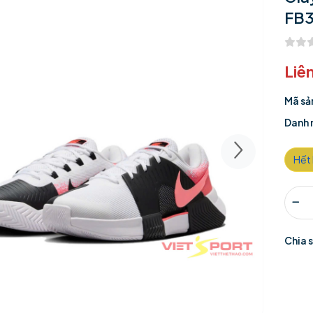
FB3
Liê
Mã sả
Danh 
Hết
Chia 