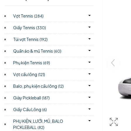
Vợt Tennis
)
(284
Giầy Tennis
)
(330
Túi vợt Tennis
)
(192
Quần áo & mũ Tennis
)
(60
Phụ kiện Tennis
)
(69
Vợt cầu lông
)
(121
Balo, phụ kiện cầu lông
)
(12
Giày Pickleball
)
(187
Giầy Cầu Lông
)
(6
PHỤ KIỆN, LƯỚI, MŨ, BALO
PICKLEBALL
)
(82