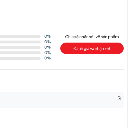
0
%
Chia sẻ nhận xét về sản phẩm
0
%
0
%
Đánh giá và nhận xét
0
%
0
%