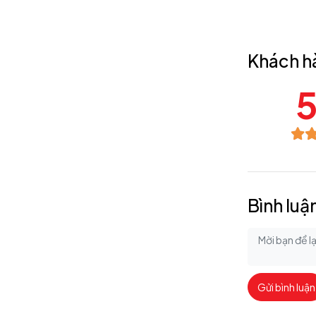
Khách h
5
Bình luậ
Gửi bình luận