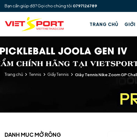
Bạn cần giúp đỡ? Gọi cho chúng tôi
0797126789
TRANG CHỦ
GIỚI
Trang chủ
Tennis
Giầy Tennis
Giày Tennis Nike Zoom GP Cha
DANH MỤC MỞ RỘNG