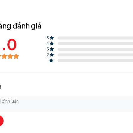
àng đánh giá
.0
5
4
3
2
1
n