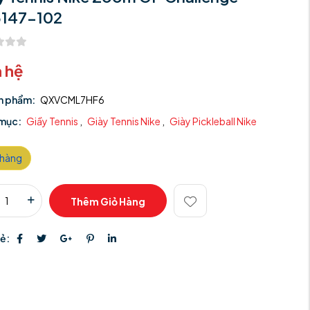
147-102
n hệ
n phẩm:
QXVCML7HF6
mục:
Giầy Tennis
,
Giày Tennis Nike
,
Giày Pickleball Nike
 hàng
Thêm Giỏ Hàng
sẻ: