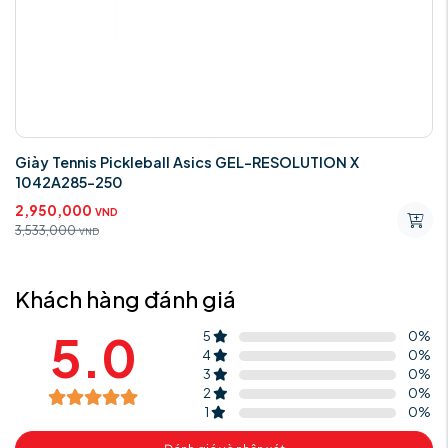
Giày Tennis Pickleball Asics GEL-RESOLUTION X
1042A285-250
2,950,000
VND
3,533,000
VND
Khách hàng đánh giá
5.0
5
0
%
4
0
%
3
0
%
2
0
%
1
0
%