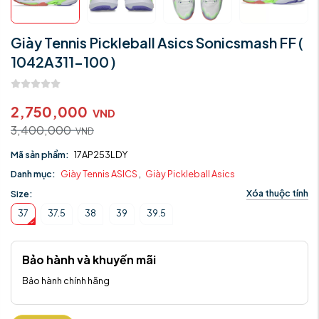
Giày Tennis Pickleball Asics Sonicsmash FF (
1042A311-100 )
2,750,000
VND
3,400,000
VND
Mã sản phẩm:
17AP253LDY
Danh mục:
Giày Tennis ASICS
,
Giày Pickleball Asics
Xóa thuộc tính
Size:
37
37.5
38
39
39.5
Bảo hành và khuyến mãi
Bảo hành chính hãng