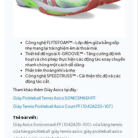
Công nghệ FLYTEFOAM™ - Lớp đệm giữa bằng xốp
nhẹ mang lại trải nghiệm êm ái thoải mái.
Thiết kế đế ngoài X-GROOVE™ - Tăng cường độ linh
hoạt và cho phép thực hiện các động tác xoay chuyển
nhanh chóng một cách dễ dàng.
Phần trên thoáng khí và nhẹ
Công nghệ SPEEDTRUSS™ - Cải thiện tốc độ và các
động tác cắt.
Tham khảo thêm Giày Asics tại đây :
Giày Pickleball Tennis Asics SONICSMASH FF
Giày Tennis Pickleball Asics Court FF ( 1042A220-107 )
Thẻ bài viết:
Giày Asics Sonicsmash FF ( 1042A311-100 )
cửa hàng tennis
cửa hàng pickleball
giày tennis asics
giày pickleball asics