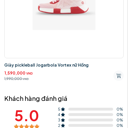
Giày pickleball Jogarbola Vortex nữ Hồng
1,590,000
VND
1,990,000
VND
Khách hàng đánh giá
5.0
5
0
%
4
0
%
3
0
%
2
0
%