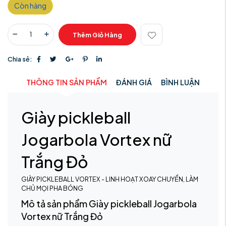
Còn hàng
Thêm Giỏ Hàng
Chia sẻ:
THÔNG TIN SẢN PHẨM
ĐÁNH GIÁ
BÌNH LUẬN
Giày pickleball
Jogarbola Vortex nữ
Trắng Đỏ
GIÀY PICKLEBALL VORTEX - LINH HOẠT XOAY CHUYỂN, LÀM
CHỦ MỌI PHA BÓNG
Mô tả sản phẩm Giày pickleball Jogarbola
Vortex nữ Trắng Đỏ