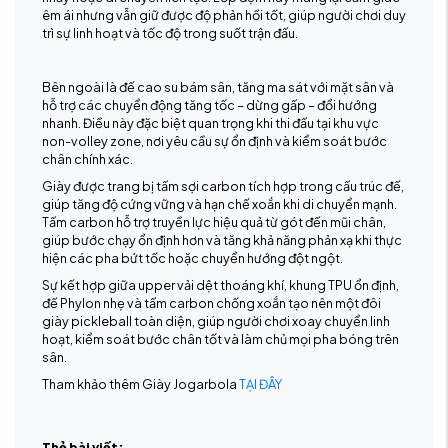
êm ái nhưng vẫn giữ được độ phản hồi tốt, giúp người chơi duy
trì sự linh hoạt và tốc độ trong suốt trận đấu.
Bên ngoài là đế cao su bám sân, tăng ma sát với mặt sân và
hỗ trợ các chuyển động tăng tốc – dừng gấp – đổi hướng
nhanh. Điều này đặc biệt quan trọng khi thi đấu tại khu vực
non-volley zone, nơi yêu cầu sự ổn định và kiểm soát bước
chân chính xác.
Giày được trang bị tấm sợi carbon tích hợp trong cấu trúc đế,
giúp tăng độ cứng vững và hạn chế xoắn khi di chuyển mạnh.
Tấm carbon hỗ trợ truyền lực hiệu quả từ gót đến mũi chân,
giúp bước chạy ổn định hơn và tăng khả năng phản xạ khi thực
hiện các pha bứt tốc hoặc chuyển hướng đột ngột.
Sự kết hợp giữa upper vải dệt thoáng khí, khung TPU ổn định,
đế Phylon nhẹ và tấm carbon chống xoắn tạo nên một đôi
giày pickleball toàn diện, giúp người chơi xoay chuyển linh
hoạt, kiểm soát bước chân tốt và làm chủ mọi pha bóng trên
sân.
Tham khảo thêm Giày Jogarbola
TẠI ĐÂY
Thẻ bài viết: