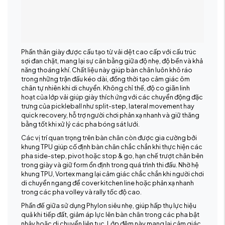
Phần thân giày được cấu tạo từ vải dệt cao cấp với cấu trúc
sợi đan chặt, mang lại sự cân bằng giữa độ nhẹ, độ bền và khả
năng thoáng khí. Chất liệu này giúp bàn chân luôn khô ráo
trong những trận đấu kéo dài, đồng thời tạo cảm giác ôm
chân tự nhiên khi di chuyển. Không chỉ thế, độ co giãn linh
hoạt của lớp vải giúp giày thích ứng với các chuyển động đặc
trưng của pickleball như split-step, lateral movement hay
quick recovery, hỗ trợ người chơi phản xạ nhanh và giữ thăng
bằng tốt khi xử lý các pha bóng sát lưới.
Các vị trí quan trọng trên bàn chân còn được gia cường bởi
khung TPU giúp cố định bàn chân chắc chắn khi thực hiện các
pha side-step, pivot hoặc stop & go, hạn chế trượt chân bên
trong giày và giữ form ổn định trong quá trình thi đấu. Nhờ hệ
khung TPU, Vortex mang lại cảm giác chắc chắn khi người chơi
di chuyển ngang để cover kitchen line hoặc phản xạ nhanh
trong các pha volley và rally tốc độ cao.
Phần đế giữa sử dụng Phylon siêu nhẹ, giúp hấp thụ lực hiệu
quả khi tiếp đất, giảm áp lực lên bàn chân trong các pha bật
nhảy hoặc di chuyển liên tục. Lớp đệm này mang lại cảm giác