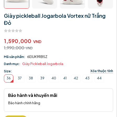
Giày pickleball Jogarbola Vortex nữ Trắng
Đỏ
1,590,000
VND
1,990,000
VND
Mã sản phẩm:
6EIUK9RB5Z
Danh mục:
Giày Pickleball Jogarbola
Xóa thuộc tính
Size:
36
37
38
39
40
41
42
43
44
Bảo hành và khuyến mãi
Bảo hành chính hãng