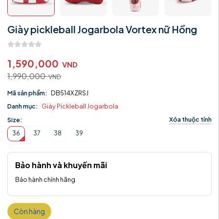
Giày pickleball Jogarbola Vortex nữ Hồng
1,590,000
VND
1,990,000
VND
Mã sản phẩm:
DB514XZRSJ
Danh mục:
Giày Pickleball Jogarbola
Xóa thuộc tính
Size:
36
37
38
39
Bảo hành và khuyến mãi
Bảo hành chính hãng
Còn hàng