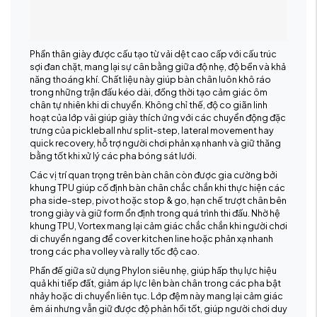
Phần thân giày được cấu tạo từ vải dệt cao cấp với cấu trúc
sợi đan chặt, mang lại sự cân bằng giữa độ nhẹ, độ bền và khả
năng thoáng khí. Chất liệu này giúp bàn chân luôn khô ráo
trong những trận đấu kéo dài, đồng thời tạo cảm giác ôm
chân tự nhiên khi di chuyển. Không chỉ thế, độ co giãn linh
hoạt của lớp vải giúp giày thích ứng với các chuyển động đặc
trưng của pickleball như split-step, lateral movement hay
quick recovery, hỗ trợ người chơi phản xạ nhanh và giữ thăng
bằng tốt khi xử lý các pha bóng sát lưới.
Các vị trí quan trọng trên bàn chân còn được gia cường bởi
khung TPU giúp cố định bàn chân chắc chắn khi thực hiện các
pha side-step, pivot hoặc stop & go, hạn chế trượt chân bên
trong giày và giữ form ổn định trong quá trình thi đấu. Nhờ hệ
khung TPU, Vortex mang lại cảm giác chắc chắn khi người chơi
di chuyển ngang để cover kitchen line hoặc phản xạ nhanh
trong các pha volley và rally tốc độ cao.
Phần đế giữa sử dụng Phylon siêu nhẹ, giúp hấp thụ lực hiệu
quả khi tiếp đất, giảm áp lực lên bàn chân trong các pha bật
nhảy hoặc di chuyển liên tục. Lớp đệm này mang lại cảm giác
êm ái nhưng vẫn giữ được độ phản hồi tốt, giúp người chơi duy