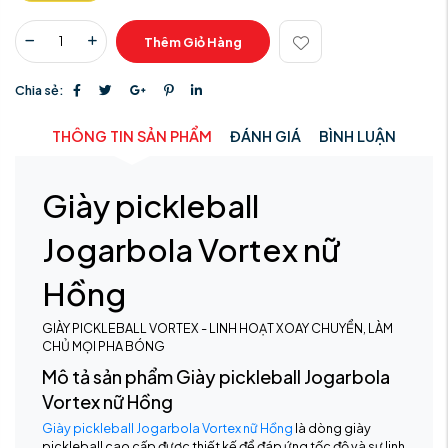
Thêm Giỏ Hàng
Chia sẻ:
THÔNG TIN SẢN PHẨM
ĐÁNH GIÁ
BÌNH LUẬN
Giày pickleball
Jogarbola Vortex nữ
Hồng
GIÀY PICKLEBALL VORTEX - LINH HOẠT XOAY CHUYỂN, LÀM
CHỦ MỌI PHA BÓNG
Mô tả sản phẩm Giày pickleball Jogarbola
Vortex nữ Hồng
Giày pickleball Jogarbola Vortex nữ Hồng
là dòng giày
pickleball cao cấp được thiết kế để đáp ứng tốc độ và sự linh