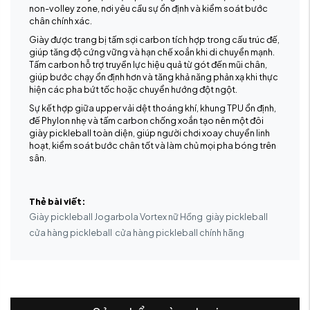
non-volley zone, nơi yêu cầu sự ổn định và kiểm soát bước
chân chính xác.
Giày được trang bị tấm sợi carbon tích hợp trong cấu trúc đế,
giúp tăng độ cứng vững và hạn chế xoắn khi di chuyển mạnh.
Tấm carbon hỗ trợ truyền lực hiệu quả từ gót đến mũi chân,
giúp bước chạy ổn định hơn và tăng khả năng phản xạ khi thực
hiện các pha bứt tốc hoặc chuyển hướng đột ngột.
Sự kết hợp giữa upper vải dệt thoáng khí, khung TPU ổn định,
đế Phylon nhẹ và tấm carbon chống xoắn tạo nên một đôi
giày pickleball toàn diện, giúp người chơi xoay chuyển linh
hoạt, kiểm soát bước chân tốt và làm chủ mọi pha bóng trên
sân.
Thẻ bài viết:
Giày pickleball Jogarbola Vortex nữ Hồng
giày pickleball
cửa hàng pickleball
cửa hàng pickleball chính hãng