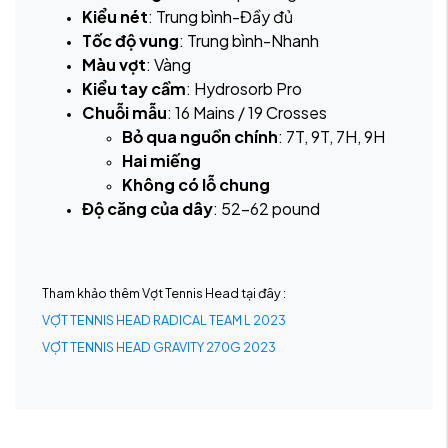
Kiểu nét
: Trung bình-Đầy đủ
Tốc độ vung
: Trung bình-Nhanh
Màu vợt
: Vàng
Kiểu tay cầm
: Hydrosorb Pro
Chuỗi mẫu
: 16 Mains / 19 Crosses
Bỏ qua nguồn chính
: 7T, 9T, 7H, 9H
Hai miếng
Không có lỗ chung
Độ căng của dây
: 52-62 pound
Tham khảo thêm Vợt Tennis Head tại đây :
VỢT TENNIS HEAD RADICAL TEAM L 2023
VỢT TENNIS HEAD GRAVITY 270G 2023