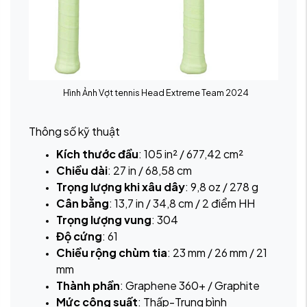
Hình Ảnh Vợt tennis Head Extreme Team 2024
Thông số kỹ thuật
Kích thước đầu
: 105 in² / 677,42 cm²
Chiều dài
: 27 in / 68,58 cm
Trọng lượng khi xâu dây
: 9,8 oz / 278 g
Cân bằng
: 13,7 in / 34,8 cm / 2 điểm HH
Trọng lượng vung
: 304
Độ cứng
: 61
Chiều rộng chùm tia
: 23 mm / 26 mm / 21
mm
Thành phần
: Graphene 360+ / Graphite
Mức công suất
: Thấp-Trung bình